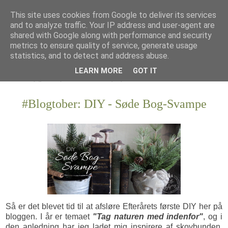
This site uses cookies from Google to deliver its services
and to analyze traffic. Your IP address and user-agent are
shared with Google along with performance and security
metrics to ensure quality of service, generate usage
statistics, and to detect and address abuse.
LEARN MORE
GOT IT
#Blogtober: DIY - Søde Bog-Svampe
Så er det blevet tid til at afsløre Efterårets første DIY her på
bloggen. I år er temaet
"Tag naturen med indenfor"
, og i
den anledning har jeg ladet mig inspirere af skovbunden.