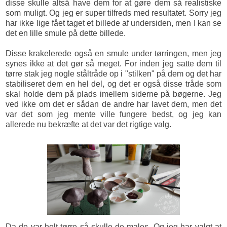
disse skulle altså have dem for at gøre dem så realistiske
som muligt. Og jeg er super tilfreds med resultatet. Sorry jeg
har ikke lige fået taget et billede af undersiden, men I kan se
det en lille smule på dette billede.
Disse krakelerede også en smule under tørringen, men jeg
synes ikke at det gør så meget. For inden jeg satte dem til
tørre stak jeg nogle ståltråde op i "stilken" på dem og det har
stabiliseret dem en hel del, og det er også disse tråde som
skal holde dem på plads imellem siderne på bøgerne. Jeg
ved ikke om det er sådan de andre har lavet dem, men det
var det som jeg mente ville fungere bedst, og jeg kan
allerede nu bekræfte at det var det rigtige valg.
Da de var helt tørre så skulle de males. Og jeg har valgt at