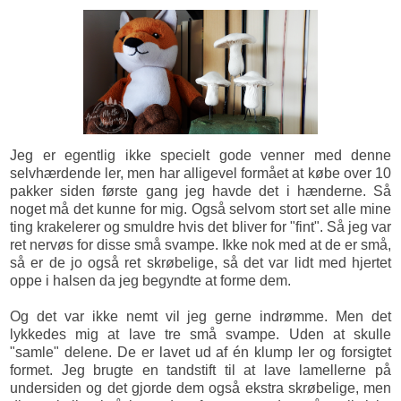
Jeg er egentlig ikke specielt gode venner med denne
selvhærdende ler, men har alligevel formået at købe over 10
pakker siden første gang jeg havde det i hænderne. Så
noget må det kunne for mig. Også selvom stort set alle mine
ting krakelerer og smuldre hvis det bliver for "fint". Så jeg var
ret nervøs for disse små svampe. Ikke nok med at de er små,
så er de jo også ret skrøbelige, så det var lidt med hjertet
oppe i halsen da jeg begyndte at forme dem.
Og det var ikke nemt vil jeg gerne indrømme. Men det
lykkedes mig at lave tre små svampe. Uden at skulle
"samle" delene. De er lavet ud af én klump ler og forsigtet
formet. Jeg brugte en tandstift til at lave lamellerne på
undersiden og det gjorde dem også ekstra skrøbelige, men