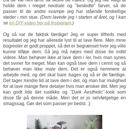
holde dem i meget neutrale og "beskidte" farver, så de
passer til de andre svampe jeg har stående forskellige
steder i min stue.
(Dem lavede jeg i starten af året, og I kan
se
en DIY-video her på Instagram
.)
Og så var de faktisk færdige! Jeg er super tilfreds med
resultatet og jeg har allerede lyst til at lave flere. Men mine
bogreoler er godt proppet, så det er begrænset hvor jeg ville
kunne tilføje dem. Så jeg må nøjes med disse tre indtil
videre. Man behøver ikke at lave dem i ler, hvis man synes
det sviner for meget. Man kan også lave dem i cernit og så
behøver man ikke male dem. Det er også nemmere at
arbejde med, og det skal bare bages og så er de færdige.
Det tager mindre tid at lave dem i det, og man har mulighed
for at lave mange flere detaljer hvis man ønsker det. Men jeg
kan godt lide det rustikke og
"Dark Aesthetic"
-look som
disse får på denne måde. Men det er jo selvfølgelige en
smagssag. Gør det som passer jer bedst. ;)