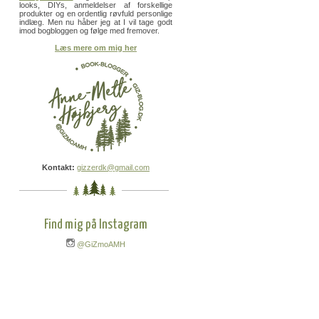
looks, DIYs, anmeldelser af forskellige
produkter og en ordentlig røvfuld personlige
indlæg. Men nu håber jeg at I vil tage godt
imod bogbloggen og følge med fremover.
Læs mere om mig her
Kontakt:
gizzerdk@gmail.com
Find mig på Instagram
@GiZmoAMH