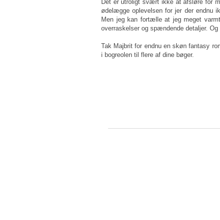
Det er utroligt svært ikke at afsløre for m
ødelægge oplevelsen for jer der endnu ik
Men jeg kan fortælle at jeg meget varmt
overraskelser og spændende detaljer. Og
Tak Majbrit for endnu en skøn fantasy rom
i bogreolen til flere af dine bøger.