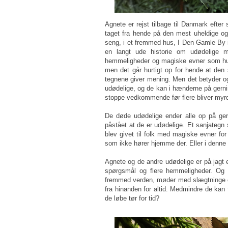
Agnete er rejst tilbage til Danmark efter 
taget fra hende på den mest uheldige 
seng, i et fremmed hus, I Den Gamle By
en langt ude historie om udødelige 
hemmeligheder og magiske evner som hun 
men det går hurtigt op for hende at den
tegnene giver mening. Men det betyder og
udødelige, og de kan i hænderne på gernin
stoppe vedkommende før flere bliver myrd
De døde udødelige ender alle op på ge
påstået at de er udødelige. Et sanjateg
blev givet til folk med magiske evner for
som ikke hører hjemme der. Eller i denne 
Agnete og de andre udødelige er på jagt ef
spørgsmål og flere hemmeligheder. Og de
fremmed verden, møder med slægtninge og
fra hinanden for altid. Medmindre de kan 
de løbe tør for tid?