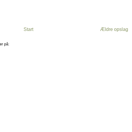
Start
Ældre opslag
er på:
Kommentarer til indlægget (Atom)