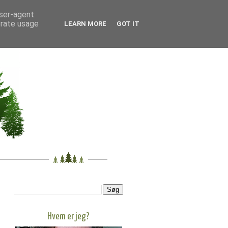
user-agent
erate usage
LEARN MORE
GOT IT
Hvem er jeg?