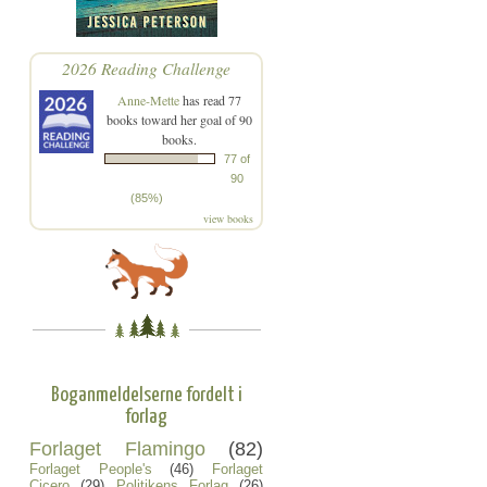
2026 Reading Challenge
Anne-Mette
has read 77
books toward her goal of 90
books.
77 of
90
(85%)
view books
Boganmeldelserne fordelt i
forlag
Forlaget Flamingo
(82)
Forlaget People's
(46)
Forlaget
Cicero
(29)
Politikens Forlag
(26)