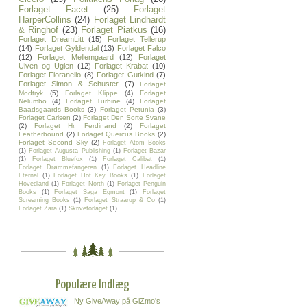
Forlaget Facet
(25)
Forlaget
HarperCollins
(24)
Forlaget Lindhardt
& Ringhof
(23)
Forlaget Piatkus
(16)
Forlaget DreamLitt
(15)
Forlaget Tellerup
(14)
Forlaget Gyldendal
(13)
Forlaget Falco
(12)
Forlaget Mellemgaard
(12)
Forlaget
Ulven og Uglen
(12)
Forlaget Krabat
(10)
Forlaget Fioranello
(8)
Forlaget Gutkind
(7)
Forlaget Simon & Schuster
(7)
Forlaget
Modtryk
(5)
Forlaget Klippe
(4)
Forlaget
Nelumbo
(4)
Forlaget Turbine
(4)
Forlaget
Baadsgaards Books
(3)
Forlaget Petunia
(3)
Forlaget Carlsen
(2)
Forlaget Den Sorte Svane
(2)
Forlaget Hr. Ferdinand
(2)
Forlaget
Leatherbound
(2)
Forlaget Quercus Books
(2)
Forlaget Second Sky
(2)
Forlaget Atom Books
(1)
Forlaget Augusta Publishing
(1)
Forlaget Bazar
(1)
Forlaget Bluefox
(1)
Forlaget Calibat
(1)
Forlaget Drømmefangeren
(1)
Forlaget Headline
Eternal
(1)
Forlaget Hot Key Books
(1)
Forlaget
Hovedland
(1)
Forlaget North
(1)
Forlaget Penguin
Books
(1)
Forlaget Saga Egmont
(1)
Forlaget
Screaming Books
(1)
Forlaget Straarup & Co
(1)
Forlaget Zara
(1)
Skriveforlaget
(1)
Populære Indlæg
Ny GiveAway på GiZmo's