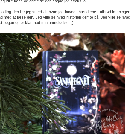
jeg ville læse og anmelde den sagde jeg straks ja.
 modtog den før jeg smed alt hvad jeg havde i hænderne - afbrød læsningen
ang med at læse den. Jeg ville se hvad historien gemte på. Jeg ville se hvad
æst bogen og er klar med min anmeldelse. ;)