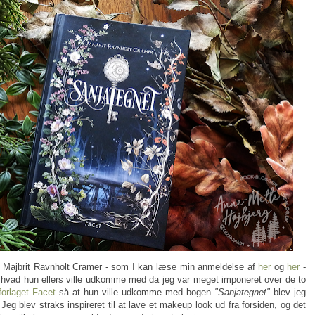
 Majbrit Ravnholt Cramer - som I kan læse min anmeldelse af
her
og
her
-
 hvad hun ellers ville udkomme med da jeg var meget imponeret over de to
forlaget Facet
så at hun ville udkomme med bogen
"Sanjategnet"
blev jeg
Jeg blev straks inspireret til at lave et makeup look ud fra forsiden, og det