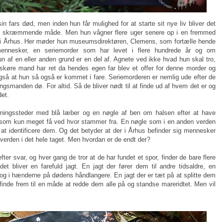
sin fars død, men inden hun får mulighed for at starte sit nye liv bliver det
og skræmmende måde. Men hun vågner flere uger senere op i en fremmed
 i Århus. Her møder hun museumsdirektøren, Clemens, som fortælle hende
mennesker, en seriemorder som har levet i flere hundrede år og om
af en eller anden grund er en del af. Agnete ved ikke hvad hun skal tro,
 skøre mand har ret da hendes egen far blev et offer for denne morder og
så at hun så også er kommet i fare. Seriemorderen er nemlig ude efter de
gsmanden dø. For altid. Så de bliver nødt til at finde ud af hvem det er og
et.
rningssteder med blå læber og en nøgle af ben om halsen efter at have
n som kun meget få ved hvor stammer fra. En nøgle som i en anden verden
 at identificere dem. Og det betyder at der i Århus befinder sig mennesker
verden i det hele taget. Men hvordan er de endt der?
ter svar, og hver gang de tror at de har fundet et spor, finder de bare flere
t bliver en farefuld jagt. En jagt der fører dem til andre tidsaldre, en
 i hænderne på dødens håndlangere. En jagt der er tæt på at splitte dem
finde frem til en måde at redde dem alle på og standse mareridtet. Men vil