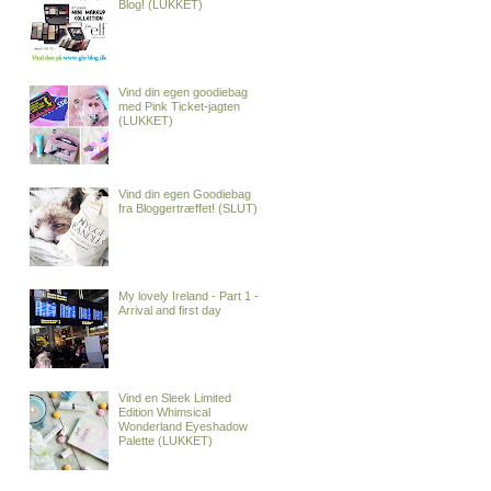
Blog! (LUKKET)
Vind din egen goodiebag
med Pink Ticket-jagten
(LUKKET)
Vind din egen Goodiebag
fra Bloggertræffet! (SLUT)
My lovely Ireland - Part 1 -
Arrival and first day
Vind en Sleek Limited
Edition Whimsical
Wonderland Eyeshadow
Palette (LUKKET)