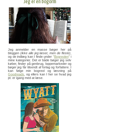
Jeg er en bogorm
Jeg anmelder en masse bøger her på
bloggen
(ikke alle jeg læser, men de fleste)
,
og de indlæg kan I finde under
"
Bogreolen
"
i
mine kategorier. Det er både bøger jeg selv
køber, finder på genbrug, loppemarkeder og
bøger jeg får tilsendt af forlag og forfattere. I
kan følge min bogreol og læsning på
Goodreads
, og ellers kan I her se hvad jeg
pt. er igang med at læse.