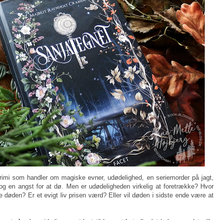
rimi som handler om magiske evner, udødelighed, en seriemorder på jagt,
g en angst for at dø. Men er udødeligheden virkelig at foretrække? Hvor
de døden? Er et evigt liv prisen værd? Eller vil døden i sidste ende være at