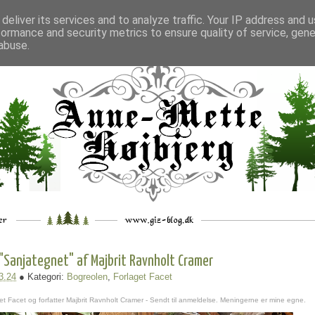
deliver its services and to analyze traffic. Your IP address and 
formance and security metrics to ensure quality of service, gen
___
_.
__
__
_
___
abuse.
"Sanjategnet" af Majbrit Ravnholt Cramer
3.24
● Kategori:
Bogreolen
,
Forlaget Facet
et Facet og forfatter Majbrit Ravnholt Cramer - Sendt til anmeldelse. Meningerne er mine egne.