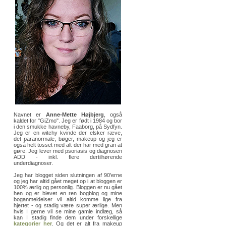
Navnet er
Anne-Mette Højbjerg
, også
kaldet for "GiZmo". Jeg er født i 1984 og bor
i den smukke havneby, Faaborg, på Sydfyn.
Jeg er en witchy kvinde der elsker ræve,
det paranormale, bøger, makeup og jeg er
også helt tosset med alt der har med gran at
gøre. Jeg lever med psoriasis og diagnosen
ADD - inkl. flere dertilhørende
underdiagnoser.
Jeg har blogget siden slutningen af 90'erne
og jeg har altid gået meget op i at bloggen er
100% ærlig og personlig. Bloggen er nu gået
hen og er blevet en ren bogblog og mine
boganmeldelser vil altid komme lige fra
hjertet - og stadig være super ærlige. Men
hvis I gerne vil se mine gamle indlæg, så
kan I stadig finde dem under forskellige
kategorier her
. Og det er alt fra makeup