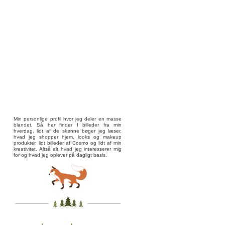
Min personlige profil hvor jeg deler en masse
blandet. Så her finder I billeder fra min
hverdag, lidt af de skønne bøger jeg læser,
hvad jeg shopper hjem, looks og makeup
produkter, lidt billeder af Cosmo og lidt af min
kreativitet. Altså alt hvad jeg interesserer mig
for og hvad jeg oplever på dagligt basis.