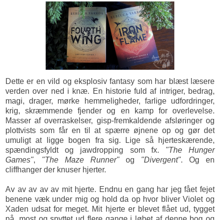
Dette er en vild og eksplosiv fantasy som har blæst læsere
verden over ned i knæ. En historie fuld af intriger, bedrag,
magi, drager, mørke hemmeligheder, farlige udfordringer,
krig, skræmmende fjender og en kamp for overlevelse.
Masser af overraskelser, gisp-fremkaldende afsløringer og
plottvists som får en til at spærre øjnene op og gør det
umuligt at ligge bogen fra sig. Lige så hjerteskærende,
spændingsfyldt og jawdropping som fx.
"The Hunger
Games"
,
"The Maze Runner"
og
"Divergent"
. Og en
cliffhanger der knuser hjerter.
Av av av av av mit hjerte. Endnu en gang har jeg fået fejet
benene væk under mig og hold da op hvor bliver Violet og
Xaden udsat for meget. Mit hjerte er blevet flået ud, tygget
på, most og spyttet ud flere gange i løbet af denne bog og