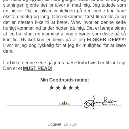
slutningen gjorde det for alvor af med mig. Jeg tudede som
en pisket. Og nu bliver ventetiden på den tredje bog bare
ekstra ulidelig og lang. Den udkommer først til næste år og
det er næsten ikke til at bære. Wow hvor er denne serie
hurtigt kommet ind under huden på mig. Det er længe siden
at jeg har slugt en mammut af nogle bøger som disse på så
kort tid. Hvilket kun er bevis på at jeg
ELSKER DEM!!!!!
Hvor er jeg dog lykkelig for at jeg fik mulighed for at læse
dem.
Lad ikke denne serie gå jeres næse forbi hvis I er til fantasy.
Den er et
MUST READ!
Min Goodreads rating:
★★★★★
Udgivet:
10.7.24