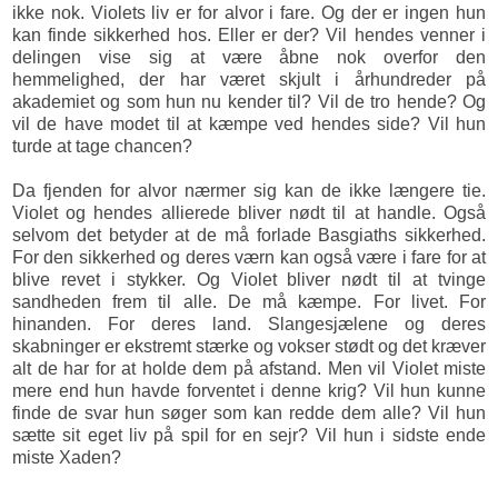
ikke nok. Violets liv er for alvor i fare. Og der er ingen hun
kan finde sikkerhed hos. Eller er der? Vil hendes venner i
delingen vise sig at være åbne nok overfor den
hemmelighed, der har været skjult i århundreder på
akademiet og som hun nu kender til? Vil de tro hende? Og
vil de have modet til at kæmpe ved hendes side? Vil hun
turde at tage chancen?
Da fjenden for alvor nærmer sig kan de ikke længere tie.
Violet og hendes allierede bliver nødt til at handle. Også
selvom det betyder at de må forlade Basgiaths sikkerhed.
For den sikkerhed og deres værn kan også være i fare for at
blive revet i stykker. Og Violet bliver nødt til at tvinge
sandheden frem til alle. De må kæmpe. For livet. For
hinanden. For deres land. Slangesjælene og deres
skabninger er ekstremt stærke og vokser stødt og det kræver
alt de har for at holde dem på afstand. Men vil Violet miste
mere end hun havde forventet i denne krig? Vil hun kunne
finde de svar hun søger som kan redde dem alle? Vil hun
sætte sit eget liv på spil for en sejr? Vil hun i sidste ende
miste Xaden?