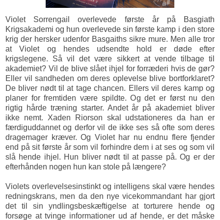
Violet Sorrengail overlevede første år på Basgiath
Krigsakademi og hun overlevede sin første kamp i den store
krig der hersker udenfor Basgaiths sikre mure. Men alle tror
at Violet og hendes udsendte hold er døde efter
krigslegene. Så vil det være sikkert at vende tilbage til
akademiet? Vil de blive slået ihjel for forræderi hvis de gør?
Eller vil sandheden om deres oplevelse blive bortforklaret?
De bliver nødt til at tage chancen. Ellers vil deres kamp og
planer for fremtiden være spildte. Og det er først nu den
rigtig hårde træning starter. Andet år på akademiet bliver
ikke nemt. Xaden Riorson skal udstationeres da han er
færdiguddannet og derfor vil de ikke ses så ofte som deres
dragemager kræver. Og Violet har nu endnu flere fjender
end på sit første år som vil forhindre dem i at ses og som vil
slå hende ihjel. Hun bliver nødt til at passe på. Og er der
efterhånden nogen hun kan stole på længere?
Violets overlevelsesinstinkt og intelligens skal være hendes
redningskrans, men da den nye vicekommandant har gjort
det til sin yndlingsbeskæftigelse at torturere hende og
forsøge at tvinge informationer ud af hende, er det måske