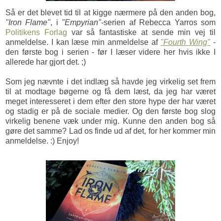
Så er det blevet tid til at kigge nærmere på den anden bog,
"Iron Flame"
, i
"Empyrian"
-serien af Rebecca Yarros som
Politikens Forlag
var så fantastiske at sende min vej til
anmeldelse. I kan læse min anmeldelse af
"Fourth Wing"
-
den første bog i serien - før I læser videre her hvis ikke I
allerede har gjort det. ;)
Som jeg nævnte i det indlæg så havde jeg virkelig set frem
til at modtage bøgerne og få dem læst, da jeg har været
meget interesseret i dem efter den store hype der har været
og stadig er på de sociale medier. Og den første bog slog
virkelig benene væk under mig. Kunne den anden bog så
gøre det samme? Lad os finde ud af det, for her kommer min
anmeldelse. :) Enjoy!