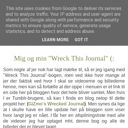
This site uses cookies from Google to deliver its services
and to analyze traffic. Your IP address and user-agent are
shared with Google along with performance and security
metrics to ensure quality of service, generate usage
statistics, and to detect and address abuse.
LEARN MORE
GOT IT
Mig og min "Wreck This Journal" (:
Som nogle af jer nok har lagt mærke til, så er jeg igang med
"Wreck This Journal"-bogen, men ved ikke hvor mange af
jer der faktisk ved hvor I skal se videoerne og billederne
henne, men kan så fortælle at der oppe i menuen er et link til
en side her på bloggen hvor det hele bliver samlet. Men hvis
I er Tumblr-brugere, så kan I finde en blog netop til dette
projekt her:
(
GiZmo's Wrecked Journal
)
. Men synes da lige
at I skulle have en lille update her på bloggen som viser
hvor langt jeg er nået. I får her en afspilningsliste med alle
de videoer jeg har optaget mht. denne bog og alle de
billeder der er blevet taget.