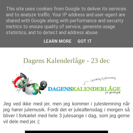
This site uses cookies from Google to deliver its services
and to analyze traffic. Your IP address and user-agent are
shared with Google along with performance and security
metrics to ensure quality of service, generate usage
statistics, and to detect and address abuse.
LEARN MORE
GOT IT
Dagens Kalenderlåge - 23 dec
Jeg ved ikke med jer, men jeg kommer i julestemning når
jeg hører julemusik. Fordi det er juleaftensdag i morgen så
bliver I forkælet med hele 3 julesange i dag, som jeg gerne
vil dele med jer. (: