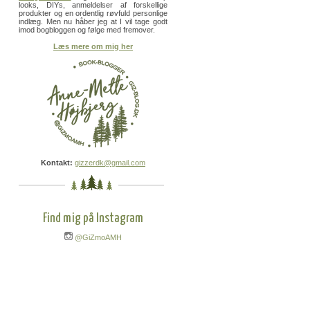
looks, DIYs, anmeldelser af forskellige
produkter og en ordentlig røvfuld personlige
indlæg. Men nu håber jeg at I vil tage godt
imod bogbloggen og følge med fremover.
Læs mere om mig her
Kontakt:
gizzerdk@gmail.com
Find mig på Instagram
@GiZmoAMH