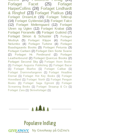
Forlaget Facet
(25)
Forlaget
HarperCollins
(24)
Forlaget Lindhardt
& Ringhof
(23)
Forlaget Piatkus
(16)
Forlaget DreamLitt
(15)
Forlaget Tellerup
(14)
Forlaget Gyldendal
(13)
Forlaget Falco
(12)
Forlaget Mellemgaard
(12)
Forlaget
Ulven og Uglen
(12)
Forlaget Krabat
(10)
Forlaget Fioranello
(8)
Forlaget Gutkind
(7)
Forlaget Simon & Schuster
(7)
Forlaget
Modtryk
(5)
Forlaget Klippe
(4)
Forlaget
Nelumbo
(4)
Forlaget Turbine
(4)
Forlaget
Baadsgaards Books
(3)
Forlaget Petunia
(3)
Forlaget Carlsen
(2)
Forlaget Den Sorte Svane
(2)
Forlaget Hr. Ferdinand
(2)
Forlaget
Leatherbound
(2)
Forlaget Quercus Books
(2)
Forlaget Second Sky
(2)
Forlaget Atom Books
(1)
Forlaget Augusta Publishing
(1)
Forlaget Bazar
(1)
Forlaget Bluefox
(1)
Forlaget Calibat
(1)
Forlaget Drømmefangeren
(1)
Forlaget Headline
Eternal
(1)
Forlaget Hot Key Books
(1)
Forlaget
Hovedland
(1)
Forlaget North
(1)
Forlaget Penguin
Books
(1)
Forlaget Saga Egmont
(1)
Forlaget
Screaming Books
(1)
Forlaget Straarup & Co
(1)
Forlaget Zara
(1)
Skriveforlaget
(1)
Populære Indlæg
Ny GiveAway på GiZmo's