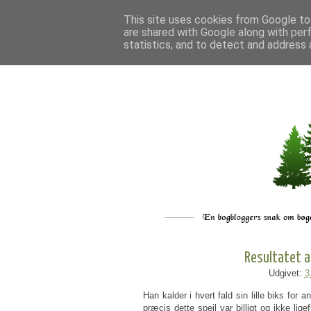
This site uses cookies from Google to 
are shared with Google along with per
statistics, and to detect and address 
Resultatet a
Udgivet:
3
Han kalder i hvert fald sin lille biks for 
præcis dette spejl var billigt og ikke li