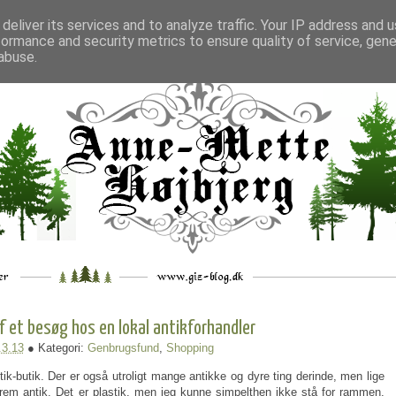
deliver its services and to analyze traffic. Your IP address and 
formance and security metrics to ensure quality of service, gen
___
_.
__
__
_
___
abuse.
f et besøg hos en lokal antikforhandler
.3.13
● Kategori:
Genbrugsfund
,
Shopping
antik-butik. Der er også utroligt mange antikke og dyre ting derinde, men lige
gefrem antik. Det er plastik, men jeg kunne simpelthen ikke stå for rammen.