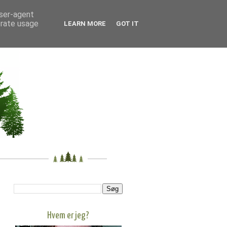
user-agent
erate usage
LEARN MORE
GOT IT
Hvem er jeg?