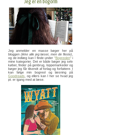
Jeg er en bogorm
Jeg anmelder en masse bøger her på
bloggen
(ikke alle jeg læser, men de fleste)
,
og de indlæg kan I finde under
"
Bogreolen
"
i
mine kategorier. Det er både bøger jeg selv
køber, finder på genbrug, loppemarkeder og
bøger jeg får tilsendt af forlag og forfattere. I
kan følge min bogreol og læsning på
Goodreads
, og ellers kan I her se hvad jeg
pt. er igang med at læse.