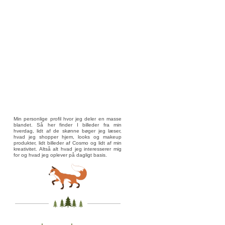
Min personlige profil hvor jeg deler en masse
blandet. Så her finder I billeder fra min
hverdag, lidt af de skønne bøger jeg læser,
hvad jeg shopper hjem, looks og makeup
produkter, lidt billeder af Cosmo og lidt af min
kreativitet. Altså alt hvad jeg interesserer mig
for og hvad jeg oplever på dagligt basis.