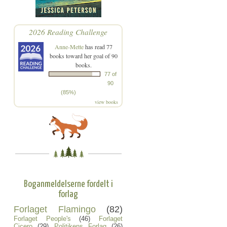
2026 Reading Challenge
Anne-Mette
has read 77
books toward her goal of 90
books.
77 of
90
(85%)
view books
Boganmeldelserne fordelt i
forlag
Forlaget Flamingo
(82)
Forlaget People's
(46)
Forlaget
Cicero
(29)
Politikens Forlag
(26)