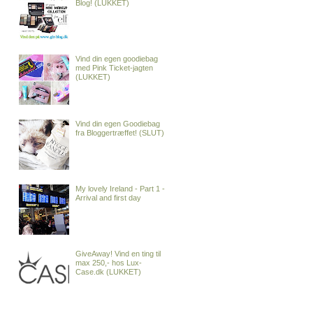
Blog! (LUKKET)
Vind din egen goodiebag
med Pink Ticket-jagten
(LUKKET)
Vind din egen Goodiebag
fra Bloggertræffet! (SLUT)
My lovely Ireland - Part 1 -
Arrival and first day
GiveAway! Vind en ting til
max 250,- hos Lux-
Case.dk (LUKKET)