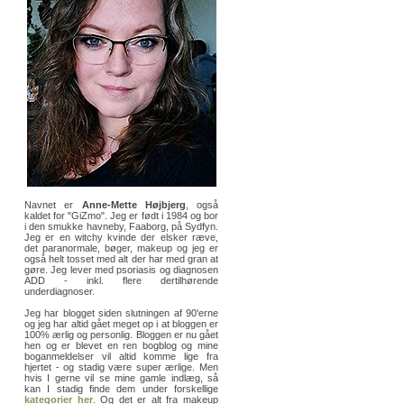
Navnet er
Anne-Mette Højbjerg
, også
kaldet for "GiZmo". Jeg er født i 1984 og bor
i den smukke havneby, Faaborg, på Sydfyn.
Jeg er en witchy kvinde der elsker ræve,
det paranormale, bøger, makeup og jeg er
også helt tosset med alt der har med gran at
gøre. Jeg lever med psoriasis og diagnosen
ADD - inkl. flere dertilhørende
underdiagnoser.
Jeg har blogget siden slutningen af 90'erne
og jeg har altid gået meget op i at bloggen er
100% ærlig og personlig. Bloggen er nu gået
hen og er blevet en ren bogblog og mine
boganmeldelser vil altid komme lige fra
hjertet - og stadig være super ærlige. Men
hvis I gerne vil se mine gamle indlæg, så
kan I stadig finde dem under forskellige
kategorier her
. Og det er alt fra makeup