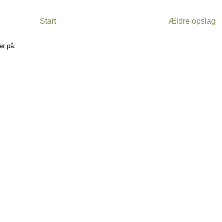
Start
Ældre opslag
er på:
Kommentarer til indlægget (Atom)