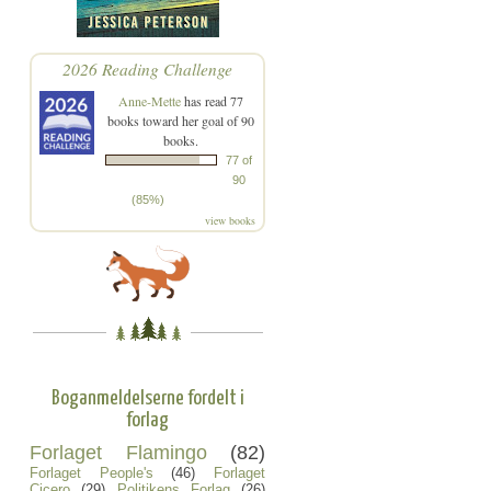
2026 Reading Challenge
Anne-Mette
has read 77
books toward her goal of 90
books.
77 of
90
(85%)
view books
Boganmeldelserne fordelt i
forlag
Forlaget Flamingo
(82)
Forlaget People's
(46)
Forlaget
Cicero
(29)
Politikens Forlag
(26)