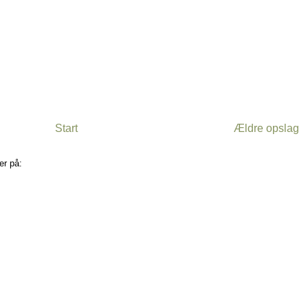
Start
Ældre opslag
er på:
Kommentarer til indlægget (Atom)