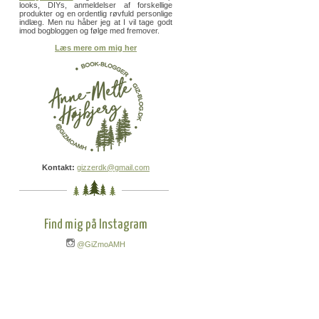
looks, DIYs, anmeldelser af forskellige
produkter og en ordentlig røvfuld personlige
indlæg. Men nu håber jeg at I vil tage godt
imod bogbloggen og følge med fremover.
Læs mere om mig her
Kontakt:
gizzerdk@gmail.com
Find mig på Instagram
@GiZmoAMH