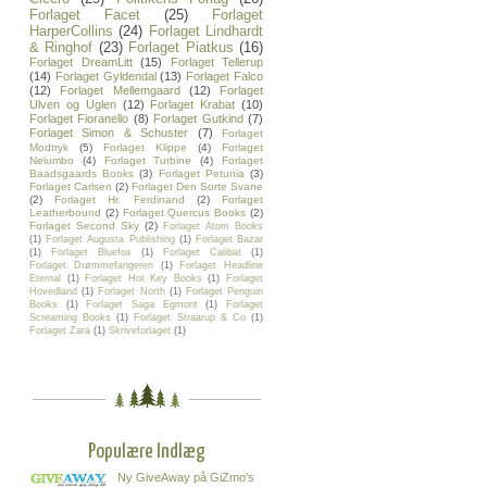
Forlaget Facet
(25)
Forlaget
HarperCollins
(24)
Forlaget Lindhardt
& Ringhof
(23)
Forlaget Piatkus
(16)
Forlaget DreamLitt
(15)
Forlaget Tellerup
(14)
Forlaget Gyldendal
(13)
Forlaget Falco
(12)
Forlaget Mellemgaard
(12)
Forlaget
Ulven og Uglen
(12)
Forlaget Krabat
(10)
Forlaget Fioranello
(8)
Forlaget Gutkind
(7)
Forlaget Simon & Schuster
(7)
Forlaget
Modtryk
(5)
Forlaget Klippe
(4)
Forlaget
Nelumbo
(4)
Forlaget Turbine
(4)
Forlaget
Baadsgaards Books
(3)
Forlaget Petunia
(3)
Forlaget Carlsen
(2)
Forlaget Den Sorte Svane
(2)
Forlaget Hr. Ferdinand
(2)
Forlaget
Leatherbound
(2)
Forlaget Quercus Books
(2)
Forlaget Second Sky
(2)
Forlaget Atom Books
(1)
Forlaget Augusta Publishing
(1)
Forlaget Bazar
(1)
Forlaget Bluefox
(1)
Forlaget Calibat
(1)
Forlaget Drømmefangeren
(1)
Forlaget Headline
Eternal
(1)
Forlaget Hot Key Books
(1)
Forlaget
Hovedland
(1)
Forlaget North
(1)
Forlaget Penguin
Books
(1)
Forlaget Saga Egmont
(1)
Forlaget
Screaming Books
(1)
Forlaget Straarup & Co
(1)
Forlaget Zara
(1)
Skriveforlaget
(1)
Populære Indlæg
Ny GiveAway på GiZmo's