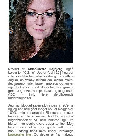
Navnet er
Anne-Mette Højbjerg
, også
kaldet for "GiZmo". Jeg er født i 1984 og bor
i den smukke havneby, Faaborg, på Sydfyn.
Jeg er en witchy kvinde der elsker ræve,
det paranormale, bøger, makeup og jeg er
også helt tosset med alt der har med gran at
gøre. Jeg lever med psoriasis og diagnosen
ADD - inkl. flere dertilhørende
underdiagnoser.
Jeg har blogget siden slutningen af 90'erne
og jeg har altid gået meget op i at bloggen er
100% ærlig og personlig. Bloggen er nu gået
hen og er blevet en ren bogblog og mine
boganmeldelser vil altid komme lige fra
hjertet - og stadig være super ærlige. Men
hvis I gerne vil se mine gamle indlæg, så
kan I stadig finde dem under forskellige
kategorier her
. Og det er alt fra makeup