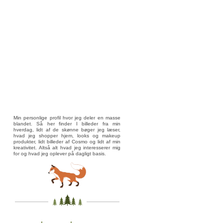
Min personlige profil hvor jeg deler en masse
blandet. Så her finder I billeder fra min
hverdag, lidt af de skønne bøger jeg læser,
hvad jeg shopper hjem, looks og makeup
produkter, lidt billeder af Cosmo og lidt af min
kreativitet. Altså alt hvad jeg interesserer mig
for og hvad jeg oplever på dagligt basis.