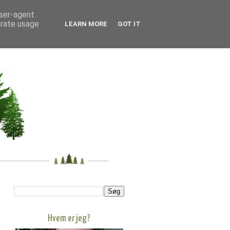
user-agent
erate usage
LEARN MORE
GOT IT
Hvem er jeg?