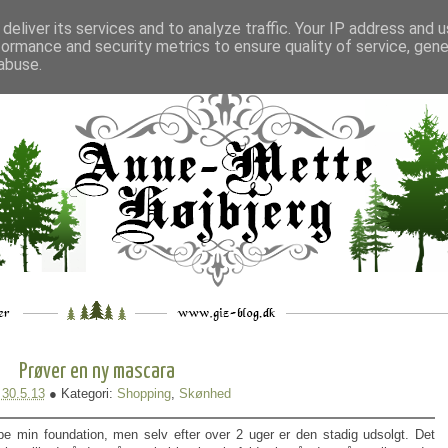
deliver its services and to analyze traffic. Your IP address and 
formance and security metrics to ensure quality of service, gen
___
_.
__
__
_
___
abuse.
Prøver en ny mascara
:
30.5.13
● Kategori:
Shopping
,
Skønhed
øbe min foundation, men selv efter over 2 uger er den stadig udsolgt. Det