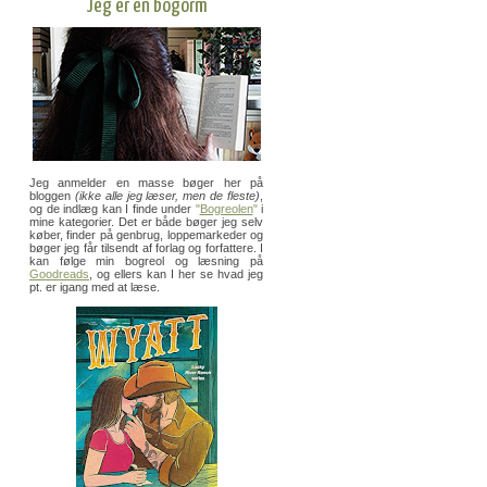
Jeg er en bogorm
Jeg anmelder en masse bøger her på
bloggen
(ikke alle jeg læser, men de fleste)
,
og de indlæg kan I finde under
"
Bogreolen
"
i
mine kategorier. Det er både bøger jeg selv
køber, finder på genbrug, loppemarkeder og
bøger jeg får tilsendt af forlag og forfattere. I
kan følge min bogreol og læsning på
Goodreads
, og ellers kan I her se hvad jeg
pt. er igang med at læse.