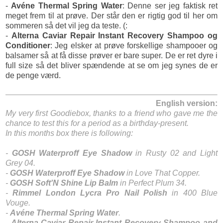
-
Avéne Thermal Spring Water
: Denne ser jeg faktisk ret
meget frem til at prøve. Der står den er rigtig god til her om
sommeren så det vil jeg da teste. (:
-
Alterna Caviar Repair Instant Recovery Shampoo og
Conditioner
: Jeg elsker at prøve forskellige shampooer og
balsamer så at få disse prøver er bare super. De er ret dyre i
full size så det bliver spændende at se om jeg synes de er
de penge værd.
English version:
My very first Goodiebox, thanks to a friend who gave me the
chance to test this for a period as a birthday-present.
In this months box there is following:
-
GOSH Waterproff Eye Shadow
in Rusty 02 and Light
Grey 04.
-
GOSH Waterproff Eye Shadow
in Love That Copper.
-
GOSH Soft'N Shine Lip Balm
in Perfect Plum 34.
-
Rimmel London Lycra Pro Nail Polish
in 400 Blue
Vouge.
-
Avéne Thermal Spring Water
.
-
Alterna Caviar Repair Instant Recovery Shampoo and