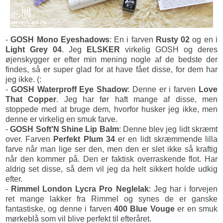
-
GOSH Mono Eyeshadows
: En i farven
Rusty 02
og en i
Light Grey 04
. Jeg
ELSKER
virkelig GOSH og deres
øjenskygger er efter min mening nogle af de bedste der
findes, så er super glad for at have fået disse, for dem har
jeg ikke. (:
-
GOSH Waterproff Eye Shadow
: Denne er i farven
Love
That Copper
. Jeg har før haft mange af disse, men
stoppede med at bruge dem, hvorfor husker jeg ikke, men
denne er virkelig en smuk farve.
-
GOSH Soft'N Shine Lip Balm
: Denne blev jeg lidt skræmt
over. Farven
Perfekt Plum 34
er en lidt skræmmende lilla
farve når man lige ser den, men den er slet ikke så kraftig
når den kommer på. Den er faktisk overraskende flot. Har
aldrig set disse, så dem vil jeg da helt sikkert holde udkig
efter.
-
Rimmel London Lycra Pro Neglelak
: Jeg har i forvejen
ret mange lakker fra Rimmel og synes de er ganske
fantastiske, og denne i farven
400 Blue Vouge
er en smuk
mørkeblå som vil blive perfekt til efteråret.