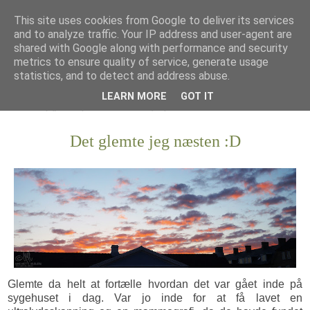
This site uses cookies from Google to deliver its services
and to analyze traffic. Your IP address and user-agent are
shared with Google along with performance and security
metrics to ensure quality of service, generate usage
statistics, and to detect and address abuse.
LEARN MORE
GOT IT
Det glemte jeg næsten :D
Glemte da helt at fortælle hvordan det var gået inde på
sygehuset i dag. Var jo inde for at få lavet en