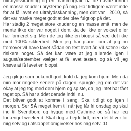
ultralydsskanning og en mammografi, da de havde fundet
en masse knuder i brysterne på mig. Har tidligere været inde
for at få lavet en ultralydsskanning, men det var i 2010, så
det var måske meget godt at der blev fulgt op på det.
Har stadig 2 meget store knuder og en masse små, men de
mente ikke der var noget i dem, da de ikke er vokset eller
har formeret sig. Men de tog ikke en biopsi så ved det ikke
med 100% sikkerhed. Men jeg har planer om at jeg nu
fremover vil have lavet sådan en test hvert år. Vil satme ikke
risikere noget. Så det kan være at jeg allerede igen i
august/september vælger at få lavet testen, og så vil jeg
kræve at få lavet en biopsi.
Jeg gik jo som bekendt godt kold da jeg kom hjem. Men da
min mor ringede senere på dagen, spurgte jeg om det var
okay at jeg tog med dem hjem og spiste, da jeg intet har fået
taget op. Så har siddet derude indtil nu.
Det bliver godt at komme i seng. Skal tidligt op igen i
morgen. Ser
SÅ
meget frem til når jeg får fri onsdag og skal
ind til Svendborg og hygge med Cathrine og så har jeg
forlænget weekend. Skal dog arbejde lidt, men det bliver for
mig selv og i afslappet omgivelser hos mig selv. :D