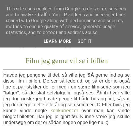
This site uses cookies from Google to deliver its services
and to analyze traffic. Your IP address and user-agent are
shared with Google along with performance and security
metrics to ensure quality of service, generate usage
statistics, and to detect and address abuse.
LEARN MORE
GOT IT
Film jeg gerne vil se i biffen
Havde jeg pengene til det, så ville jeg
SÅ
gerne ind og se
disse film i biffen. De ser så fede ud, og så er der jo også
lige et par stykker der er med i en større film-serie som jeg
"følger", så de skal selvfølgelig også ses. Åhhh hvor ville
jeg dog ønske jeg havde penge til både bus og biff, så var
jeg der meget dette efterår og sen sommer. :D Eller hvis jeg
kunne vinde nogle
konkurrencer
hvor man kan vinde
biograf-biletter. Har jeg jo gjort før. Kunne være jeg skulle
undersøge om der er sådan nogen oppe lige nu. :)