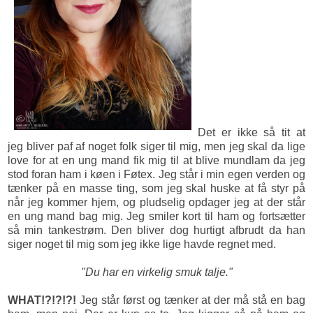
Det er ikke så tit at
jeg bliver paf af noget folk siger til mig, men jeg skal da lige
love for at en ung mand fik mig til at blive mundlam da jeg
stod foran ham i køen i Føtex. Jeg står i min egen verden og
tænker på en masse ting, som jeg skal huske at få styr på
når jeg kommer hjem, og pludselig opdager jeg at der står
en ung mand bag mig. Jeg smiler kort til ham og fortsætter
så min tankestrøm. Den bliver dog hurtigt afbrudt da han
siger noget til mig som jeg ikke lige havde regnet med.
"Du har en virkelig smuk talje."
WHAT!?!?!?!
Jeg står først og tænker at der må stå en bag