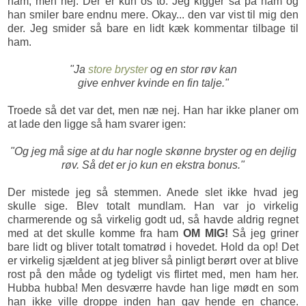
ham, men nej. Der er kun os to. Jeg kigger så på ham og
han smiler bare endnu mere. Okay... den var vist til mig den
der. Jeg smider så bare en lidt kæk kommentar tilbage til
ham.
"Ja
store bryster
og en stor røv kan
give enhver kvinde en fin talje."
Troede så det var det, men næ nej. Han har ikke planer om
at lade den ligge så ham svarer igen:
"Og jeg må sige at du har nogle skønne bryster og en dejlig
røv. Så det er jo kun en ekstra bonus."
Der mistede jeg så stemmen. Anede slet ikke hvad jeg
skulle sige. Blev totalt mundlam. Han var jo virkelig
charmerende og så virkelig godt ud, så havde aldrig regnet
med at det skulle komme fra ham
OM MIG!
Så jeg griner
bare lidt og bliver totalt tomatrød i hovedet. Hold da op! Det
er virkelig sjældent at jeg bliver så pinligt berørt over at blive
rost på den måde og tydeligt vis flirtet med, men ham her.
Hubba hubba! Men desværre havde han lige mødt en som
han ikke ville droppe inden han gav hende en chance.