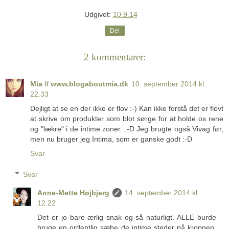
Udgivet:
10.9.14
Del
2 kommentarer:
Mia // www.blogaboutmia.dk
10. september 2014 kl.
22.33
Dejligt at se en der ikke er flov :-) Kan ikke forstå det er flovt
at skrive om produkter som blot sørge for at holde os rene
og "lækre" i de intime zoner. :-D Jeg brugte også Vivag før,
men nu bruger jeg Intima, som er ganske godt :-D
Svar
Svar
Anne-Mette Højbjerg
14. september 2014 kl.
12.22
Det er jo bare ærlig snak og så naturligt. ALLE burde
bruge en ordentlig sæbe de intime steder på kroppen.