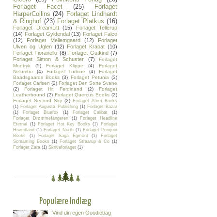
Forlaget Facet
(25)
Forlaget
HarperCollins
(24)
Forlaget Lindhardt
& Ringhof
(23)
Forlaget Piatkus
(16)
Forlaget DreamLitt
(15)
Forlaget Tellerup
(14)
Forlaget Gyldendal
(13)
Forlaget Falco
(12)
Forlaget Mellemgaard
(12)
Forlaget
Ulven og Uglen
(12)
Forlaget Krabat
(10)
Forlaget Fioranello
(8)
Forlaget Gutkind
(7)
Forlaget Simon & Schuster
(7)
Forlaget
Modtryk
(5)
Forlaget Klippe
(4)
Forlaget
Nelumbo
(4)
Forlaget Turbine
(4)
Forlaget
Baadsgaards Books
(3)
Forlaget Petunia
(3)
Forlaget Carlsen
(2)
Forlaget Den Sorte Svane
(2)
Forlaget Hr. Ferdinand
(2)
Forlaget
Leatherbound
(2)
Forlaget Quercus Books
(2)
Forlaget Second Sky
(2)
Forlaget Atom Books
(1)
Forlaget Augusta Publishing
(1)
Forlaget Bazar
(1)
Forlaget Bluefox
(1)
Forlaget Calibat
(1)
Forlaget Drømmefangeren
(1)
Forlaget Headline
Eternal
(1)
Forlaget Hot Key Books
(1)
Forlaget
Hovedland
(1)
Forlaget North
(1)
Forlaget Penguin
Books
(1)
Forlaget Saga Egmont
(1)
Forlaget
Screaming Books
(1)
Forlaget Straarup & Co
(1)
Forlaget Zara
(1)
Skriveforlaget
(1)
Populære Indlæg
Vind din egen Goodiebag