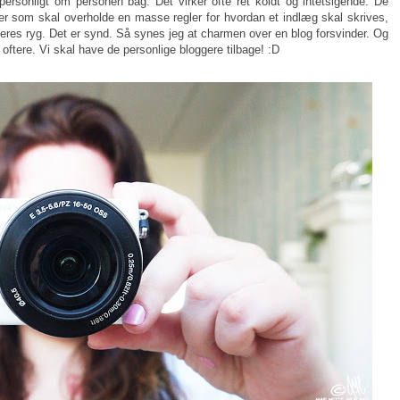
ersonligt om personen bag. Det virker ofte ret koldt og intetsigende. De
ler som skal overholde en masse regler for hvordan et indlæg skal skrives,
deres ryg. Det er synd. Så synes jeg at charmen over en blog forsvinder. Og
oftere. Vi skal have de personlige bloggere tilbage! :D