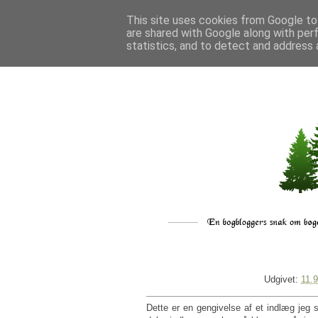
This site uses cookies from Google to 
are shared with Google along with per
statistics, and to detect and address 
Udgivet:
11.9
Dette er en gengivelse af et indlæg jeg