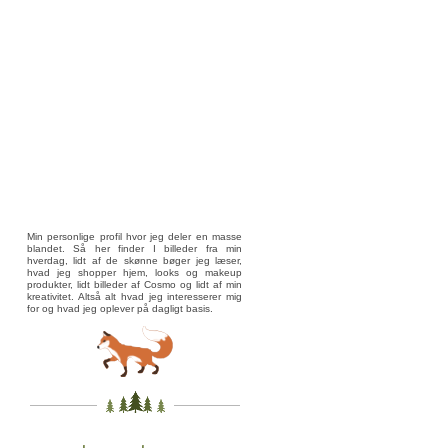
Min personlige profil hvor jeg deler en masse
blandet. Så her finder I billeder fra min
hverdag, lidt af de skønne bøger jeg læser,
hvad jeg shopper hjem, looks og makeup
produkter, lidt billeder af Cosmo og lidt af min
kreativitet. Altså alt hvad jeg interesserer mig
for og hvad jeg oplever på dagligt basis.