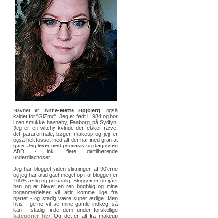
Navnet er
Anne-Mette Højbjerg
, også
kaldet for "GiZmo". Jeg er født i 1984 og bor
i den smukke havneby, Faaborg, på Sydfyn.
Jeg er en witchy kvinde der elsker ræve,
det paranormale, bøger, makeup og jeg er
også helt tosset med alt der har med gran at
gøre. Jeg lever med psoriasis og diagnosen
ADD - inkl. flere dertilhørende
underdiagnoser.
Jeg har blogget siden slutningen af 90'erne
og jeg har altid gået meget op i at bloggen er
100% ærlig og personlig. Bloggen er nu gået
hen og er blevet en ren bogblog og mine
boganmeldelser vil altid komme lige fra
hjertet - og stadig være super ærlige. Men
hvis I gerne vil se mine gamle indlæg, så
kan I stadig finde dem under forskellige
kategorier her
. Og det er alt fra makeup