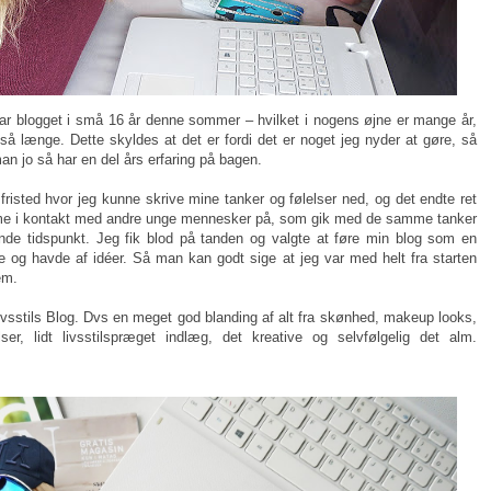
ar blogget i små 16 år denne sommer – hvilket i nogens øjne er mange år,
så længe. Dette skyldes at det er fordi det er noget jeg nyder at gøre, så
an jo så har en del års erfaring på bagen.
risted hvor jeg kunne skrive mine tanker og følelser ned, og det endte ret
mme i kontakt med andre unge mennesker på, som gik med de samme tanker
de tidspunkt. Jeg fik blod på tanden og valgte at føre min blog som en
e og havde af idéer. Så man kan godt sige at jeg var med helt fra starten
em.
vsstils Blog. Dvs en meget god blanding af alt fra skønhed, makeup looks,
ser, lidt livsstilspræget indlæg, det kreative og selvfølgelig det alm.