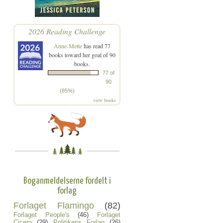
2026 Reading Challenge
Anne-Mette
has read 77
books toward her goal of 90
books.
77 of
90
(85%)
view books
Boganmeldelserne fordelt i
forlag
Forlaget Flamingo
(82)
Forlaget People's
(46)
Forlaget
Cicero
(29)
Politikens Forlag
(26)