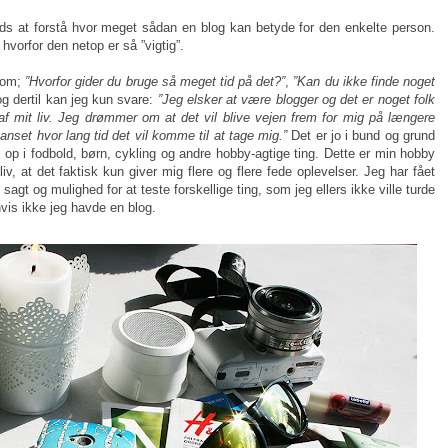
s at forstå hvor meget sådan en blog kan betyde for den enkelte person.
hvorfor den netop er så ”vigtig”.
som;
”Hvorfor gider du bruge så meget tid på det?”
,
”Kan du ikke finde noget
g dertil kan jeg kun svare:
”Jeg elsker at være blogger og det er noget folk
f mit liv. Jeg drømmer om at det vil blive vejen frem for mig på længere
uanset hvor lang tid det vil komme til at tage mig.”
Det er jo i bund og grund
 i fodbold, børn, cykling og andre hobby-agtige ting. Dette er min hobby
iv, at det faktisk kun giver mig flere og flere fede oplevelser. Jeg har fået
agt og mulighed for at teste forskellige ting, som jeg ellers ikke ville turde
is ikke jeg havde en blog.