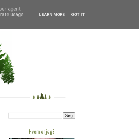
user-agent
erate usage
LEARN MORE
GOT IT
Hvem er jeg?