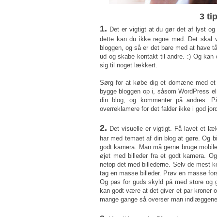
3 ti
1.
Det er vigtigt at du gør det af lyst og
dette kan du ikke regne med. Det skal væ
bloggen, og så er det bare med at have t
ud og skabe kontakt til andre. :) Og kan
sig til noget lækkert.
Sørg for at købe dig et domæne med et 
bygge bloggen op i, såsom WordPress el
din blog, og kommenter på andres.
overreklamere for det falder ikke i god j
2.
Det visuelle er vigtigt. Få lavet et l
har med temaet af din blog at gøre. Og bil
godt kamera. Man må gerne bruge mobilen 
øjet med billeder fra et godt kamera. O
netop det med billederne. Selv de mest k
tag en masse billeder. Prøv en masse fors
Og pas for guds skyld på med store og 
kan godt være at det giver et par kroner o
mange gange så overser man indlæggene s