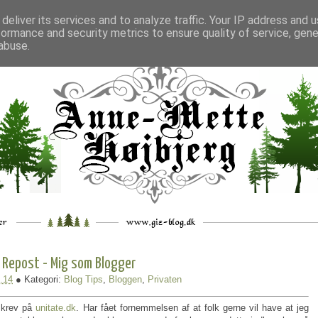
deliver its services and to analyze traffic. Your IP address and 
formance and security metrics to ensure quality of service, gen
___
_.
__
__
_
___
abuse.
Repost - Mig som Blogger
.14
● Kategori:
Blog Tips
,
Bloggen
,
Privaten
 skrev på
unitate.dk
. Har fået fornemmelsen af at folk gerne vil have at jeg