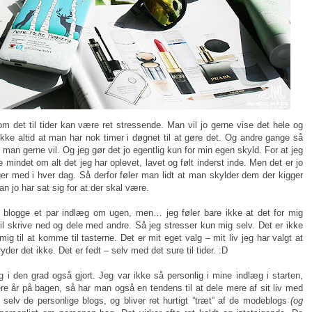
 det til tider kan være ret stressende. Man vil jo gerne vise det hele og
kke altid at man har nok timer i døgnet til at gøre det. Og andre gange så
 man gerne vil. Og jeg gør det jo egentlig kun for min egen skyld. For at jeg
e mindet om alt det jeg har oplevet, lavet og følt inderst inde. Men det er jo
er med i hver dag. Så derfor føler man lidt at man skylder dem der kigger
n jo har sat sig for at der skal være.
 blogge et par indlæg om ugen, men… jeg føler bare ikke at det for mig
il skrive ned og dele med andre. Så jeg stresser kun mig selv. Det er ikke
mig til at komme til tasterne. Det er mit eget valg – mit liv jeg har valgt at
er det ikke. Det er fedt – selv med det sure til tider. :D
g i den grad også gjort. Jeg var ikke så personlig i mine indlæg i starten,
re år på bagen, så har man også en tendens til at dele mere af sit liv med
elv de personlige blogs, og bliver ret hurtigt ”træt” af de modeblogs
(og