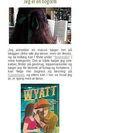
Jeg er en bogorm
Jeg anmelder en masse bøger her på
bloggen
(ikke alle jeg læser, men de fleste)
,
og de indlæg kan I finde under
"
Bogreolen
"
i
mine kategorier. Det er både bøger jeg selv
køber, finder på genbrug, loppemarkeder og
bøger jeg får tilsendt af forlag og forfattere. I
kan følge min bogreol og læsning på
Goodreads
, og ellers kan I her se hvad jeg
pt. er igang med at læse.