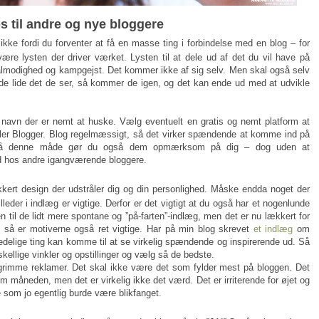
ps til andre og nye bloggere
 ikke fordi du forventer at få en masse ting i forbindelse med en blog – for
re lysten der driver værket. Lysten til at dele ud af det du vil have på
ålmodighed og kampgejst. Det kommer ikke af sig selv. Men skal også selv
 de lide det de ser, så kommer de igen, og det kan ende ud med at udvikle
navn der er nemt at huske. Vælg eventuelt en gratis og nemt platform at
ler Blogger. Blog regelmæssigt, så det virker spændende at komme ind på
 På denne måde gør du også dem opmærksom på dig – dog uden at
ord hos andre igangværende bloggere.
ækkert design der udstråler dig og din personlighed. Måske endda noget der
leder i indlæg er vigtige. Derfor er det vigtigt at du også har et nogenlunde
til de lidt mere spontane og ”på-farten”-indlæg, men det er nu lækkert for
g så er motiverne også ret vigtige. Har på min blog skrevet
et indlæg
om
edelige ting kan komme til at se virkelig spændende og inspirerende ud. Så
kellige vinkler og opstillinger og vælg så de bedste.
grimme reklamer. Det skal ikke være det som fylder mest på bloggen. Det
m måneden, men det er virkelig ikke det værd. Det er irriterende for øjet og
om jo egentlig burde være blikfanget.