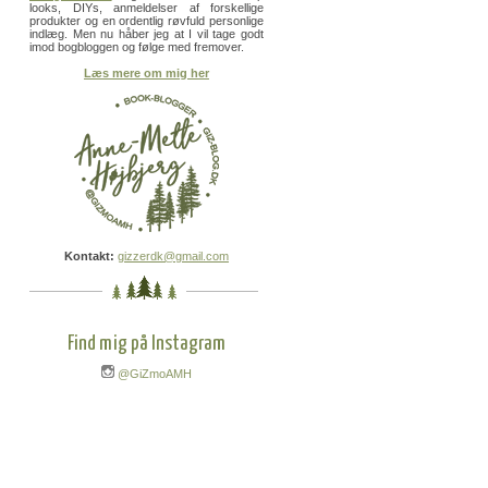
looks, DIYs, anmeldelser af forskellige
produkter og en ordentlig røvfuld personlige
indlæg. Men nu håber jeg at I vil tage godt
imod bogbloggen og følge med fremover.
Læs mere om mig her
Kontakt:
gizzerdk@gmail.com
Find mig på Instagram
@GiZmoAMH