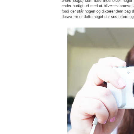
andre slags)
som ikke indeholder noget p
ender hurtigt ud med at blive reklamesøj
fordi der står nogen og dikterer dem bag 
desværre er dette noget der ses oftere og 