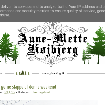
deliver its services and to analyze traffic. Your IP address and 
formance and security metrics to ensure quality of service, gen
___
_.
__
__
_
___
abuse.
il gerne slappe af denne weekend
et:
23.1.15
● Kategori:
Hverdagslivet