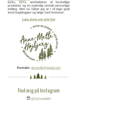
looks, DIYs, anmeldelser af forskellige
produkter og en ordentlig røvfuld personlige
indlæg. Men nu håber jeg at I vil tage godt
imod bogbloggen og følge med fremover.
Læs mere om mig her
Kontakt:
gizzerdk@gmail.com
Find mig på Instagram
@GiZmoAMH