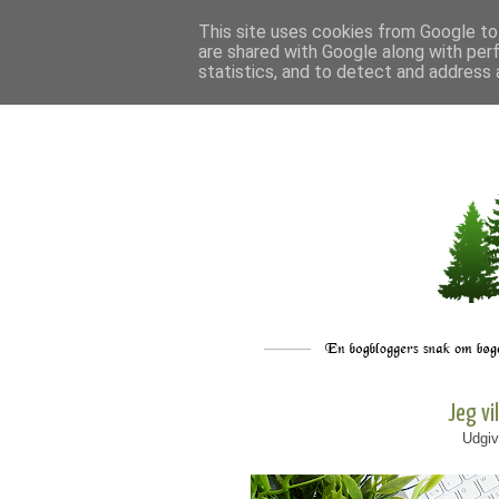
This site uses cookies from Google to 
are shared with Google along with per
statistics, and to detect and address 
Jeg v
Udgiv