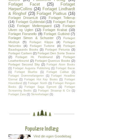
Forlaget Facet
(25)
Forlaget
HarperCollins
(24)
Forlaget Lindhardt
& Ringhof
(23)
Forlaget Piatkus
(16)
Forlaget DreamLitt
(15)
Forlaget Tellerup
(14)
Forlaget Gyldendal
(13)
Forlaget Falco
(12)
Forlaget Mellemgaard
(12)
Forlaget
Ulven og Uglen
(12)
Forlaget Krabat
(10)
Forlaget Fioranello
(8)
Forlaget Gutkind
(7)
Forlaget Simon & Schuster
(7)
Forlaget
Modtryk
(5)
Forlaget Klippe
(4)
Forlaget
Nelumbo
(4)
Forlaget Turbine
(4)
Forlaget
Baadsgaards Books
(3)
Forlaget Petunia
(3)
Forlaget Carlsen
(2)
Forlaget Den Sorte Svane
(2)
Forlaget Hr. Ferdinand
(2)
Forlaget
Leatherbound
(2)
Forlaget Quercus Books
(2)
Forlaget Second Sky
(2)
Forlaget Atom Books
(1)
Forlaget Augusta Publishing
(1)
Forlaget Bazar
(1)
Forlaget Bluefox
(1)
Forlaget Calibat
(1)
Forlaget Drømmefangeren
(1)
Forlaget Headline
Eternal
(1)
Forlaget Hot Key Books
(1)
Forlaget
Hovedland
(1)
Forlaget North
(1)
Forlaget Penguin
Books
(1)
Forlaget Saga Egmont
(1)
Forlaget
Screaming Books
(1)
Forlaget Straarup & Co
(1)
Forlaget Zara
(1)
Skriveforlaget
(1)
Populære Indlæg
Vind din egen Goodiebag