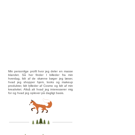
Min personlige profil hvor jeg deler en masse
blandet. Så her finder I billeder fra min
hverdag, lidt af de skønne bøger jeg læser,
hvad jeg shopper hjem, looks og makeup
produkter, lidt billeder af Cosmo og lidt af min
kreativitet. Altså alt hvad jeg interesserer mig
for og hvad jeg oplever på dagligt basis.