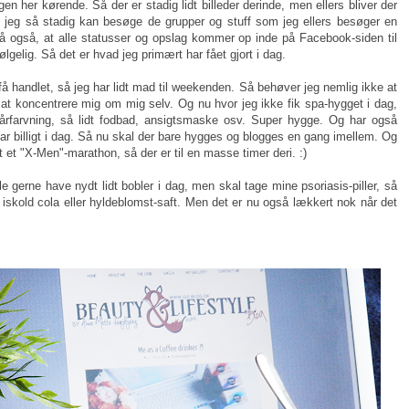
n her kørende. Så der er stadig lidt billeder derinde, men ellers bliver der
 jeg så stadig kan besøge de grupper og stuff som jeg ellers besøger en
å også, at alle statusser og opslag kommer op inde på Facebook-siden til
lgelig. Så det er hvad jeg primært har fået gjort i dag.
 få handlet, så jeg har lidt mad til weekenden. Så behøver jeg nemlig ikke at
at koncentrere mig om mig selv. Og nu hvor jeg ikke fik spa-hygget i dag,
hårfarvning, så lidt fodbad, ansigtsmaske osv. Super hygge. Og har også
ar billigt i dag. Så nu skal der bare hygges og blogges en gang imellem. Og
 et "X-Men"-marathon, så der er til en masse timer deri. :)
le gerne have nydt lidt bobler i dag, men skal tage mine psoriasis-piller, så
iskold cola eller hyldeblomst-saft. Men det er nu også lækkert nok når det