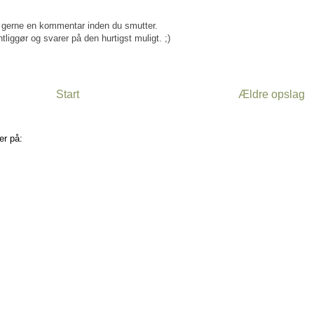
gerne en kommentar inden du smutter.
tliggør og svarer på den hurtigst muligt. ;)
Start
Ældre opslag
er på:
Kommentarer til indlægget (Atom)