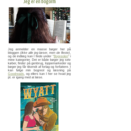
Jeg er en bogorm
Jeg anmelder en masse bøger her på
bloggen
(ikke alle jeg læser, men de fleste)
,
og de indlæg kan I finde under
"
Bogreolen
"
i
mine kategorier. Det er både bøger jeg selv
køber, finder på genbrug, loppemarkeder og
bøger jeg får tilsendt af forlag og forfattere. I
kan følge min bogreol og læsning på
Goodreads
, og ellers kan I her se hvad jeg
pt. er igang med at læse.