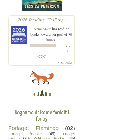
2026 Reading Challenge
Anne-Mette
has read 77
books toward her goal of 90
books.
77 of
90
(85%)
view books
Boganmeldelserne fordelt i
forlag
Forlaget Flamingo
(82)
Forlaget People's
(46)
Forlaget
Cicero
(29)
Politikens Forlag
(26)