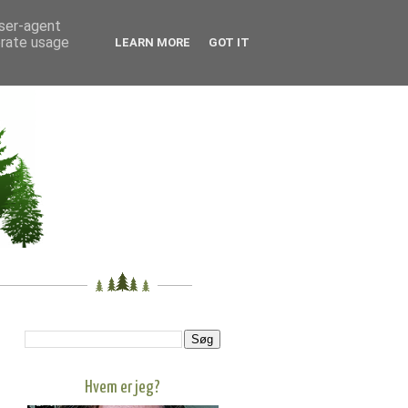
user-agent
erate usage
LEARN MORE
GOT IT
Hvem er jeg?