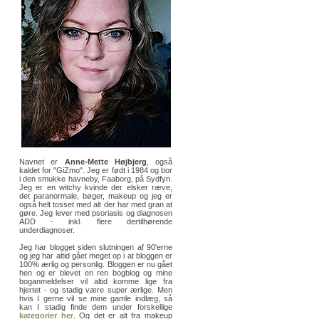
Navnet er
Anne-Mette Højbjerg
, også
kaldet for "GiZmo". Jeg er født i 1984 og bor
i den smukke havneby, Faaborg, på Sydfyn.
Jeg er en witchy kvinde der elsker ræve,
det paranormale, bøger, makeup og jeg er
også helt tosset med alt der har med gran at
gøre. Jeg lever med psoriasis og diagnosen
ADD - inkl. flere dertilhørende
underdiagnoser.
Jeg har blogget siden slutningen af 90'erne
og jeg har altid gået meget op i at bloggen er
100% ærlig og personlig. Bloggen er nu gået
hen og er blevet en ren bogblog og mine
boganmeldelser vil altid komme lige fra
hjertet - og stadig være super ærlige. Men
hvis I gerne vil se mine gamle indlæg, så
kan I stadig finde dem under forskellige
kategorier her
. Og det er alt fra makeup