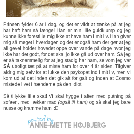
Prinsen fylder 6 år i dag, og det er vildt at tænke på at jeg
har haft ham så længe! Han er min lille guldklump og jeg
kunne ikke forestille mig ikke at have ham i mit liv. Han giver
mig så meget i hverdagen og det er også ham der gør at jeg
alligevel holder hovedet oppe over vande på dage hvor jeg
ikke har det godt, for det skal jo ikke gå ud over ham. Så jeg
er så taknemmelig for at jeg stadig har ham, selvom jeg var
SÅ
utroligt tæt på at miste ham for over 4 år siden. Tilgiver
aldrig mig selv for at lukke den psykopat ind i mit liv, men vi
kom ud af det inden det gik alt for galt og inden at Cosmo
mistede livet i hænderne på den idiot.
Så tillykke lille skat! Vi skal hygge i aften med putning på
sofaen, med lækker mad
(også til ham)
og så skal jeg bare
nusse og kramme ham. :D