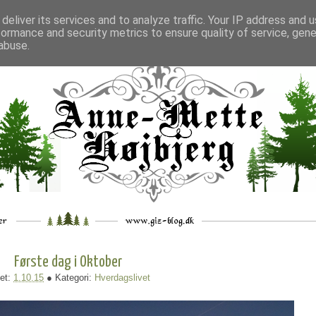
deliver its services and to analyze traffic. Your IP address and 
formance and security metrics to ensure quality of service, gen
___
_.
__
__
_
___
abuse.
Første dag i Oktober
et:
1.10.15
● Kategori:
Hverdagslivet