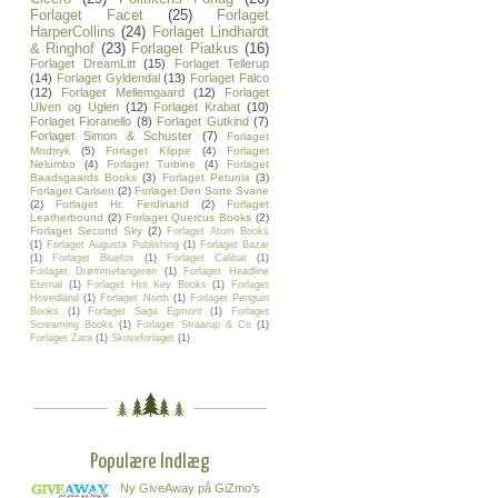
Forlaget Facet
(25)
Forlaget
HarperCollins
(24)
Forlaget Lindhardt
& Ringhof
(23)
Forlaget Piatkus
(16)
Forlaget DreamLitt
(15)
Forlaget Tellerup
(14)
Forlaget Gyldendal
(13)
Forlaget Falco
(12)
Forlaget Mellemgaard
(12)
Forlaget
Ulven og Uglen
(12)
Forlaget Krabat
(10)
Forlaget Fioranello
(8)
Forlaget Gutkind
(7)
Forlaget Simon & Schuster
(7)
Forlaget
Modtryk
(5)
Forlaget Klippe
(4)
Forlaget
Nelumbo
(4)
Forlaget Turbine
(4)
Forlaget
Baadsgaards Books
(3)
Forlaget Petunia
(3)
Forlaget Carlsen
(2)
Forlaget Den Sorte Svane
(2)
Forlaget Hr. Ferdinand
(2)
Forlaget
Leatherbound
(2)
Forlaget Quercus Books
(2)
Forlaget Second Sky
(2)
Forlaget Atom Books
(1)
Forlaget Augusta Publishing
(1)
Forlaget Bazar
(1)
Forlaget Bluefox
(1)
Forlaget Calibat
(1)
Forlaget Drømmefangeren
(1)
Forlaget Headline
Eternal
(1)
Forlaget Hot Key Books
(1)
Forlaget
Hovedland
(1)
Forlaget North
(1)
Forlaget Penguin
Books
(1)
Forlaget Saga Egmont
(1)
Forlaget
Screaming Books
(1)
Forlaget Straarup & Co
(1)
Forlaget Zara
(1)
Skriveforlaget
(1)
Populære Indlæg
Ny GiveAway på GiZmo's