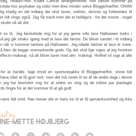
søg, ReadAThon, Knæk Cancer arrangementer, min søster kommer på
samtale hos psykiater og sidst men ikke mindst selve Bloggertræffet. Ohhhh
lig stadig en del indlæg der skal laves, ordnes, skrives og forberedes til
t lidt vlogs også. Jeg får travlt men det er heldigvis - for det meste - noget
 skulle nå alt det.
t se til. Jeg besluttede mig for at jeg gerne ville lave Halloween looks i
så jeg gik straks igang med at lave det første. De bliver samlet i ét indlæg
en når vi kommer tættere på Halloween. Jeg nåede faktisk at lave et mere,
 så blev de begge overraskende gode. Og det skal lige siges at jeg hverken
ffects-makeup, så alt bliver lavet med alm. makeup. Hvilket vil sige at alle
or at handle, tage imod en sponsorpakke til Bloggertræffet, stene lidt
e have nået at få gjort rent, men det må vente til en af de andre dage i denne
jeg har besluttet mig for at ordne en vlog og de sidste par planlagte
 fingre for at det kommer til at gå godt.
være lidt strid. Han mener det er hans tur til at få opmærksomhed og ikke