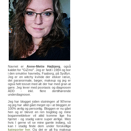
Navnet er
Anne-Mette Højbjerg
, også
kaldet for "GiZmo". Jeg er født i 1984 og bor
i den smukke havneby, Faaborg, på Sydfyn.
Jeg er en witchy kvinde der elsker ræve,
det paranormale, bøger, makeup og jeg er
også helt tosset med alt der har med gran at
gøre. Jeg lever med psoriasis og diagnosen
ADD - inkl. flere dertilhørende
underdiagnoser.
Jeg har blogget siden slutningen af 90'erne
og jeg har altid gået meget op i at bloggen er
100% ærlig og personlig. Bloggen er nu gået
hen og er blevet en ren bogblog og mine
boganmeldelser vil altid komme lige fra
hjertet - og stadig være super ærlige. Men
hvis I gerne vil se mine gamle indlæg, så
kan I stadig finde dem under forskellige
kategorier her
. Og det er alt fra makeup