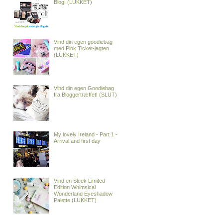
Blog! (LUKKET)
Vind din egen goodiebag
med Pink Ticket-jagten
(LUKKET)
Vind din egen Goodiebag
fra Bloggertræffet! (SLUT)
My lovely Ireland - Part 1 -
Arrival and first day
Vind en Sleek Limited
Edition Whimsical
Wonderland Eyeshadow
Palette (LUKKET)