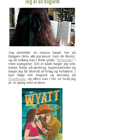
Jeg er en bogorm
Jeg anmelder en masse bøger her på
bloggen
(ikke alle jeg læser, men de fleste)
,
og de indlæg kan I finde under
"
Bogreolen
"
i
mine kategorier. Det er både bøger jeg selv
køber, finder på genbrug, loppemarkeder og
bøger jeg får tilsendt af forlag og forfattere. I
kan følge min bogreol og læsning på
Goodreads
, og ellers kan I her se hvad jeg
pt. er igang med at læse.