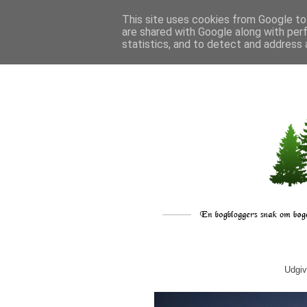
This site uses cookies from Google to 
are shared with Google along with per
statistics, and to detect and address 
Udgiv