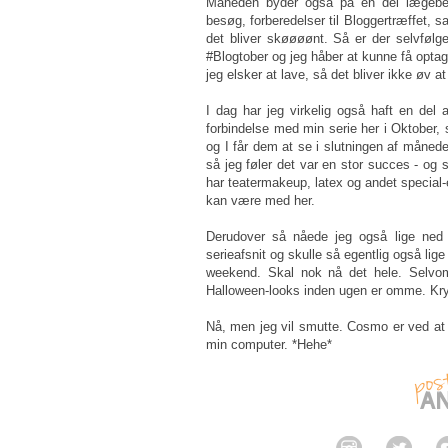
Måneden byder også på en del lægebe
besøg, forberedelser til Bloggertræffet, 
det bliver skøøøønt. Så er der selvfølge
#Blogtober og jeg håber at kunne få optage
jeg elsker at lave, så det bliver ikke øv at
I dag har jeg virkelig også haft en del a
forbindelse med min serie her i Oktober, 
og I får dem at se i slutningen af måned
så jeg føler det var en stor succes - og
har teatermakeup, latex og andet special-e
kan være med her.
Derudover så nåede jeg også lige ned f
serieafsnit og skulle så egentlig også lig
weekend. Skal nok nå det hele. Selvom 
Halloween-looks inden ugen er omme. Kryds
Nå, men jeg vil smutte. Cosmo er ved at 
min computer. *Hehe*