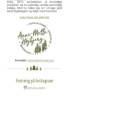
looks, DIYs, anmeldelser af forskellige
produkter og en ordentlig røvfuld personlige
indlæg. Men nu håber jeg at I vil tage godt
imod bogbloggen og følge med fremover.
Læs mere om mig her
Kontakt:
gizzerdk@gmail.com
Find mig på Instagram
@GiZmoAMH