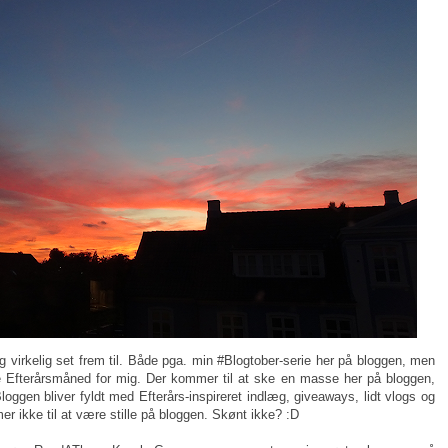
g virkelig set frem til. Både pga. min #Blogtober-serie her på bloggen, men
ve Efterårsmåned for mig. Der kommer til at ske en masse her på bloggen,
ggen bliver fyldt med Efterårs-inspireret indlæg, giveaways, lidt vlogs og
r ikke til at være stille på bloggen. Skønt ikke? :D