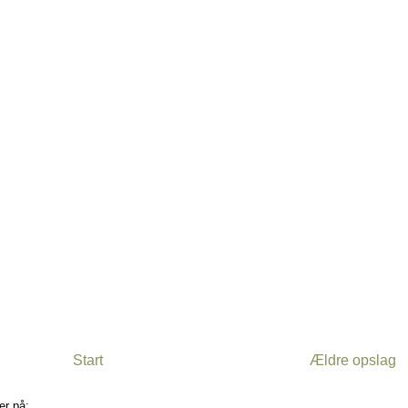
Start
Ældre opslag
er på:
Kommentarer til indlægget (Atom)