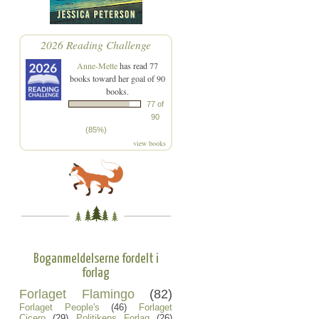
2026 Reading Challenge
Anne-Mette
has read 77
books toward her goal of 90
books.
77 of
90
(85%)
view books
Boganmeldelserne fordelt i
forlag
Forlaget Flamingo
(82)
Forlaget People's
(46)
Forlaget
Cicero
(29)
Politikens Forlag
(26)