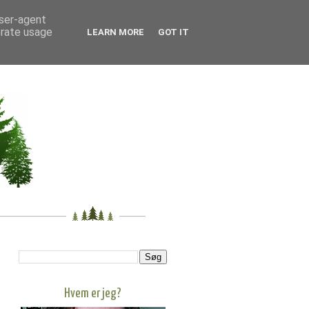
user-agent
erate usage
LEARN MORE
GOT IT
Hvem er jeg?