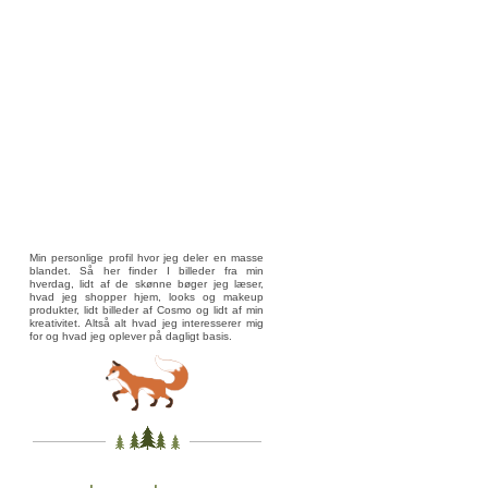
Min personlige profil hvor jeg deler en masse
blandet. Så her finder I billeder fra min
hverdag, lidt af de skønne bøger jeg læser,
hvad jeg shopper hjem, looks og makeup
produkter, lidt billeder af Cosmo og lidt af min
kreativitet. Altså alt hvad jeg interesserer mig
for og hvad jeg oplever på dagligt basis.