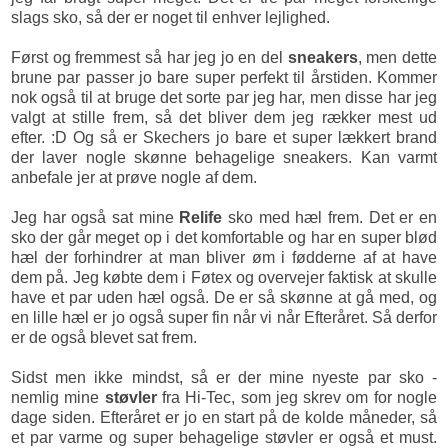
slags sko, så der er noget til enhver lejlighed.
Først og fremmest så har jeg jo en del
sneakers
, men dette
brune par passer jo bare super perfekt til årstiden. Kommer
nok også til at bruge det sorte par jeg har, men disse har jeg
valgt at stille frem, så det bliver dem jeg rækker mest ud
efter. :D Og så er Skechers jo bare et super lækkert brand
der laver nogle skønne behagelige sneakers. Kan varmt
anbefale jer at prøve nogle af dem.
Jeg har også sat mine
Relife
sko med hæl frem. Det er en
sko der går meget op i det komfortable og har en super blød
hæl der forhindrer at man bliver øm i fødderne af at have
dem på. Jeg købte dem i Føtex og overvejer faktisk at skulle
have et par uden hæl også. De er så skønne at gå med, og
en lille hæl er jo også super fin når vi når Efteråret. Så derfor
er de også blevet sat frem.
Sidst men ikke mindst, så er der mine nyeste par sko -
nemlig mine
støvler
fra Hi-Tec, som jeg skrev om for nogle
dage siden. Efteråret er jo en start på de kolde måneder, så
et par varme og super behagelige støvler er også et must.