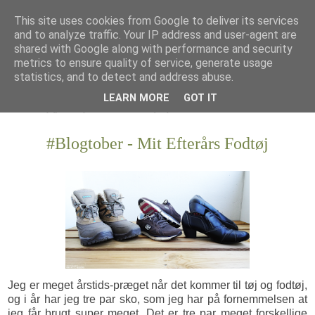
This site uses cookies from Google to deliver its services
and to analyze traffic. Your IP address and user-agent are
shared with Google along with performance and security
metrics to ensure quality of service, generate usage
statistics, and to detect and address abuse.
LEARN MORE
GOT IT
#Blogtober - Mit Efterårs Fodtøj
Jeg er meget årstids-præget når det kommer til tøj og fodtøj,
og i år har jeg tre par sko, som jeg har på fornemmelsen at
jeg får brugt super meget. Det er tre par meget forskellige