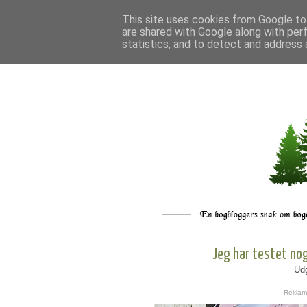
This site uses cookies from Google to 
are shared with Google along with per
statistics, and to detect and address 
Jeg har testet nog
Udg
Reklam