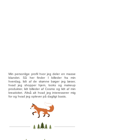
Min personlige profil hvor jeg deler en masse
blandet. Så her finder I billeder fra min
hverdag, lidt af de skønne bøger jeg læser,
hvad jeg shopper hjem, looks og makeup
produkter, lidt billeder af Cosmo og lidt af min
kreativitet. Altså alt hvad jeg interesserer mig
for og hvad jeg oplever på dagligt basis.