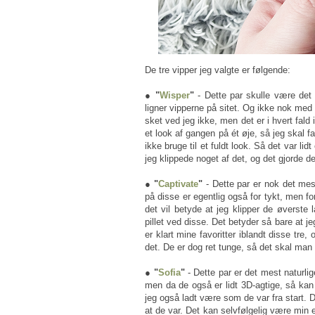
De tre vipper jeg valgte er følgende:
● "
Wisper
"
- Dette par skulle være det
ligner vipperne på sitet. Og ikke nok med 
sket ved jeg ikke, men det er i hvert fald
et look af gangen på ét øje, så jeg skal 
ikke bruge til et fuldt look. Så det var lid
jeg klippede noget af det, og det gjorde d
● "
Captivate
"
- Dette par er nok det mest
på disse er egentlig også for tykt, men fo
det vil betyde at jeg klipper de øverste 
pillet ved disse. Det betyder så bare at 
er klart mine favoritter iblandt disse tre
det. De er dog ret tunge, så det skal man l
● "
Sofia
"
- Dette par er det mest naturlig
men da de også er lidt 3D-agtige, så kan 
jeg også ladt være som de var fra start. D
at de var. Det kan selvfølgelig være min 