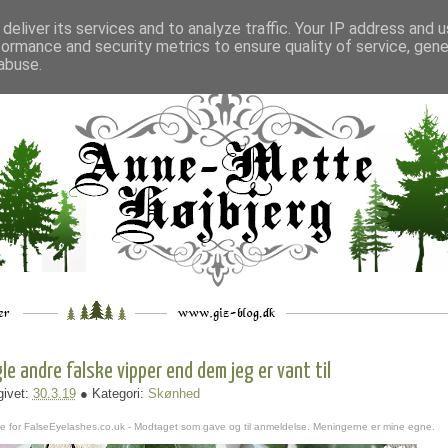
deliver its services and to analyze traffic. Your IP address and 
formance and security metrics to ensure quality of service, gen
___
_.
__
__
_
___
abuse.
le andre falske vipper end dem jeg er vant til
ivet:
30.3.19
● Kategori:
Skønhed
e for FalseEyelashes.co.uk - Modtaget som gave og til anmeldelse. Meningerne er mine egne.