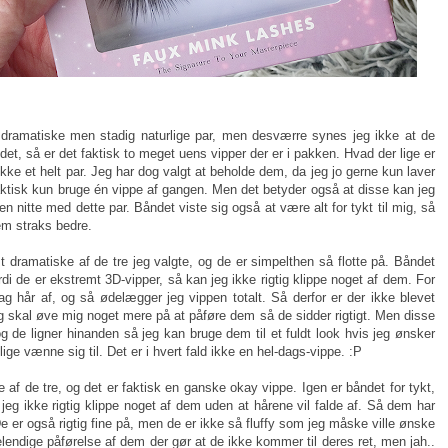
 dramatiske men stadig naturlige par, men desværre synes jeg ikke at de
det, så er det faktisk to meget uens vipper der er i pakken. Hvad der lige er
 ikke et helt par. Jeg har dog valgt at beholde dem, da jeg jo gerne kun laver
faktisk kun bruge én vippe af gangen. Men det betyder også at disse kan jeg
t en nitte med dette par. Båndet viste sig også at være alt for tykt til mig, så
em straks bedre.
 dramatiske af de tre jeg valgte, og de er simpelthen så flotte på. Båndet
rdi de er ekstremt 3D-vipper, så kan jeg ikke rigtig klippe noget af dem. For
lag hår af, og så ødelægger jeg vippen totalt. Så derfor er der ikke blevet
jeg skal øve mig noget mere på at påføre dem så de sidder rigtigt. Men disse
, og de ligner hinanden så jeg kan bruge dem til et fuldt look hvis jeg ønsker
ige vænne sig til. Det er i hvert fald ikke en hel-dags-vippe. :P
e af de tre, og det er faktisk en ganske okay vippe. Igen er båndet for tykt,
jeg ikke rigtig klippe noget af dem uden at hårene vil falde af. Så dem har
e er også rigtig fine på, men de er ikke så fluffy som jeg måske ville ønske
elendige påførelse af dem der gør at de ikke kommer til deres ret, men jah..