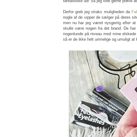
fantastiske ud! Så jeg ville gerne prøve 
Derfor greb jeg straks muligheden da
Fa
nogle af de vipper de sælger på deres sit
men nu har jeg været nysgerrig efter at
skulle være nogen fra det brand. De har e
nogenlunde på niveau med mine elskede D
så er de ikke helt urimelige og umuligt at