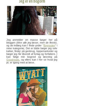
Jeg er en bogorm
Jeg anmelder en masse bøger her på
bloggen
(ikke alle jeg læser, men de fleste)
,
og de indlæg kan I finde under
"
Bogreolen
"
i
mine kategorier. Det er både bøger jeg selv
køber, finder på genbrug, loppemarkeder og
bøger jeg får tilsendt af forlag og forfattere. I
kan følge min bogreol og læsning på
Goodreads
, og ellers kan I her se hvad jeg
pt. er igang med at læse.