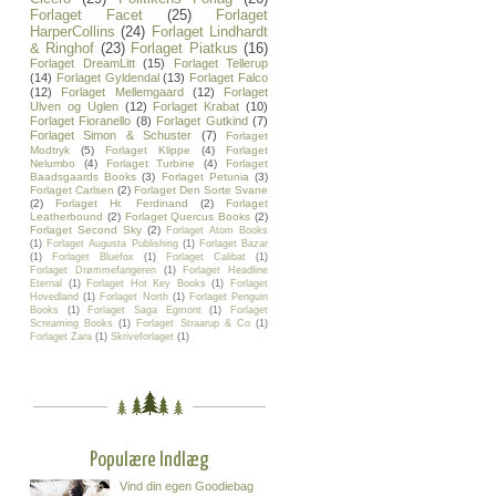
Forlaget Facet
(25)
Forlaget
HarperCollins
(24)
Forlaget Lindhardt
& Ringhof
(23)
Forlaget Piatkus
(16)
Forlaget DreamLitt
(15)
Forlaget Tellerup
(14)
Forlaget Gyldendal
(13)
Forlaget Falco
(12)
Forlaget Mellemgaard
(12)
Forlaget
Ulven og Uglen
(12)
Forlaget Krabat
(10)
Forlaget Fioranello
(8)
Forlaget Gutkind
(7)
Forlaget Simon & Schuster
(7)
Forlaget
Modtryk
(5)
Forlaget Klippe
(4)
Forlaget
Nelumbo
(4)
Forlaget Turbine
(4)
Forlaget
Baadsgaards Books
(3)
Forlaget Petunia
(3)
Forlaget Carlsen
(2)
Forlaget Den Sorte Svane
(2)
Forlaget Hr. Ferdinand
(2)
Forlaget
Leatherbound
(2)
Forlaget Quercus Books
(2)
Forlaget Second Sky
(2)
Forlaget Atom Books
(1)
Forlaget Augusta Publishing
(1)
Forlaget Bazar
(1)
Forlaget Bluefox
(1)
Forlaget Calibat
(1)
Forlaget Drømmefangeren
(1)
Forlaget Headline
Eternal
(1)
Forlaget Hot Key Books
(1)
Forlaget
Hovedland
(1)
Forlaget North
(1)
Forlaget Penguin
Books
(1)
Forlaget Saga Egmont
(1)
Forlaget
Screaming Books
(1)
Forlaget Straarup & Co
(1)
Forlaget Zara
(1)
Skriveforlaget
(1)
Populære Indlæg
Vind din egen Goodiebag