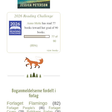
2026 Reading Challenge
Anne-Mette
has read 77
books toward her goal of 90
books.
77 of
90
(85%)
view books
Boganmeldelserne fordelt i
forlag
Forlaget Flamingo
(82)
Forlaget People's
(46)
Forlaget
Cicero
(29)
Politikens Forlag
(26)