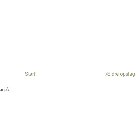
Start
Ældre opslag
er på:
Kommentarer til indlægget (Atom)