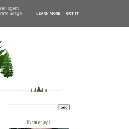
user-agent
erate usage
LEARN MORE
GOT IT
Hvem er jeg?