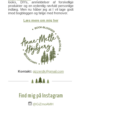
looks, DIYs, anmeldelser af forskellige
produkter og en ordentlig røvfuld personlige
indlæg. Men nu håber jeg at I vil tage godt
imod bogbloggen og følge med fremover.
Læs mere om mig her
Kontakt:
gizzerdk@gmail.com
Find mig på Instagram
@GiZmoAMH