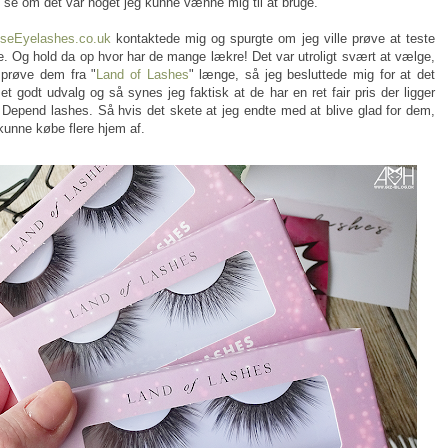
at se om det var noget jeg kunne vænne mig til at bruge.
lseEyelashes.co.uk
kontaktede mig og spurgte om jeg ville prøve at teste
e. Og hold da op hvor har de mange lækre! Det var utroligt svært at vælge,
 prøve dem fra "
Land of Lashes
" længe, så jeg besluttede mig for at det
t godt udvalg og så synes jeg faktisk at de har en ret fair pris der ligger
epend lashes. Så hvis det skete at jeg endte med at blive glad for dem,
 kunne købe flere hjem af.