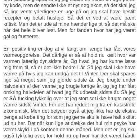
ny kode, men de sendte ikke et nyt nøglekort, så det skal jeg
så lige vente yderligere en uge på og jeg skal have bestilt
recepter og betalt husleje. Så det er ved at være pænt
kritisk. Men det er ude af mine hænder lige pt, så det må ske
når det hele bliver løst. Men for fanden hvor har jeg været
gal og frustreret.
En positiv ting er dog at vi langt om længe har fået vores
varmeopgørelse. Det dårlige er så at hold nu kæft hvor var
varmen latterlig dyr sidste år. Og hvad jeg har kunne læse
mig frem til, så er det ikke bedre i år. Så jeg skal ikke have
varme på hvis jeg kan undgå det til Vinter. Der skal spares
lige så meget som jeg gjorde sidste år. Jeg brugte under
halvdelen af den varme jeg brugte forrige år, og jeg har fået
omkring halvdelen af hvad jeg fik udbetalt sidste år. Så jeg
er
SÅ
fucking lykkelig over at jeg stort set ikke brugte noget
varme sidste Vinter. For det har reddet mig fra en katastrofe
økonomisk. Men det betyder også at jeg ikke har de ekstra
penge at købe ting for som jeg gerne skulle have haft skiftet
ud nu her. Det når kun lige at dække det hul min psyke har
været skyld i på kontoen denne måned. Men det er jeg sku
også lykkelig over, for hold nu op hvor har det været hårdt.