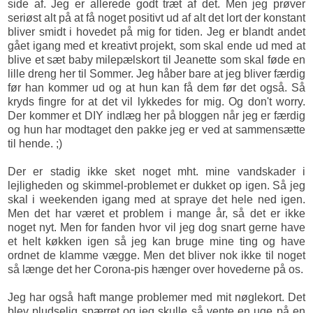
side af. Jeg er allerede godt træt af det. Men jeg prøver
seriøst alt på at få noget positivt ud af alt det lort der konstant
bliver smidt i hovedet på mig for tiden. Jeg er blandt andet
gået igang med et kreativt projekt, som skal ende ud med at
blive et sæt baby milepælskort til Jeanette som skal føde en
lille dreng her til Sommer. Jeg håber bare at jeg bliver færdig
før han kommer ud og at hun kan få dem før det også. Så
kryds fingre for at det vil lykkedes for mig. Og don't worry.
Der kommer et DIY indlæg her på bloggen når jeg er færdig
og hun har modtaget den pakke jeg er ved at sammensætte
til hende. ;)
Der er stadig ikke sket noget mht. mine vandskader i
lejligheden og skimmel-problemet er dukket op igen. Så jeg
skal i weekenden igang med at spraye det hele ned igen.
Men det har været et problem i mange år, så det er ikke
noget nyt. Men for fanden hvor vil jeg dog snart gerne have
et helt køkken igen så jeg kan bruge mine ting og have
ordnet de klamme vægge. Men det bliver nok ikke til noget
så længe det her Corona-pis hænger over hovederne på os.
Jeg har også haft mange problemer med mit nøglekort. Det
blev pludselig spærret og jeg skulle så vente en uge på en