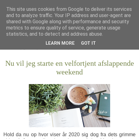
This site uses cookies from Google to deliver its services
and to analyze traffic. Your IP address and user-agent are
shared with Google along with performance and security
metrics to ensure quality of service, generate usage
statistics, and to detect and address abuse.
LEARN MORE
GOT IT
Nu vil jeg starte en velfortjent afslappende
weekend
Hold da nu op hvor viser år 2020 sig dog fra dets grimme