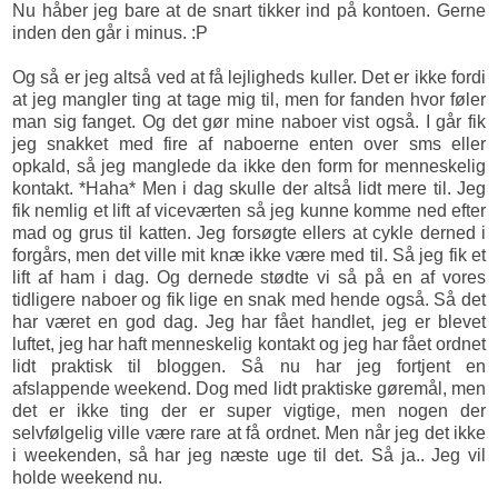
Nu håber jeg bare at de snart tikker ind på kontoen. Gerne
inden den går i minus. :P
Og så er jeg altså ved at få lejligheds kuller. Det er ikke fordi
at jeg mangler ting at tage mig til, men for fanden hvor føler
man sig fanget. Og det gør mine naboer vist også. I går fik
jeg snakket med fire af naboerne enten over sms eller
opkald, så jeg manglede da ikke den form for menneskelig
kontakt. *Haha* Men i dag skulle der altså lidt mere til. Jeg
fik nemlig et lift af viceværten så jeg kunne komme ned efter
mad og grus til katten. Jeg forsøgte ellers at cykle derned i
forgårs, men det ville mit knæ ikke være med til. Så jeg fik et
lift af ham i dag. Og dernede stødte vi så på en af vores
tidligere naboer og fik lige en snak med hende også. Så det
har været en god dag. Jeg har fået handlet, jeg er blevet
luftet, jeg har haft menneskelig kontakt og jeg har fået ordnet
lidt praktisk til bloggen. Så nu har jeg fortjent en
afslappende weekend. Dog med lidt praktiske gøremål, men
det er ikke ting der er super vigtige, men nogen der
selvfølgelig ville være rare at få ordnet. Men når jeg det ikke
i weekenden, så har jeg næste uge til det. Så ja.. Jeg vil
holde weekend nu.