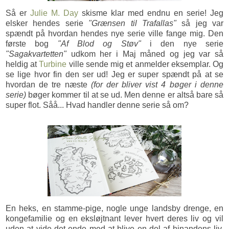
Så er
Julie M. Day
skisme klar med endnu en serie! Jeg
elsker hendes serie
"Grænsen til Trafallas"
så jeg var
spændt på hvordan hendes nye serie ville fange mig. Den
første bog
"Af Blod og Støv"
i den nye serie
"Sagakvartetten"
udkom her i Maj måned og jeg var så
heldig at
Turbine
ville sende mig et anmelder eksemplar. Og
se lige hvor fin den ser ud! Jeg er super spændt på at se
hvordan de tre næste
(for der bliver vist 4 bøger i denne
serie)
bøger kommer til at se ud. Men denne er altså bare så
super flot. Såå... Hvad handler denne serie så om?
En heks, en stamme-pige, nogle unge landsby drenge, en
kongefamilie og en eksløjtnant lever hvert deres liv og vil
uden at vide det ende med at blive en del af hinandens liv.