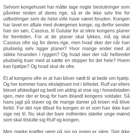
Selvom kongehuset har måtte tage nogle beslutninger som
påvirker resten af deres rige, så er de ikke selv frie for
udfordringer som de helst ville have været foruden. Kongen
har lavet en aftale med dværgenes konge, og derfor sender
han sin søn, Cassius, til Gulutar for at sikre kongens planer
for fremtiden. For at de planer skal lykkes, må og skal
Cassius ofre sig for deres rige, men hvad sker der når han
pludselig selv ligger planer? Hvor mange ender med at
stikke hinanden i ryggen? Og hvad sker der når helbredet
pludselig truer med at sætte en stopper for det hele? Hvem
kan hjælpe? Og hvad skal de ofre.
Et af kongens ofre er at han bliver nødt til at bede om hjælp.
Og her kommer hans eksløjtnant ind i billedet. Rulf var ellers
blevet afskediget og bedt om aldrig at vise sig i hovedstaden
igen, men der er brug for ham iblandt kongens soldater. Så
hans jagt på slaver og de mange damer på kroen må blive
fortid. For det nye tilbud fra kongen er et som han ikke kan
sige nej til. Nu skal der bare indhentes stærke unge mænd
som skal tilslutte sig Rulf og kongen.
Men mørke kræfter rører på sig og ingen er sikre. Slet ikke