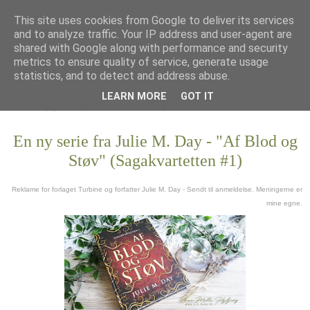
This site uses cookies from Google to deliver its services
and to analyze traffic. Your IP address and user-agent are
shared with Google along with performance and security
metrics to ensure quality of service, generate usage
statistics, and to detect and address abuse.
LEARN MORE
GOT IT
En ny serie fra Julie M. Day - "Af Blod og
Støv" (Sagakvartetten #1)
Reklame for forlaget Turbine og forfatter Julie M. Day - Sendt til anmeldelse. Meningerne er
mine egne.