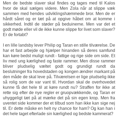
Men de bedste slaver skal findes og tages med til Kalos
hvor de skal sælges videre. Men Zola når at slippe væk
sammen med hendes udviklingshæmmede bror. Men de er
hårdt såret og er tæt på at opgive håbet om at komme i
sikkerhed. Indtil de støder på beduinerne. Men var det et
godt møde eller vil de ikke kunne slippe for livet som slaver?
Er de fortabt?
I en lille landsby lever Philip og Taran en stille tilværelse. De
har et fast arbejde og hjælper hinanden så deres samfund
kan køre bedst muligt rundt - fattige og rige side om side. Et
liv med ung kærlighed og faste rammer. Men disse rammer
bliver pludselig væltet godt og grundigt rundt da
beslutninger fra hovedstaden og kongen ændrer markant på
den måde de skal leve på. Tilværelsen er lige pludselig ikke
så rolig som de var vant til. Hvordan skal de overhovedet
kunne få det hele til at køre rundt nu? Straffen for ikke at
rette sig efter de nye regler er gruopvækkende, og Taran er
uhyggeligt tæt på at mærke det på sin egen krop. Men fra
uventet side kommer der et tilbud som han ikke kan sige nej
til. Er dette måske en helt ny chance for ham? Og kan han i
det hele taget efterlade sin kærlighed og bedste kammerat?