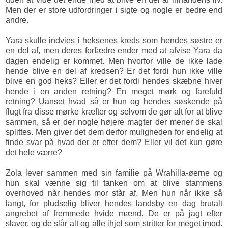
Men der er store udfordringer i sigte og nogle er bedre end
andre.
Yara skulle indvies i heksenes kreds som hendes søstre er
en del af, men deres forfædre ender med at afvise Yara da
dagen endelig er kommet. Men hvorfor ville de ikke lade
hende blive en del af kredsen? Er det fordi hun ikke ville
blive en god heks? Eller er det fordi hendes skæbne hiver
hende i en anden retning? En meget mørk og farefuld
retning? Uanset hvad så er hun og hendes søskende på
flugt fra disse mørke kræfter og selvom de gør alt for at blive
sammen, så er der nogle højere magter der mener de skal
splittes. Men giver det dem derfor muligheden for endelig at
finde svar på hvad der er efter dem? Eller vil det kun gøre
det hele værre?
Zola lever sammen med sin familie på Wrahilla-øerne og
hun skal vænne sig til tanken om at blive stammens
overhoved når hendes mor står af. Men hun når ikke så
langt, for pludselig bliver hendes landsby en dag brutalt
angrebet af fremmede hvide mænd. De er på jagt efter
slaver, og de slår alt og alle ihjel som stritter for meget imod.