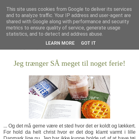
This site uses cookies from Google to deliver its services
and to analyze traffic. Your IP address and user-agent are
shared with Google along with performance and security
metrics to ensure quality of service, generate usage
statistics, and to detect and address abuse.
LEARN MORE
GOT IT
Jeg trænger SÅ meget til noget ferie!
... Og det må gerne være et sted hvor det er koldt og lækkert.
For hold da helt christ hvor er det dog klamt varmt i lille
Danmark lige nu. Jeg har ikke kunne holde ud af at have tøj