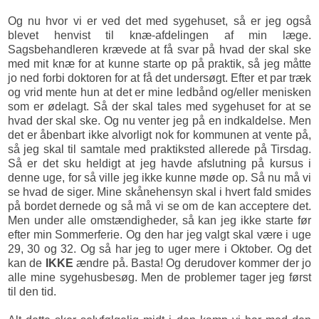
Og nu hvor vi er ved det med sygehuset, så er jeg også
blevet henvist til knæ-afdelingen af min læge.
Sagsbehandleren krævede at få svar på hvad der skal ske
med mit knæ for at kunne starte op på praktik, så jeg måtte
jo ned forbi doktoren for at få det undersøgt. Efter et par træk
og vrid mente hun at det er mine ledbånd og/eller menisken
som er ødelagt. Så der skal tales med sygehuset for at se
hvad der skal ske. Og nu venter jeg på en indkaldelse. Men
det er åbenbart ikke alvorligt nok for kommunen at vente på,
så jeg skal til samtale med praktiksted allerede på Tirsdag.
Så er det sku heldigt at jeg havde afslutning på kursus i
denne uge, for så ville jeg ikke kunne møde op. Så nu må vi
se hvad de siger. Mine skånehensyn skal i hvert fald smides
på bordet dernede og så må vi se om de kan acceptere det.
Men under alle omstændigheder, så kan jeg ikke starte før
efter min Sommerferie. Og den har jeg valgt skal være i uge
29, 30 og 32. Og så har jeg to uger mere i Oktober. Og det
kan de
IKKE
ændre på. Basta! Og derudover kommer der jo
alle mine sygehusbesøg. Men de problemer tager jeg først
til den tid.