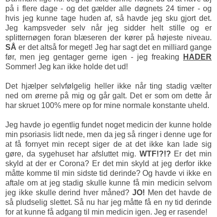
på i flere dage - og det gælder alle døgnets 24 timer - og
hvis jeg kunne tage huden af, så havde jeg sku gjort det.
Jeg kampsveder selv når jeg sidder helt stille og er
splitternøgen foran blæseren der kører på højeste niveau.
SÅ
er det altså for meget! Jeg har sagt det en milliard gange
før, men jeg gentager gerne igen - jeg freaking
HADER
Sommer! Jeg kan ikke holde det ud!
Det hjælper selvfølgelig heller ikke når ting stadig vælter
ned om ørerne på mig og går galt. Det er som om dette år
har skruet 100% mere op for mine normale konstante uheld.
Jeg havde jo egentlig fundet noget medicin der kunne holde
min psoriasis lidt nede, men da jeg så ringer i denne uge for
at få fornyet min recept siger de at det ikke kan lade sig
gøre, da sygehuset har afsluttet mig.
WTF!?!?
Er det min
skyld at der er Corona? Er det min skyld at jeg derfor ikke
måtte komme til min sidste tid derinde? Og havde vi ikke en
aftale om at jeg stadig skulle kunne få min medicin selvom
jeg ikke skulle derind hver måned?
JO!
Men det havde de
så pludselig slettet. Så nu har jeg måtte få en ny tid derinde
for at kunne få adgang til min medicin igen. Jeg er rasende!