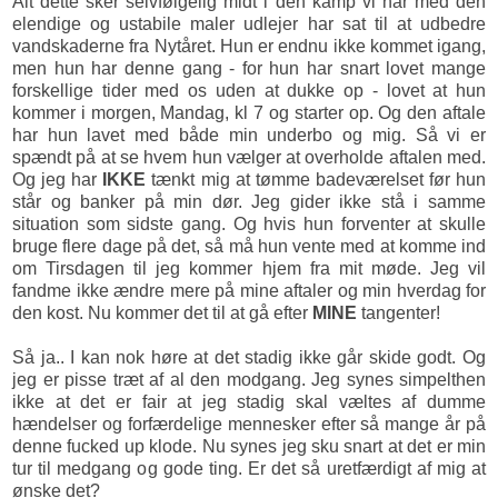
Alt dette sker selvfølgelig midt i den kamp vi har med den
elendige og ustabile maler udlejer har sat til at udbedre
vandskaderne fra Nytåret. Hun er endnu ikke kommet igang,
men hun har denne gang - for hun har snart lovet mange
forskellige tider med os uden at dukke op - lovet at hun
kommer i morgen, Mandag, kl 7 og starter op. Og den aftale
har hun lavet med både min underbo og mig. Så vi er
spændt på at se hvem hun vælger at overholde aftalen med.
Og jeg har
IKKE
tænkt mig at tømme badeværelset før hun
står og banker på min dør. Jeg gider ikke stå i samme
situation som sidste gang. Og hvis hun forventer at skulle
bruge flere dage på det, så må hun vente med at komme ind
om Tirsdagen til jeg kommer hjem fra mit møde. Jeg vil
fandme ikke ændre mere på mine aftaler og min hverdag for
den kost. Nu kommer det til at gå efter
MINE
tangenter!
Så ja.. I kan nok høre at det stadig ikke går skide godt. Og
jeg er pisse træt af al den modgang. Jeg synes simpelthen
ikke at det er fair at jeg stadig skal væltes af dumme
hændelser og forfærdelige mennesker efter så mange år på
denne fucked up klode. Nu synes jeg sku snart at det er min
tur til medgang og gode ting. Er det så uretfærdigt af mig at
ønske det?