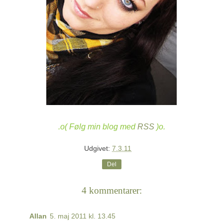
.o( Følg min blog med
RSS
)o.
Udgivet:
7.3.11
Del
4 kommentarer:
Allan
5. maj 2011 kl. 13.45