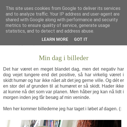
This site uses cookies from Google to deliver its services
and to analyze traffic. Your IP address and user-agent are
shared with Google along with performance and security
metrics to ensure quality of service, generate usage
statistics, and to detect and address abuse.
LEARN MORE
GOT IT
Min dag i billeder
Det har været en meget blandet dag, men det negativ har
dog vejet tungere end det positive, så har virkelig været i
skidt humør og har ikke nået alt det jeg gerne ville. Og dét er
en stor del af grunden til at humøret er så skidt. Hader ikke
at kunne nå det som var planen. Men håber jeg kan nå lidt i
morgen inden jeg får besøg af min veninde.
Men her kommer billederne jeg har taget i løbet af dagen. (: