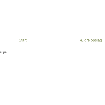
Start
Ældre opslag
er på:
Kommentarer til indlægget (Atom)