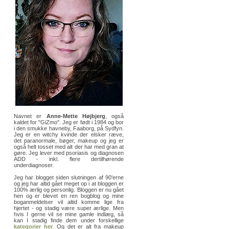
Navnet er
Anne-Mette Højbjerg
, også
kaldet for "GiZmo". Jeg er født i 1984 og bor
i den smukke havneby, Faaborg, på Sydfyn.
Jeg er en witchy kvinde der elsker ræve,
det paranormale, bøger, makeup og jeg er
også helt tosset med alt der har med gran at
gøre. Jeg lever med psoriasis og diagnosen
ADD - inkl. flere dertilhørende
underdiagnoser.
Jeg har blogget siden slutningen af 90'erne
og jeg har altid gået meget op i at bloggen er
100% ærlig og personlig. Bloggen er nu gået
hen og er blevet en ren bogblog og mine
boganmeldelser vil altid komme lige fra
hjertet - og stadig være super ærlige. Men
hvis I gerne vil se mine gamle indlæg, så
kan I stadig finde dem under forskellige
kategorier her
. Og det er alt fra makeup