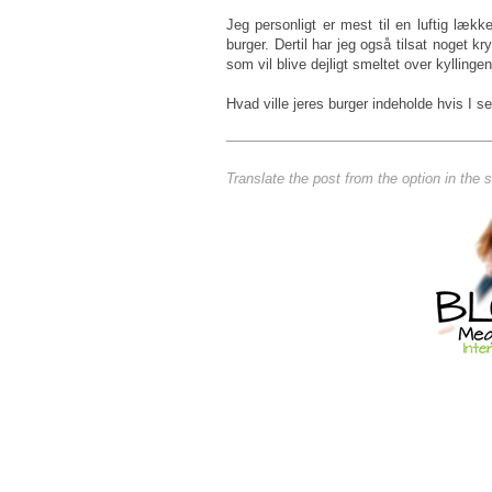
Jeg personligt er mest til en luftig lækk
burger. Dertil har jeg også tilsat noget k
som vil blive dejligt smeltet over kyllinge
Hvad ville jeres burger indeholde hvis I 
Translate the post from the option in the