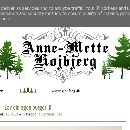
deliver its services and to analyze traffic. Your IP address and 
formance and security metrics to ensure quality of service, gen
___
_.
__
__
_
___
abuse.
Lav din egen burger :D
et:
16.8.13
● Kategori:
Hverdagslivet