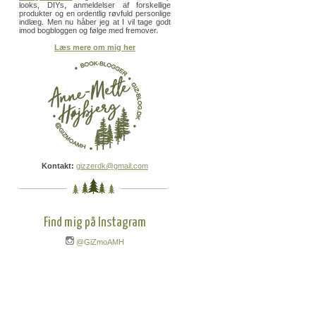
looks, DIYs, anmeldelser af forskellige
produkter og en ordentlig røvfuld personlige
indlæg. Men nu håber jeg at I vil tage godt
imod bogbloggen og følge med fremover.
Læs mere om mig her
Kontakt:
gizzerdk@gmail.com
Find mig på Instagram
@GiZmoAMH