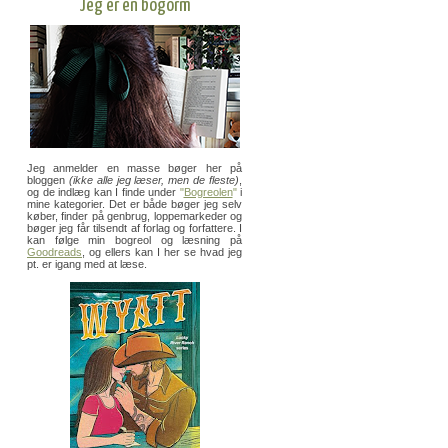
Jeg er en bogorm
Jeg anmelder en masse bøger her på
bloggen
(ikke alle jeg læser, men de fleste)
,
og de indlæg kan I finde under
"
Bogreolen
"
i
mine kategorier. Det er både bøger jeg selv
køber, finder på genbrug, loppemarkeder og
bøger jeg får tilsendt af forlag og forfattere. I
kan følge min bogreol og læsning på
Goodreads
, og ellers kan I her se hvad jeg
pt. er igang med at læse.