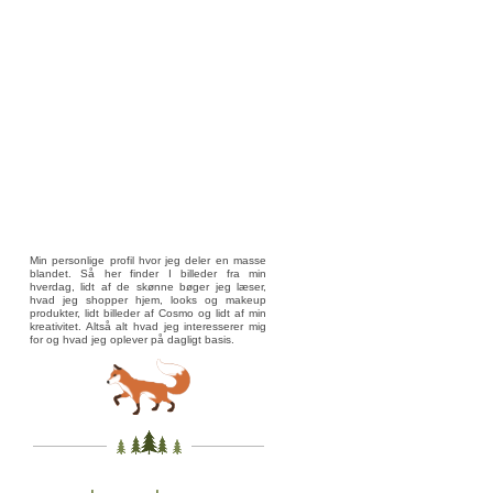
Min personlige profil hvor jeg deler en masse
blandet. Så her finder I billeder fra min
hverdag, lidt af de skønne bøger jeg læser,
hvad jeg shopper hjem, looks og makeup
produkter, lidt billeder af Cosmo og lidt af min
kreativitet. Altså alt hvad jeg interesserer mig
for og hvad jeg oplever på dagligt basis.