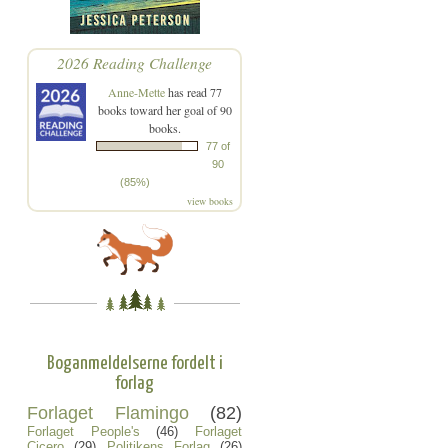
2026 Reading Challenge
Anne-Mette
has read 77
books toward her goal of 90
books.
77 of
90
(85%)
view books
Boganmeldelserne fordelt i
forlag
Forlaget Flamingo
(82)
Forlaget People's
(46)
Forlaget
Cicero
(29)
Politikens Forlag
(26)