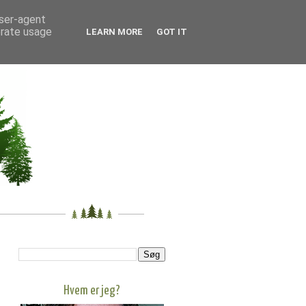
user-agent
erate usage
LEARN MORE
GOT IT
Hvem er jeg?