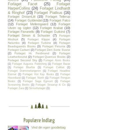
Forlaget Facet
(25)
Forlaget
HarperCollins
(24)
Forlaget Lindhardt
& Ringhof
(23)
Forlaget Piatkus
(16)
Forlaget DreamLitt
(15)
Forlaget Tellerup
(14)
Forlaget Gyldendal
(13)
Forlaget Falco
(12)
Forlaget Mellemgaard
(12)
Forlaget
Ulven og Uglen
(12)
Forlaget Krabat
(10)
Forlaget Fioranello
(8)
Forlaget Gutkind
(7)
Forlaget Simon & Schuster
(7)
Forlaget
Modtryk
(5)
Forlaget Klippe
(4)
Forlaget
Nelumbo
(4)
Forlaget Turbine
(4)
Forlaget
Baadsgaards Books
(3)
Forlaget Petunia
(3)
Forlaget Carlsen
(2)
Forlaget Den Sorte Svane
(2)
Forlaget Hr. Ferdinand
(2)
Forlaget
Leatherbound
(2)
Forlaget Quercus Books
(2)
Forlaget Second Sky
(2)
Forlaget Atom Books
(1)
Forlaget Augusta Publishing
(1)
Forlaget Bazar
(1)
Forlaget Bluefox
(1)
Forlaget Calibat
(1)
Forlaget Drømmefangeren
(1)
Forlaget Headline
Eternal
(1)
Forlaget Hot Key Books
(1)
Forlaget
Hovedland
(1)
Forlaget North
(1)
Forlaget Penguin
Books
(1)
Forlaget Saga Egmont
(1)
Forlaget
Screaming Books
(1)
Forlaget Straarup & Co
(1)
Forlaget Zara
(1)
Skriveforlaget
(1)
Populære Indlæg
Vind din egen goodiebag