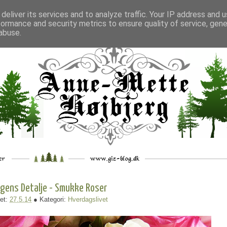
deliver its services and to analyze traffic. Your IP address and 
formance and security metrics to ensure quality of service, gen
___
_.
__
__
_
___
abuse.
gens Detalje - Smukke Roser
et:
27.5.14
● Kategori:
Hverdagslivet