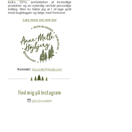
looks, DIYs, anmeldelser af forskellige
produkter og en ordentlig røvfuld personlige
indlæg. Men nu håber jeg at I vil tage godt
imod bogbloggen og følge med fremover.
Læs mere om mig her
Kontakt:
gizzerdk@gmail.com
Find mig på Instagram
@GiZmoAMH