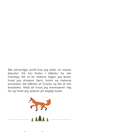
Min personlige profil hvor jeg deler en masse
blandet. Så her finder I billeder fra min
hverdag, lidt af de skønne bøger jeg læser,
hvad jeg shopper hjem, looks og makeup
produkter, lidt billeder af Cosmo og lidt af min
kreativitet. Altså alt hvad jeg interesserer mig
for og hvad jeg oplever på dagligt basis.