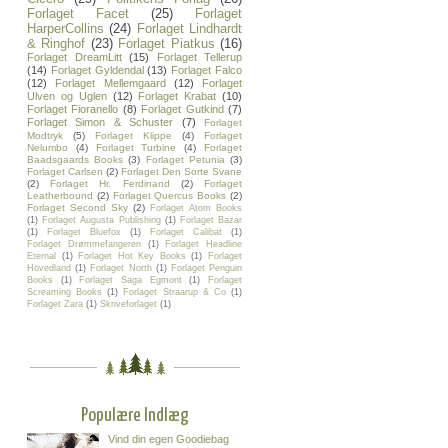
Forlaget Facet
(25)
Forlaget
HarperCollins
(24)
Forlaget Lindhardt
& Ringhof
(23)
Forlaget Piatkus
(16)
Forlaget DreamLitt
(15)
Forlaget Tellerup
(14)
Forlaget Gyldendal
(13)
Forlaget Falco
(12)
Forlaget Mellemgaard
(12)
Forlaget
Ulven og Uglen
(12)
Forlaget Krabat
(10)
Forlaget Fioranello
(8)
Forlaget Gutkind
(7)
Forlaget Simon & Schuster
(7)
Forlaget
Modtryk
(5)
Forlaget Klippe
(4)
Forlaget
Nelumbo
(4)
Forlaget Turbine
(4)
Forlaget
Baadsgaards Books
(3)
Forlaget Petunia
(3)
Forlaget Carlsen
(2)
Forlaget Den Sorte Svane
(2)
Forlaget Hr. Ferdinand
(2)
Forlaget
Leatherbound
(2)
Forlaget Quercus Books
(2)
Forlaget Second Sky
(2)
Forlaget Atom Books
(1)
Forlaget Augusta Publishing
(1)
Forlaget Bazar
(1)
Forlaget Bluefox
(1)
Forlaget Calibat
(1)
Forlaget Drømmefangeren
(1)
Forlaget Headline
Eternal
(1)
Forlaget Hot Key Books
(1)
Forlaget
Hovedland
(1)
Forlaget North
(1)
Forlaget Penguin
Books
(1)
Forlaget Saga Egmont
(1)
Forlaget
Screaming Books
(1)
Forlaget Straarup & Co
(1)
Forlaget Zara
(1)
Skriveforlaget
(1)
Populære Indlæg
Vind din egen Goodiebag