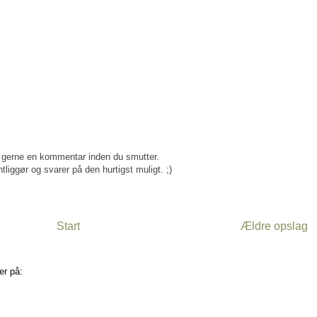
gerne en kommentar inden du smutter.
tliggør og svarer på den hurtigst muligt. ;)
Start
Ældre opslag
er på:
Kommentarer til indlægget (Atom)