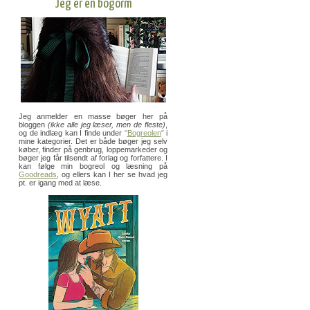
Jeg er en bogorm
Jeg anmelder en masse bøger her på
bloggen
(ikke alle jeg læser, men de fleste)
,
og de indlæg kan I finde under
"
Bogreolen
"
i
mine kategorier. Det er både bøger jeg selv
køber, finder på genbrug, loppemarkeder og
bøger jeg får tilsendt af forlag og forfattere. I
kan følge min bogreol og læsning på
Goodreads
, og ellers kan I her se hvad jeg
pt. er igang med at læse.