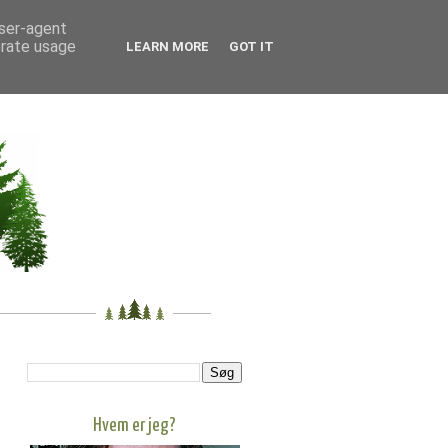
user-agent
erate usage
LEARN MORE
GOT IT
Hvem er jeg?