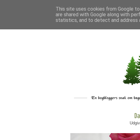
This site uses cookies from Google to 
are shared with Google along with per
statistics, and to detect and address 
Da
Udgiv