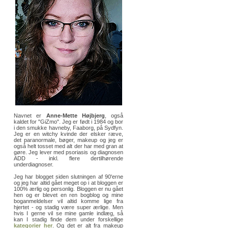
Navnet er
Anne-Mette Højbjerg
, også
kaldet for "GiZmo". Jeg er født i 1984 og bor
i den smukke havneby, Faaborg, på Sydfyn.
Jeg er en witchy kvinde der elsker ræve,
det paranormale, bøger, makeup og jeg er
også helt tosset med alt der har med gran at
gøre. Jeg lever med psoriasis og diagnosen
ADD - inkl. flere dertilhørende
underdiagnoser.
Jeg har blogget siden slutningen af 90'erne
og jeg har altid gået meget op i at bloggen er
100% ærlig og personlig. Bloggen er nu gået
hen og er blevet en ren bogblog og mine
boganmeldelser vil altid komme lige fra
hjertet - og stadig være super ærlige. Men
hvis I gerne vil se mine gamle indlæg, så
kan I stadig finde dem under forskellige
kategorier her
. Og det er alt fra makeup