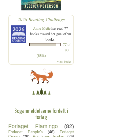
2026 Reading Challenge
Anne-Mette
has read 77
books toward her goal of 90
books.
77 of
90
(85%)
view books
Boganmeldelserne fordelt i
forlag
Forlaget Flamingo
(82)
Forlaget People's
(46)
Forlaget
Cicero
(29)
Politikens Forlag
(26)