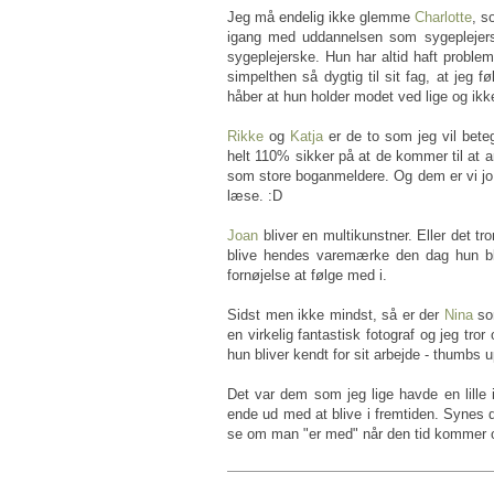
Jeg må endelig ikke glemme
Charlotte
, s
igang med uddannelsen som sygeplejers
sygeplejerske. Hun har altid haft proble
simpelthen så dygtig til sit fag, at jeg f
håber at hun holder modet ved lige og ikke
Rikke
og
Katja
er de to som jeg vil bete
helt 110% sikker på at de kommer til at 
som store boganmeldere. Og dem er vi jo gl
læse. :D
Joan
bliver en multikunstner. Eller det tr
blive hendes varemærke den dag hun bliv
fornøjelse at følge med i.
Sidst men ikke mindst, så er der
Nina
som
en virkelig fantastisk fotograf og jeg tro
hun bliver kendt for sit arbejde - thumbs u
Det var dem som jeg lige havde en lill
ende ud med at blive i fremtiden. Synes de
se om man "er med" når den tid kommer o