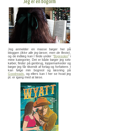
Jeg er en bogorm
Jeg anmelder en masse bøger her på
bloggen
(ikke alle jeg læser, men de fleste)
,
og de indlæg kan I finde under
"
Bogreolen
"
i
mine kategorier. Det er både bøger jeg selv
køber, finder på genbrug, loppemarkeder og
bøger jeg får tilsendt af forlag og forfattere. I
kan følge min bogreol og læsning på
Goodreads
, og ellers kan I her se hvad jeg
pt. er igang med at læse.