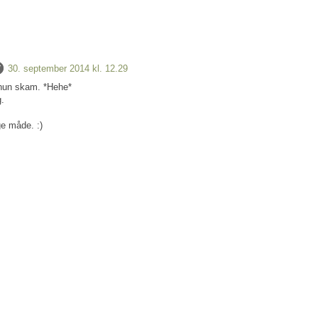
30. september 2014 kl. 12.29
 hun skam. *Hehe*
g.
e måde. :)