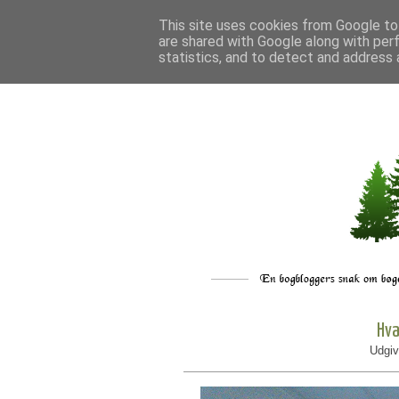
This site uses cookies from Google to 
are shared with Google along with per
statistics, and to detect and address 
Hva
Udgiv