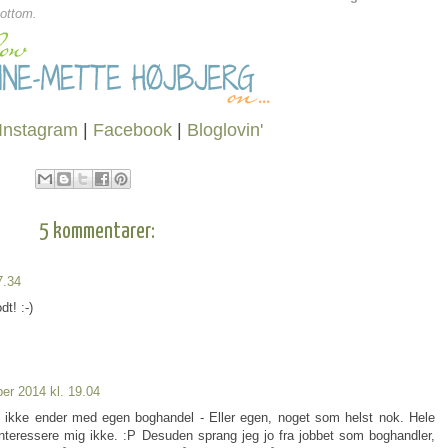
bottom.
Instagram
|
Facebook
|
Bloglovin'
5 kommentarer:
7.34
dt! :-)
er 2014 kl. 19.04
eg ikke ender med egen boghandel - Eller egen, noget som helst nok. Hele
nteressere mig ikke. :P Desuden sprang jeg jo fra jobbet som boghandler,