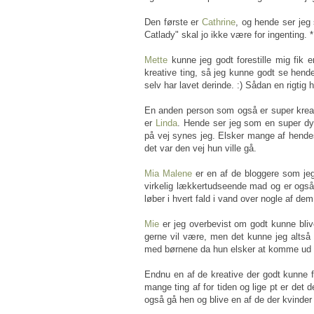
Den første er
Cathrine
, og hende ser je
Catlady" skal jo ikke være for ingenting
Mette
kunne jeg godt forestille mig fik 
kreative ting, så jeg kunne godt se hende
selv har lavet derinde. :) Sådan en rigtig h
En anden person som også er super kreat
er
Linda
. Hende ser jeg som en super dy
på vej synes jeg. Elsker mange af hendes
det var den vej hun ville gå.
Mia Malene
er en af de bloggere som jeg
virkelig lækkertudseende mad og er også 
løber i hvert fald i vand over nogle af de
Mie
er jeg overbevist om godt kunne bliv
gerne vil være, men det kunne jeg altså g
med børnene da hun elsker at komme ud o
Endnu en af de kreative der godt kunne 
mange ting af for tiden og lige pt er det
også gå hen og blive en af de der kvinder 