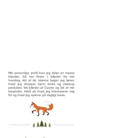
Min personlige profil hvor jeg deler en masse
blandet. Så her finder I billeder fra min
hverdag, lidt af de skønne bøger jeg læser,
hvad jeg shopper hjem, looks og makeup
produkter, lidt billeder af Cosmo og lidt af min
kreativitet. Altså alt hvad jeg interesserer mig
for og hvad jeg oplever på dagligt basis.