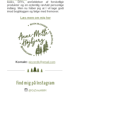
looks, DIYs, anmeldelser af forskellige
produkter og en ordentlig røvfuld personlige
indlæg. Men nu håber jeg at I vil tage godt
imod bogbloggen og følge med fremover.
Læs mere om mig her
Kontakt:
gizzerdk@gmail.com
Find mig på Instagram
@GiZmoAMH