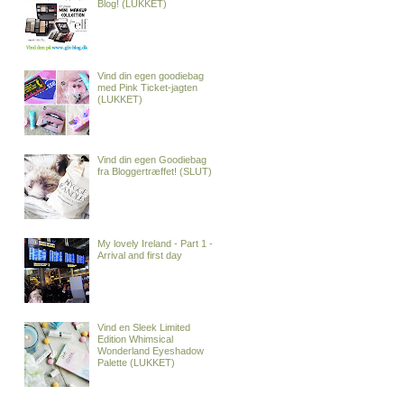
Blog! (LUKKET)
Vind din egen goodiebag
med Pink Ticket-jagten
(LUKKET)
Vind din egen Goodiebag
fra Bloggertræffet! (SLUT)
My lovely Ireland - Part 1 -
Arrival and first day
Vind en Sleek Limited
Edition Whimsical
Wonderland Eyeshadow
Palette (LUKKET)