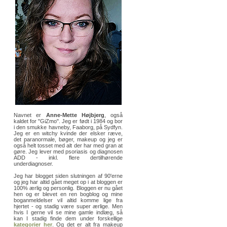
Navnet er
Anne-Mette Højbjerg
, også
kaldet for "GiZmo". Jeg er født i 1984 og bor
i den smukke havneby, Faaborg, på Sydfyn.
Jeg er en witchy kvinde der elsker ræve,
det paranormale, bøger, makeup og jeg er
også helt tosset med alt der har med gran at
gøre. Jeg lever med psoriasis og diagnosen
ADD - inkl. flere dertilhørende
underdiagnoser.
Jeg har blogget siden slutningen af 90'erne
og jeg har altid gået meget op i at bloggen er
100% ærlig og personlig. Bloggen er nu gået
hen og er blevet en ren bogblog og mine
boganmeldelser vil altid komme lige fra
hjertet - og stadig være super ærlige. Men
hvis I gerne vil se mine gamle indlæg, så
kan I stadig finde dem under forskellige
kategorier her
. Og det er alt fra makeup