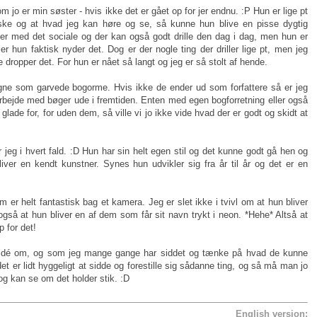
om jo er min søster - hvis ikke det er gået op for jer endnu. :P Hun er lige pt
ke og at hvad jeg kan høre og se, så kunne hun blive en pisse dygtig
mer med det sociale og der kan også godt drille den dag i dag, men hun er
øler hun faktisk nyder det. Dog er der nogle ting der driller lige pt, men jeg
 dropper det. For hun er nået så langt og jeg er så stolt af hende.
gne som garvede bogorme. Hvis ikke de ender ud som forfattere så er jeg
arbejde med bøger ude i fremtiden. Enten med egen bogforretning eller også
ade for, for uden dem, så ville vi jo ikke vide hvad der er godt og skidt at
or jeg i hvert fald. :D Hun har sin helt egen stil og det kunne godt gå hen og
er en kendt kunstner. Synes hun udvikler sig fra år til år og det er en
 er helt fantastisk bag et kamera. Jeg er slet ikke i tvivl om at hun bliver
r også at hun bliver en af dem som får sit navn trykt i neon. *Hehe* Altså at
p for det!
e idé om, og som jeg mange gange har siddet og tænke på hvad de kunne
t er lidt hyggeligt at sidde og forestille sig sådanne ting, og så må man jo
g kan se om det holder stik. :D
English version: