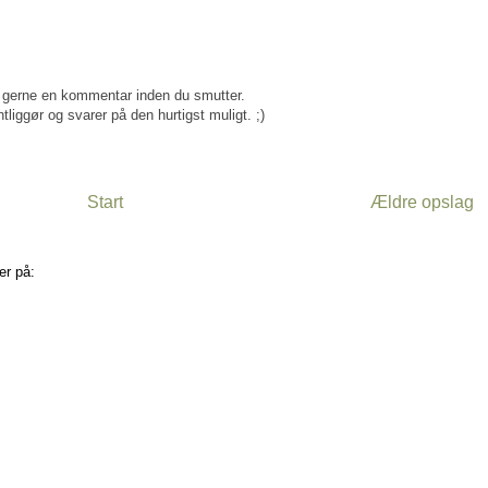
gerne en kommentar inden du smutter.
tliggør og svarer på den hurtigst muligt. ;)
Start
Ældre opslag
er på:
Kommentarer til indlægget (Atom)