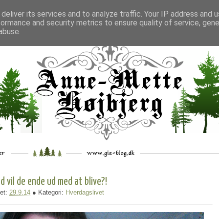
deliver its services and to analyze traffic. Your IP address and 
formance and security metrics to ensure quality of service, gen
___
_.
__
__
_
___
abuse.
d vil de ende ud med at blive?!
et:
29.9.14
● Kategori:
Hverdagslivet