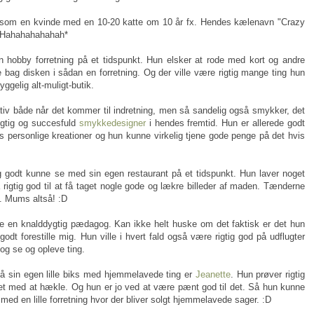
g som en kvinde med en 10-20 katte om 10 år fx. Hendes kælenavn "Crazy
. *Hahahahahahah*
en hobby forretning på et tidspunkt. Hun elsker at rode med kort og andre
 bag disken i sådan en forretning. Og der ville være rigtig mange ting hun
yggelig alt-muligt-butik.
iv både når det kommer til indretning, men så sandelig også smykker, det
gtig og succesfuld
smykkedesigner
i hendes fremtid. Hun er allerede godt
 personlige kreationer og hun kunne virkelig tjene gode penge på det hvis
 godt kunne se med sin egen restaurant på et tidspunkt. Hun laver noget
rigtig god til at få taget nogle gode og lækre billeder af maden. Tænderne
m. Mums altså! :D
e en knalddygtig pædagog. Kan ikke helt huske om det faktisk er det hun
odt forestille mig. Hun ville i hvert fald også være rigtig god på udflugter
g se og opleve ting.
få sin egen lille biks med hjemmelavede ting er
Jeanette
. Hun prøver rigtig
 det med at hækle. Og hun er jo ved at være pænt god til det. Så hun kunne
med en lille forretning hvor der bliver solgt hjemmelavede sager. :D