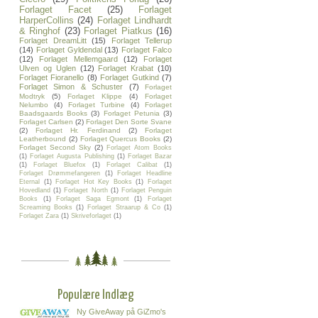
Forlaget Facet
(25)
Forlaget
HarperCollins
(24)
Forlaget Lindhardt
& Ringhof
(23)
Forlaget Piatkus
(16)
Forlaget DreamLitt
(15)
Forlaget Tellerup
(14)
Forlaget Gyldendal
(13)
Forlaget Falco
(12)
Forlaget Mellemgaard
(12)
Forlaget
Ulven og Uglen
(12)
Forlaget Krabat
(10)
Forlaget Fioranello
(8)
Forlaget Gutkind
(7)
Forlaget Simon & Schuster
(7)
Forlaget
Modtryk
(5)
Forlaget Klippe
(4)
Forlaget
Nelumbo
(4)
Forlaget Turbine
(4)
Forlaget
Baadsgaards Books
(3)
Forlaget Petunia
(3)
Forlaget Carlsen
(2)
Forlaget Den Sorte Svane
(2)
Forlaget Hr. Ferdinand
(2)
Forlaget
Leatherbound
(2)
Forlaget Quercus Books
(2)
Forlaget Second Sky
(2)
Forlaget Atom Books
(1)
Forlaget Augusta Publishing
(1)
Forlaget Bazar
(1)
Forlaget Bluefox
(1)
Forlaget Calibat
(1)
Forlaget Drømmefangeren
(1)
Forlaget Headline
Eternal
(1)
Forlaget Hot Key Books
(1)
Forlaget
Hovedland
(1)
Forlaget North
(1)
Forlaget Penguin
Books
(1)
Forlaget Saga Egmont
(1)
Forlaget
Screaming Books
(1)
Forlaget Straarup & Co
(1)
Forlaget Zara
(1)
Skriveforlaget
(1)
Populære Indlæg
Ny GiveAway på GiZmo's