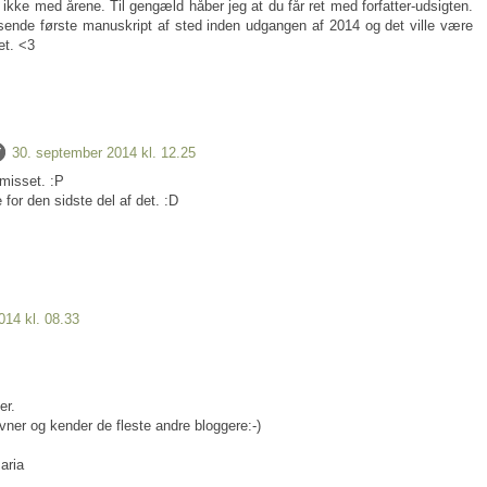
 ikke med årene. Til gengæld håber jeg at du får ret med forfatter-udsigten.
t sende første manuskript af sted inden udgangen af 2014 og det ville være
et. <3
30. september 2014 kl. 12.25
 misset. :P
 for den sidste del af det. :D
014 kl. 08.33
er.
vner og kender de fleste andre bloggere:-)
aria