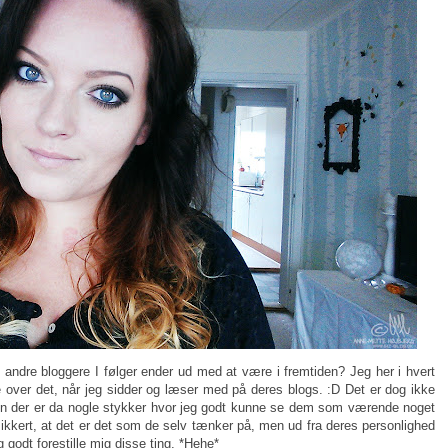
andre bloggere I følger ender ud med at være i fremtiden? Jeg her i hvert
e over det, når jeg sidder og læser med på deres blogs. :D Det er dog ikke
men der er da nogle stykker hvor jeg godt kunne se dem som værende noget
 sikkert, at det er det som de selv tænker på, men ud fra deres personlighed
 godt forestille mig disse ting. *Hehe*