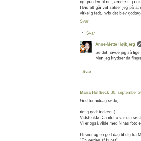
og grunden til det, ændre sig nok
Hvis alt går vel satser jeg på a
virkelig fedt, hvis det blev godtag
Svar
Svar
Anne-Mette Højbjerg
Se det havde jeg så lige
Men jeg krydser da fingre
Svar
Maria Hoffbeck
30. september 2
God formiddag søde,
rigtig godt indlæg:-)
Vidste ikke Charlotte var din søst
Vi er også vilde med Ninas foto e
Hilsner og en god dag til dig fra M
"En verden af kunst"