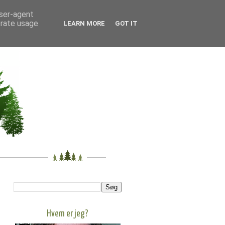
user-agent
erate usage
LEARN MORE
GOT IT
Hvem er jeg?