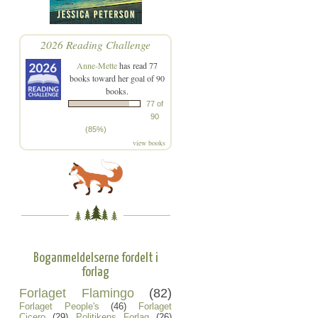
2026 Reading Challenge
Anne-Mette
has read 77
books toward her goal of 90
books.
77 of
90
(85%)
view books
Boganmeldelserne fordelt i
forlag
Forlaget Flamingo
(82)
Forlaget People's
(46)
Forlaget
Cicero
(29)
Politikens Forlag
(26)