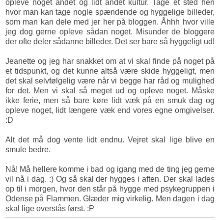
opleve noget andet og lidt andet kultur. Tage et sted hen
hvor man kan tage nogle spændende og hyggelige billeder,
som man kan dele med jer her på bloggen. Åhhh hvor ville
jeg dog gerne opleve sådan noget. Misunder de bloggere
der ofte deler sådanne billeder. Det ser bare så hyggeligt ud!
Jeanette og jeg har snakket om at vi skal finde på noget på
et tidspunkt, og det kunne altså være skide hyggeligt, men
det skal selvfølgelig være når vi begge har råd og mulighed
for det. Men vi skal så meget ud og opleve noget. Måske
ikke ferie, men så bare køre lidt væk på en smuk dag og
opleve noget, lidt længere væk end vores egne omgivelser.
:D
Alt det må dog vente lidt endnu. Vejret skal lige blive en
smule bedre.
Nå! Må hellere komme i bad og igang med de ting jeg gerne
vil nå i dag. :) Og så skal der hygges i aften. Der skal lades
op til i morgen, hvor den står på hygge med psykegruppen i
Odense på Flammen. Glæder mig virkelig. Men dagen i dag
skal lige overstås først. :P