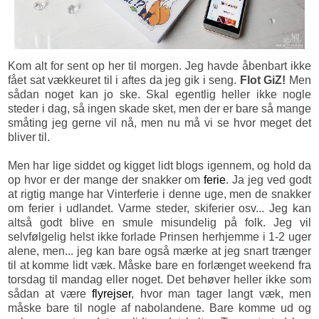
Kom alt for sent op her til morgen. Jeg havde åbenbart ikke
fået sat vækkeuret til i aftes da jeg gik i seng.
Flot GiZ!
Men
sådan noget kan jo ske. Skal egentlig heller ikke nogle
steder i dag, så ingen skade sket, men der er bare så mange
småting jeg gerne vil nå, men nu må vi se hvor meget det
bliver til.
Men har lige siddet og kigget lidt blogs igennem, og hold da
op hvor er der mange der snakker om
ferie
. Ja jeg ved godt
at rigtig mange har Vinterferie i denne uge, men de snakker
om ferier i udlandet. Varme steder, skiferier osv... Jeg kan
altså godt blive en smule misundelig på folk. Jeg vil
selvfølgelig helst ikke forlade Prinsen herhjemme i 1-2 uger
alene, men... jeg kan bare også mærke at jeg snart trænger
til at komme lidt væk. Måske bare en forlænget weekend fra
torsdag til mandag eller noget. Det behøver heller ikke som
sådan at være
flyrejser
, hvor man tager langt væk, men
måske bare til nogle af nabolandene. Bare komme ud og