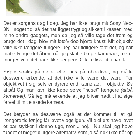
Det er sorgens dag i dag. Jeg har ikke brugt mit Sony Nex-
3N i noget tid, så det har ligget trygt og sikkert i kassen med
mine andre gadgets, men da jeg så ville tage det frem og
bruge det i dag, blev mit foto/video-hjerte knust. Mit objektiv
ville ikke længere fungere. Jeg har tidligere tabt det, og har
måtte tvinge det åbent når jeg skulle bruge kameraet, men i
morges ville det bare ikke længere. Gik faktisk lidt i panik.
Søgte straks på nettet efter pris på objektivet, og måtte
desværre erkende, at det ikke ville være det værd. For
objektivet i sig selv er dyrere end kameraet + objektiv. Øv
altså! Og man kan ikke købe selve "huset" længere
(altså
kameraet)
. Så jeg må erkende at jeg bliver nødt til at sige
farvel til mit elskede kamera.
Det betyder så desværre også at der kommer til at gå
længere tid før jeg får lavet vlogs igen. Ville ellers have lavet
et par stykker i denne uge, men... nej... Nu skal jeg have
fundet et meget billigere alternativ, som jo så nok ikke når op