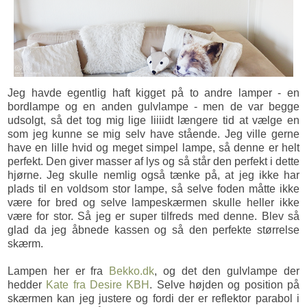
Jeg havde egentlig haft kigget på to andre lamper - en
bordlampe og en anden gulvlampe - men de var begge
udsolgt, så det tog mig lige liiiidt længere tid at vælge en
som jeg kunne se mig selv have stående. Jeg ville gerne
have en lille hvid og meget simpel lampe, så denne er helt
perfekt. Den giver masser af lys og så står den perfekt i dette
hjørne. Jeg skulle nemlig også tænke på, at jeg ikke har
plads til en voldsom stor lampe, så selve foden måtte ikke
være for bred og selve lampeskærmen skulle heller ikke
være for stor. Så jeg er super tilfreds med denne. Blev så
glad da jeg åbnede kassen og så den perfekte størrelse
skærm.
Lampen her er fra
Bekko.dk
, og det den gulvlampe der
hedder
Kate fra Desire KBH
. Selve højden og position på
skærmen kan jeg justere og fordi der er reflektor parabol i