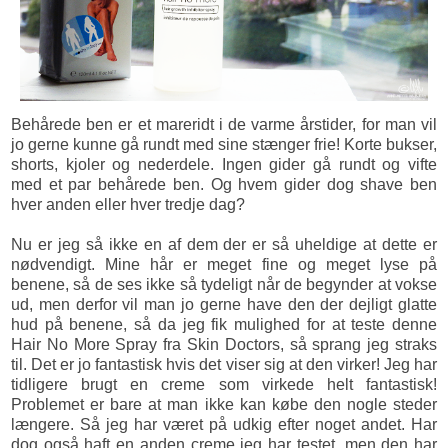
Behårede ben er et mareridt i de varme årstider, for man vil
jo gerne kunne gå rundt med sine stænger frie! Korte bukser,
shorts, kjoler og nederdele. Ingen gider gå rundt og vifte
med et par behårede ben. Og hvem gider dog shave ben
hver anden eller hver tredje dag?
Nu er jeg så ikke en af dem der er så uheldige at dette er
nødvendigt. Mine hår er meget fine og meget lyse på
benene, så de ses ikke så tydeligt når de begynder at vokse
ud, men derfor vil man jo gerne have den der dejligt glatte
hud på benene, så da jeg fik mulighed for at teste denne
Hair No More Spray fra Skin Doctors, så sprang jeg straks
til. Det er jo fantastisk hvis det viser sig at den virker! Jeg har
tidligere brugt en creme som virkede helt fantastisk!
Problemet er bare at man ikke kan købe den nogle steder
længere. Så jeg har været på udkig efter noget andet. Har
dog også haft en anden creme jeg har testet, men den har