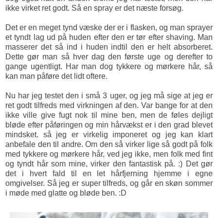
ikke virket ret godt. Så en spray er det næste forsøg.
Det er en meget tynd væske der er i flasken, og man sprayer
et tyndt lag ud på huden efter den er tør efter shaving. Man
masserer det så ind i huden indtil den er helt absorberet.
Dette gør man så hver dag den første uge og derefter to
gange ugentligt. Har man dog tykkere og mørkere hår, så
kan man påføre det lidt oftere.
Nu har jeg testet den i små 3 uger, og jeg må sige at jeg er
ret godt tilfreds med virkningen af den. Var bange for at den
ikke ville give fugt nok til mine ben, men de føles dejligt
bløde efter påføringen og min hårvækst er i den grad blevet
mindsket. så jeg er virkelig imponeret og jeg kan klart
anbefale den til andre. Om den så virker lige så godt på folk
med tykkere og mørkere hår, ved jeg ikke, men folk med fint
og tyndt hår som mine, virker den fantastisk på. :) Det gør
det i hvert fald til en let hårfjerning hjemme i egne
omgivelser. Så jeg er super tilfreds, og går en skøn sommer
i møde med glatte og bløde ben. :D