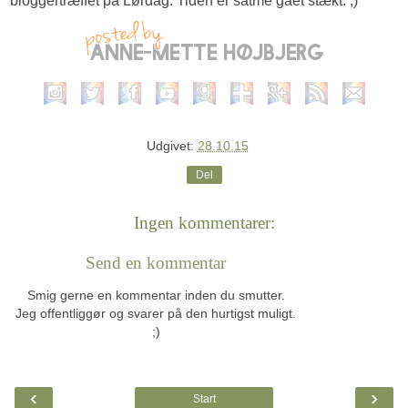
bloggertræffet på Lørdag. Tiden er satme gået stækt. ;)
Udgivet:
28.10.15
Del
Ingen kommentarer:
Send en kommentar
Smig gerne en kommentar inden du smutter.
Jeg offentliggør og svarer på den hurtigst muligt.
;)
‹
›
Start