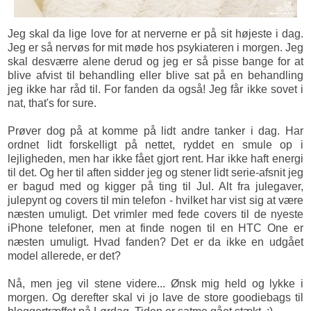
Jeg skal da lige love for at nerverne er på sit højeste i dag.
Jeg er så nervøs for mit møde hos psykiateren i morgen. Jeg
skal desværre alene derud og jeg er så pisse bange for at
blive afvist til behandling eller blive sat på en behandling
jeg ikke har råd til. For fanden da også! Jeg får ikke sovet i
nat, that's for sure.
Prøver dog på at komme på lidt andre tanker i dag. Har
ordnet lidt forskelligt på nettet, ryddet en smule op i
lejligheden, men har ikke fået gjort rent. Har ikke haft energi
til det. Og her til aften sidder jeg og stener lidt serie-afsnit jeg
er bagud med og kigger på ting til Jul. Alt fra julegaver,
julepynt og covers til min telefon - hvilket har vist sig at være
næsten umuligt. Det vrimler med fede covers til de
nyeste
iPhone telefoner
, men at finde nogen til en HTC One er
næsten umuligt. Hvad fanden? Det er da ikke en udgået
model allerede, er det?
Nå, men jeg vil stene videre... Ønsk mig held og lykke i
morgen. Og derefter skal vi jo lave de store goodiebags til