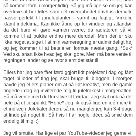
så kommer forbi i morgentidlig. Så jeg må lige se om jeg kan
overleve at her føles som i et
overophedet drivhus
der ville
passe perfekt til jungleplanter - varmt og fugtigt. Virkelig
klamt indeklima. Kan ikke åbne op for vinduer og altandør,
da det bare vil gøre varmen værre, da radiatoren så vil
komme til at buldre endnu mere derudaf. Men der er sku
ikke noget at sige til at min varmeregning er ualmindeligt høj
og jeg kommer til at betale en formue næste gang. *Suk*
Ved sku snart ikke hvad jeg skal gøre. Men må bare vente til
regningen lander og se hvor slemt det står til.
Ellers har jeg bare fået færdiggjort lidt projekter i dag og fået
taget billeder af ting jeg skal bruge til bloggen. I morgen
havde jeg ellers planer om at nå lidt kreativt, men de gamle
ringede i dag og inviterede mig til julefrokost i morgenaften.
Så må vente med det kreative til Lørdag. Jeg skal nok nå det
hele på et tidspunkt. *Hehe* Jeg fik også lige en idé mere til
et indlæg i Julekalenderen, så nu mangler jeg kun 3-4 dage
at finde på noget til. Så hvis I har nogle idéer, så smid dem
endelig til mig. ;)
Jeg vil smutte. Har lige et par YouTube-videoer jeg gerne vil