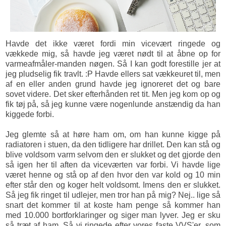
Havde det ikke været fordi min vicevært ringede og
vækkede mig, så havde jeg været nødt til at åbne op for
varmeafmåler-manden nøgen. Så I kan godt forestille jer at
jeg pludselig fik travlt. :P Havde ellers sat vækkeuret til, men
af en eller anden grund havde jeg ignoreret det og bare
sovet videre. Det sker efterhånden ret tit. Men jeg kom op og
fik tøj på, så jeg kunne være nogenlunde anstændig da han
kiggede forbi.
Jeg glemte så at høre ham om, om han kunne kigge på
radiatoren i stuen, da den tidligere har drillet. Den kan stå og
blive voldsom varm selvom den er slukket og det gjorde den
så igen her til aften da viceværten var forbi. Vi havde lige
været henne og stå op af den hvor den var kold og 10 min
efter står den og koger helt voldsomt. Imens den er slukket.
Så jeg fik ringet til udlejer, men tror han på mig? Nej.. lige så
snart det kommer til at koste ham penge så kommer han
med 10.000 bortforklaringer og siger man lyver. Jeg er sku
så træt af ham. Så vi ringede efter vores faste VVS'er, som