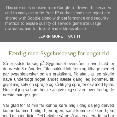
This site uses cookies from Google to deliver its services
and to analyze traffic. Your IP address and user-agent are
shared with Google along with performance and security
metrics to ensure quality of service, generate usage
statistics, and to detect and address abuse.
LEARN MORE
GOT IT
Færdig med Sygehusbesøg for noget tid
Så er sidste besøg på Sygehuset overstået - i hvert fald for
de næste 3 måneder. Fik snakket lidt frem og tilbage med et
par sygeplejersker og en praktikant, fik aftalt at jeg skulle
have undersøgt noget andet næste gang jeg kommer, fik
givet mig selv en sprøjte og så fik jeg sprøjter osv med hjem.
Nu skal jeg så bare huske at give mig selv en hver fredag de
næste mange uger.
Var glad for at min far kunne køre mig i dag da jeg derved
kunne komme hurtigt hjem igen, samt komme sikkert hjem
med min medicin. Det betyder så også at jeg allerede nu har