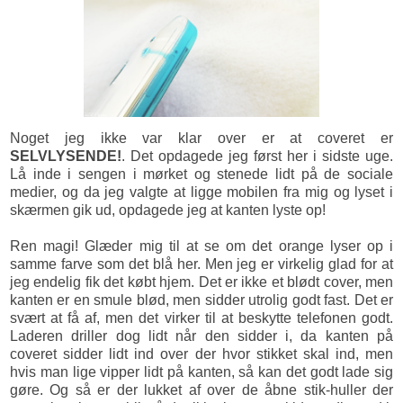
Noget jeg ikke var klar over er at coveret er
SELVLYSENDE!
. Det opdagede jeg først her i sidste uge.
Lå inde i sengen i mørket og stenede lidt på de sociale
medier, og da jeg valgte at ligge mobilen fra mig og lyset i
skærmen gik ud, opdagede jeg at kanten lyste op!
Ren magi! Glæder mig til at se om det orange lyser op i
samme farve som det blå her. Men jeg er virkelig glad for at
jeg endelig fik det købt hjem. Det er ikke et blødt cover, men
kanten er en smule blød, men sidder utrolig godt fast. Det er
svært at få af, men det virker til at beskytte telefonen godt.
Laderen driller dog lidt når den sidder i, da kanten på
coveret sidder lidt ind over der hvor stikket skal ind, men
hvis man lige vipper lidt på kanten, så kan det godt lade sig
gøre. Og så er der lukket af over de åbne stik-huller der