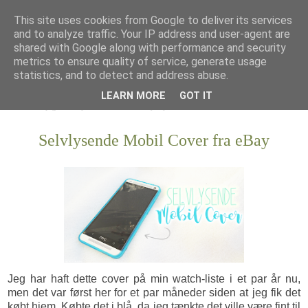
This site uses cookies from Google to deliver its services
and to analyze traffic. Your IP address and user-agent are
shared with Google along with performance and security
metrics to ensure quality of service, generate usage
statistics, and to detect and address abuse.
LEARN MORE
GOT IT
Selvlysende Mobil Cover fra eBay
Jeg har haft dette cover på min watch-liste i et par år nu,
men det var først her for et par måneder siden at jeg fik det
købt hjem. Købte det i blå, da jeg tænkte det ville være fint til