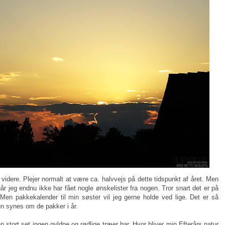
 videre. Plejer normalt at være ca. halvvejs på dette tidspunkt af året. Men
 jeg endnu ikke har fået nogle ønskelister fra nogen. Tror snart det er på
 Men pakkekalender til min søster vil jeg gerne holde ved lige. Det er så
un synes om de pakker i år.
en stort set ingen gyldne og rødlige træer har. Hvor bliver min Efterårs natur