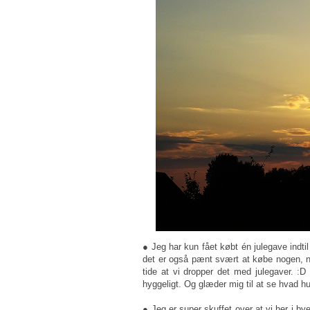
● Jeg har kun fået købt én julegave indtil
det er også pænt svært at købe nogen, når
tide at vi dropper det med julegaver. :D
hyggeligt. Og glæder mig til at se hvad h
● Jeg er super skuffet over at vi her i by