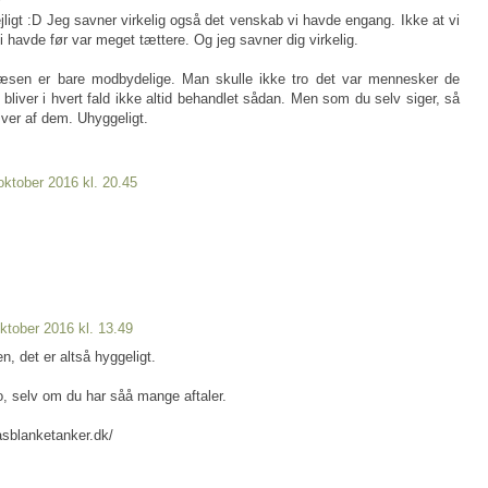
jligt :D Jeg savner virkelig også det venskab vi havde engang. Ikke at vi
i havde før var meget tættere. Og jeg savner dig virkelig.
en er bare modbydelige. Man skulle ikke tro det var mennesker de
liver i hvert fald ikke altid behandlet sådan. Men som du selv siger, så
æver af dem. Uhyggeligt.
oktober 2016 kl. 20.45
oktober 2016 kl. 13.49
n, det er altså hyggeligt.
ro, selv om du har såå mange aftaler.
asblanketanker.dk/