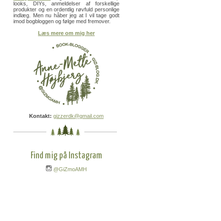
looks, DIYs, anmeldelser af forskellige
produkter og en ordentlig røvfuld personlige
indlæg. Men nu håber jeg at I vil tage godt
imod bogbloggen og følge med fremover.
Læs mere om mig her
Kontakt:
gizzerdk@gmail.com
Find mig på Instagram
@GiZmoAMH