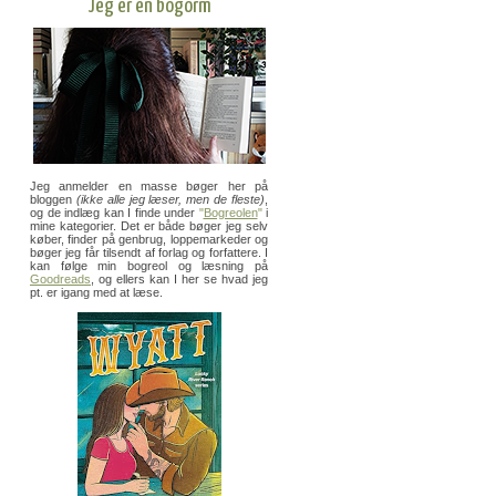
Jeg er en bogorm
Jeg anmelder en masse bøger her på
bloggen
(ikke alle jeg læser, men de fleste)
,
og de indlæg kan I finde under
"
Bogreolen
"
i
mine kategorier. Det er både bøger jeg selv
køber, finder på genbrug, loppemarkeder og
bøger jeg får tilsendt af forlag og forfattere. I
kan følge min bogreol og læsning på
Goodreads
, og ellers kan I her se hvad jeg
pt. er igang med at læse.