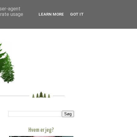
user-agent
erate usage
LEARN MORE
GOT IT
Hvem er jeg?