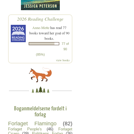
2026 Reading Challenge
Anne-Mette
has read 77
books toward her goal of 90
books.
77 of
90
(85%)
view books
Boganmeldelserne fordelt i
forlag
Forlaget Flamingo
(82)
Forlaget People's
(46)
Forlaget
Cicero
(29)
Politikens Forlag
(26)