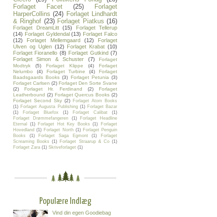
Forlaget Facet
(25)
Forlaget
HarperCollins
(24)
Forlaget Lindhardt
& Ringhof
(23)
Forlaget Piatkus
(16)
Forlaget DreamLitt
(15)
Forlaget Tellerup
(14)
Forlaget Gyldendal
(13)
Forlaget Falco
(12)
Forlaget Mellemgaard
(12)
Forlaget
Ulven og Uglen
(12)
Forlaget Krabat
(10)
Forlaget Fioranello
(8)
Forlaget Gutkind
(7)
Forlaget Simon & Schuster
(7)
Forlaget
Modtryk
(5)
Forlaget Klippe
(4)
Forlaget
Nelumbo
(4)
Forlaget Turbine
(4)
Forlaget
Baadsgaards Books
(3)
Forlaget Petunia
(3)
Forlaget Carlsen
(2)
Forlaget Den Sorte Svane
(2)
Forlaget Hr. Ferdinand
(2)
Forlaget
Leatherbound
(2)
Forlaget Quercus Books
(2)
Forlaget Second Sky
(2)
Forlaget Atom Books
(1)
Forlaget Augusta Publishing
(1)
Forlaget Bazar
(1)
Forlaget Bluefox
(1)
Forlaget Calibat
(1)
Forlaget Drømmefangeren
(1)
Forlaget Headline
Eternal
(1)
Forlaget Hot Key Books
(1)
Forlaget
Hovedland
(1)
Forlaget North
(1)
Forlaget Penguin
Books
(1)
Forlaget Saga Egmont
(1)
Forlaget
Screaming Books
(1)
Forlaget Straarup & Co
(1)
Forlaget Zara
(1)
Skriveforlaget
(1)
Populære Indlæg
Vind din egen Goodiebag