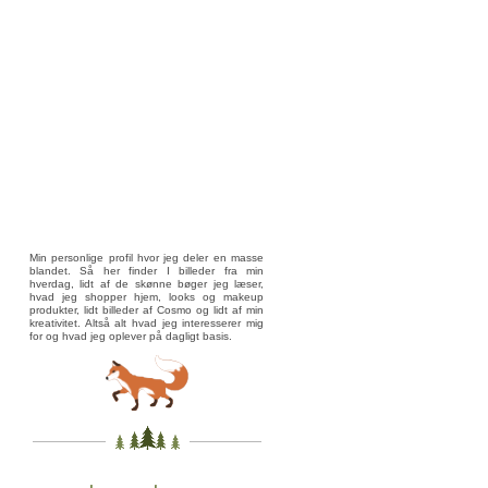
Min personlige profil hvor jeg deler en masse
blandet. Så her finder I billeder fra min
hverdag, lidt af de skønne bøger jeg læser,
hvad jeg shopper hjem, looks og makeup
produkter, lidt billeder af Cosmo og lidt af min
kreativitet. Altså alt hvad jeg interesserer mig
for og hvad jeg oplever på dagligt basis.