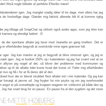
der! Altså nogle billeder af perfekte Efterårs træer!
ulekalenderen igen. Jeg mangler stadig idéer til tre dage, men ellers har jeg
 de forskellige dage. Glæder mig faktisk allerede lidt til at komme rigtig
der jeg tilbage på SnapChat og sikkert også andre apps, som jeg ikke kan
 kamera og elendigt batteri. :D
or de der spontane aftaler jeg laver med Jeanette en gang imellem. Det er
eg er efterhånden begyndt at overskride mine egne grænser lidt.
r uger. Jeg kan mærke at jeg er begyndt at blive stresset igen, og jeg er
t knæk igen. Jeg er booket 150% op i kalenderen og jeg har svært ved at se
Men aflyser jeg noget af det, så bliver der problemer med kommunen og
er op til de aftalte tider koste hvad det koste vil. Føler mig efterhånden
 rive og flå i for at få deres del af den.
ed hvor der er blevet skubbet flest aftaler ind i min kalender. Og jeg kan
ar forsøgt at jævne ud. Jeg frygter for min psyke og om jeg overhovedet
angst er på overarbejde og kroppen reagerer ret voldsomt på både den og
t. Jeg har snart brug for en pause. En pause fra al den sygdom og det store