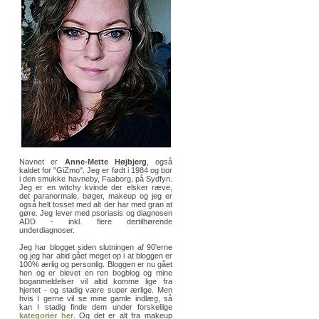
Navnet er
Anne-Mette Højbjerg
, også
kaldet for "GiZmo". Jeg er født i 1984 og bor
i den smukke havneby, Faaborg, på Sydfyn.
Jeg er en witchy kvinde der elsker ræve,
det paranormale, bøger, makeup og jeg er
også helt tosset med alt der har med gran at
gøre. Jeg lever med psoriasis og diagnosen
ADD - inkl. flere dertilhørende
underdiagnoser.
Jeg har blogget siden slutningen af 90'erne
og jeg har altid gået meget op i at bloggen er
100% ærlig og personlig. Bloggen er nu gået
hen og er blevet en ren bogblog og mine
boganmeldelser vil altid komme lige fra
hjertet - og stadig være super ærlige. Men
hvis I gerne vil se mine gamle indlæg, så
kan I stadig finde dem under forskellige
kategorier her
. Og det er alt fra makeup