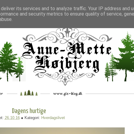
deliver its services and to analyze traffic. Your IP address and 
formance and security metrics to ensure quality of service, gen
___
_.
__
__
_
___
abuse.
Dagens hurtige
et:
26.10.16
● Kategori:
Hverdagslivet