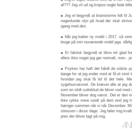
af??? Jeg vil ud og knipse nogle fede bille
● Jeg er begyndt at brainstorme lidt til J
nogenlunde styr på hvad der skal skrives
igang med den.
● Når jeg køber ny mobil i 2017, så ven
bruge på min nuværende mobil pga. dårligt
● Er faktisk begyndt at blive ret glad f
ellers ikke noget jeg gør normalt, men.. j
● Psyken har haft det hårdt de sidste pa
bange for at jeg ender med at få et stor
hvordan jeg skal få tid til det hele. 
sygehusvæsnet. De kræver alle at jeg dukk
som en slidt sutteklud de bliver ved med at
November bliver dog værst. Det er den mån
ikke rykke mere rundt på dem end jeg h
hænger sammen når vi når December. Min 
stressen i disse dage. Jeg føler mig kval
pres der bliver lagt på mig.