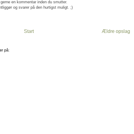
gerne en kommentar inden du smutter.
tliggør og svarer på den hurtigst muligt. ;)
Start
Ældre opslag
er på:
Kommentarer til indlægget (Atom)