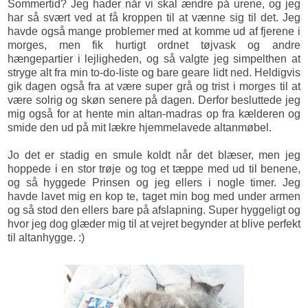
Sommertid? Jeg hader når vi skal ændre på urene, og jeg
har så svært ved at få kroppen til at vænne sig til det. Jeg
havde også mange problemer med at komme ud af fjerene i
morges, men fik hurtigt ordnet tøjvask og andre
hængepartier i lejligheden, og så valgte jeg simpelthen at
stryge alt fra min to-do-liste og bare geare lidt ned. Heldigvis
gik dagen også fra at være super grå og trist i morges til at
være solrig og skøn senere på dagen. Derfor besluttede jeg
mig også for at hente min altan-madras op fra kælderen og
smide den ud på mit lækre hjemmelavede altanmøbel.
Jo det er stadig en smule koldt når det blæser, men jeg
hoppede i en stor trøje og tog et tæppe med ud til benene,
og så hyggede Prinsen og jeg ellers i nogle timer. Jeg
havde lavet mig en kop te, taget min bog med under armen
og så stod den ellers bare på afslapning. Super hyggeligt og
hvor jeg dog glæder mig til at vejret begynder at blive perfekt
til altanhygge. :)