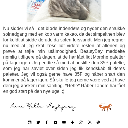
Nu sidder vi så i det bløde indendørs og nyder den smukke
solnedgang med en kop varm kakao, da det simpelthen blev
for koldt at sidde derude da solen forsvandt. Men jeg regner
nu med at jeg skal læse lidt videre resten af aftenen og
prøve at tøjle min utålmodighed. BeautyBay meddelte
nemlig tidligere på dagen, at de har fået lidt Morphe paletter
på lager igen. Jeg endte så med at bestille den 35P palette,
som jeg har savlet over siden jeg fik kendskab til deres
paletter. Jeg vil også gerne have 35F og håber snart den
kommer på lager igen. Så skulle jeg gerne være ved at have
dem jeg ønsker i min samling. *Hehe* Håber I andre har fået
en god start på den nye uge. ;)