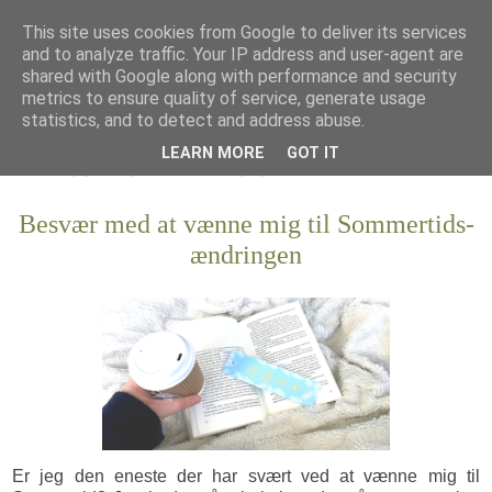
This site uses cookies from Google to deliver its services
and to analyze traffic. Your IP address and user-agent are
shared with Google along with performance and security
metrics to ensure quality of service, generate usage
statistics, and to detect and address abuse.
LEARN MORE
GOT IT
Besvær med at vænne mig til Sommertids-
ændringen
Er jeg den eneste der har svært ved at vænne mig til