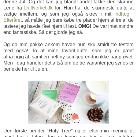
denne Jul! Og det kan jeg blandt andet takke den skønne
Lene fra
Duftverket.dk
for. Hun har de skønneste dufte at
vælge imellem, og som jeg også skrev i mit
indlæg i
Efteråret
, så måtte jeg bare købe tre plader hjem af tre af de
testere jeg havde fået hjem til test.
OMG!
De var intet mindre
end fantastiske. Så det gjorde jeg så.
Og da min pakke ankom havde hun sku smidt tre testere
med også! To af mine favorit-dufte, som jeg er pænt
afhængig af, samt en helt ny som jeg endnu ikke har prøvet.
Men i dag handler det altså om de tre varianter jeg synes er
perfekte her til Julen.
Den første hedder "Holy Tree" og er efter min mening et
must her i Julen. Jeg er typen der har et fake juletræ