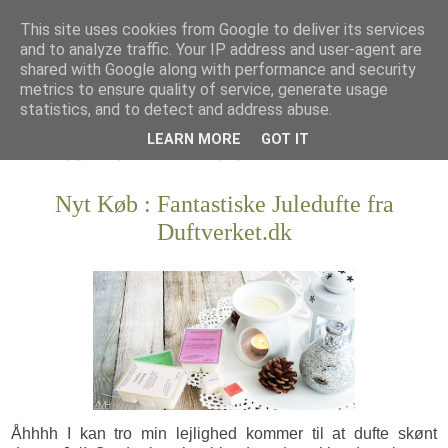
This site uses cookies from Google to deliver its services
and to analyze traffic. Your IP address and user-agent are
shared with Google along with performance and security
metrics to ensure quality of service, generate usage
statistics, and to detect and address abuse.
LEARN MORE
GOT IT
Nyt Køb : Fantastiske Juledufte fra
Duftverket.dk
Åhhhh I kan tro min lejlighed kommer til at dufte skønt