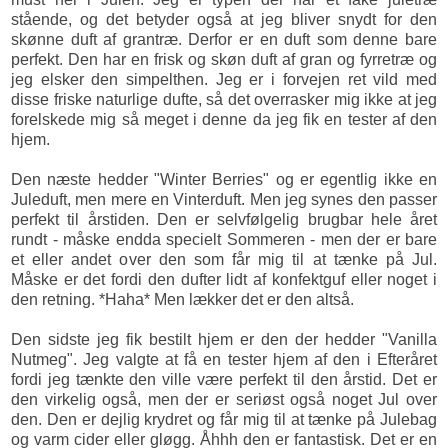
stående, og det betyder også at jeg bliver snydt for den
skønne duft af grantræ. Derfor er en duft som denne bare
perfekt. Den har en frisk og skøn duft af gran og fyrretræ og
jeg elsker den simpelthen. Jeg er i forvejen ret vild med
disse friske naturlige dufte, så det overrasker mig ikke at jeg
forelskede mig så meget i denne da jeg fik en tester af den
hjem.
Den næste hedder "Winter Berries" og er egentlig ikke en
Juleduft, men mere en Vinterduft. Men jeg synes den passer
perfekt til årstiden. Den er selvfølgelig brugbar hele året
rundt - måske endda specielt Sommeren - men der er bare
et eller andet over den som får mig til at tænke på Jul.
Måske er det fordi den dufter lidt af konfektguf eller noget i
den retning. *Haha* Men lækker det er den altså.
Den sidste jeg fik bestilt hjem er den der hedder "Vanilla
Nutmeg". Jeg valgte at få en tester hjem af den i Efteråret
fordi jeg tænkte den ville være perfekt til den årstid. Det er
den virkelig også, men der er seriøst også noget Jul over
den. Den er dejlig krydret og får mig til at tænke på Julebag
og varm cider eller gløgg. Åhhh den er fantastisk. Det er en