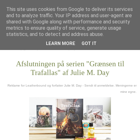
This site uses cookies from Google to deliver its services
and to analyze traffic. Your IP address and user-agent are
shared with Google along with performance and security
metrics to ensure quality of service, generate usage
statistics, and to detect and address abuse.
LEARN MORE
GOT IT
Afslutningen på serien "Grænsen til
Trafallas" af Julie M. Day
Reklame for Leatherbound og forfatter Julie M. Day - Sendt til anmeldelse. Meningerne er
mine egne.