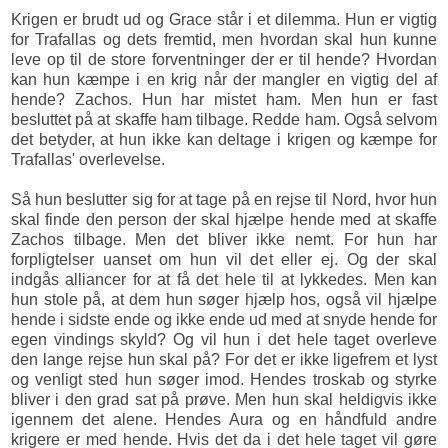
Krigen er brudt ud og Grace står i et dilemma. Hun er vigtig
for Trafallas og dets fremtid, men hvordan skal hun kunne
leve op til de store forventninger der er til hende? Hvordan
kan hun kæmpe i en krig når der mangler en vigtig del af
hende? Zachos. Hun har mistet ham. Men hun er fast
besluttet på at skaffe ham tilbage. Redde ham. Også selvom
det betyder, at hun ikke kan deltage i krigen og kæmpe for
Trafallas' overlevelse.
Så hun beslutter sig for at tage på en rejse til Nord, hvor hun
skal finde den person der skal hjælpe hende med at skaffe
Zachos tilbage. Men det bliver ikke nemt. For hun har
forpligtelser uanset om hun vil det eller ej. Og der skal
indgås alliancer for at få det hele til at lykkedes. Men kan
hun stole på, at dem hun søger hjælp hos, også vil hjælpe
hende i sidste ende og ikke ende ud med at snyde hende for
egen vindings skyld? Og vil hun i det hele taget overleve
den lange rejse hun skal på? For det er ikke ligefrem et lyst
og venligt sted hun søger imod. Hendes troskab og styrke
bliver i den grad sat på prøve. Men hun skal heldigvis ikke
igennem det alene. Hendes Aura og en håndfuld andre
krigere er med hende. Hvis det da i det hele taget vil gøre