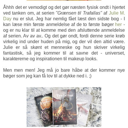
Åhhh det er vemodigt og det gør næsten fysisk ondt i hjertet
ved tanken om, at serien
"Grænsen til Trafallas"
af
Julie M.
Day
nu er slut. Jeg har nemlig fået læst den sidste bog - I
kan læse min første anmeldelse af de to første bøger
her
-
og er nu klar til at komme med den afsluttende anmeldelse
af serien. Av av av.. Og det gør ondt, fordi denne serie krøb
virkelig ind under huden på mig, og der vil den altid være.
Julie er så skønt et menneske og hun skriver virkelig
fantastisk, så jeg kommer til at savne det - universet,
karaktererne og inspirationen til makeup looks.
Men men men! Jeg må jo bare håbe at der kommer nye
bøger som jeg kan få lov til at dykke ned i. ;)