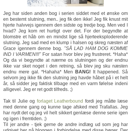
Jeg har siden anden bog i serien siddet med et ønske om
en bestemt slutning, men.. jeg fik den ikke! Jeg fik knust mit
hjerte halvvejs igennem den sidste og tredje bog. Men ved I
hvad? Jeg kom ret hurtigt over det. For der begyndte at
blomstre et håb om en mindst lige så hjerteeksploderende
slutning. Jeg sad med en klump i halsen og skreg næsten af
Grace igennem denne bog.
"SÅ LAD HAM DOG KOMME
IND I VARMEN!!!"
For satan hvor blev jeg frustreret. *Haha*
Og da vi begyndte at nærme os slutningen og der endnu
ikke var sket noget i den retning, så blev jeg sku næsten
endnu mere gal. *Hahaha* Men
BANG!
It happened. Så
selvom jeg ikke fik den slutning jeg havde håbet på i et helt
år, så sidder jeg faktisk tilbage med en varm følelse indeni
alligevel. Jeg er ret godt tilfreds. ;)
Tak til Julie og
forlaget Leatherbound
fordi jeg måtte læse
med denne gang og kunne tage afsked med Trafallas. Jeg
har nydt det og jeg vil helt sikkert genlæse denne serie igen
og igen i fremtiden. ;)
Til jer andre - tjek gerne de andre indlæg ud som jeg har
udgivet her på bloggen i forbindelse med disse bøger. Der