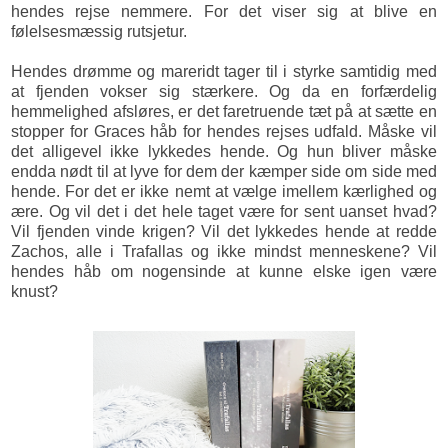
hendes rejse nemmere. For det viser sig at blive en
følelsesmæssig rutsjetur.
Hendes drømme og mareridt tager til i styrke samtidig med
at fjenden vokser sig stærkere. Og da en forfærdelig
hemmelighed afsløres, er det faretruende tæt på at sætte en
stopper for Graces håb for hendes rejses udfald. Måske vil
det alligevel ikke lykkedes hende. Og hun bliver måske
endda nødt til at lyve for dem der kæmper side om side med
hende. For det er ikke nemt at vælge imellem kærlighed og
ære. Og vil det i det hele taget være for sent uanset hvad?
Vil fjenden vinde krigen? Vil det lykkedes hende at redde
Zachos, alle i Trafallas og ikke mindst menneskene? Vil
hendes håb om nogensinde at kunne elske igen være
knust?