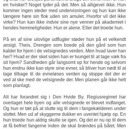
en hvisker? Noget tyder på det. Men så alligevel ikke. Hun
kommer ingen steder med undervisningen og hun kan ikke
længere høre sin flok uden sin amulet. Hvorfor vil det ikke
virke? Hun kan ikke indvie sine nye venner på akademiet i
hendes hemmeligheder. Hun er alene. Eller det troede hun.
På en af sine ulovlige udflugter støder hun på et velkendt
ansigt. Theis. Drengen som boede på den gård som hun
kalder for hjem i de velsignedes verden. Men hvad laver han
her? Hvad er der sket siden han er tvunget til at tage væk fra
sit hjem? Sandheden går langsomt op for hende og selvom
hun endnu ikke kan styre sine evner, så bliver hun nødt til at
tage tilbage til de evneløses verden og stoppe det der er
ved at ske med de velsignede der. Men planen går ikke helt
som planlagt.
Alt har forandret sig i Den Hvide By. Regiusregimet har
overtaget hele byen og alle velsignede er blevet indfanget.
Og hun er tæt på at slutte sig til dem i fangekælderen under
slottet. Men ud af skyggerne dukker en uventet hjælp op. En
hun troede hun aldrig skulle se igen. Og det er nu op til dem
at få befriet fangerne inden de skal brændes på bålet. Men