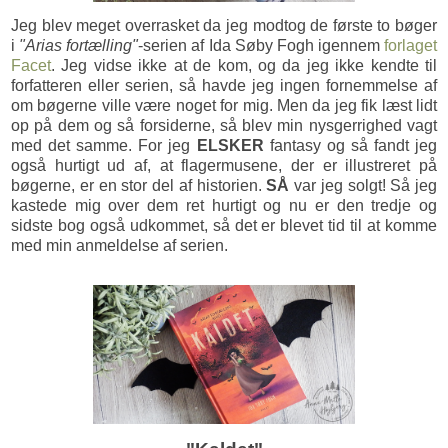
Jeg blev meget overrasket da jeg modtog de første to bøger
i
"Arias fortælling"
-serien af Ida Søby Fogh igennem
forlaget
Facet
. Jeg vidse ikke at de kom, og da jeg ikke kendte til
forfatteren eller serien, så havde jeg ingen fornemmelse af
om bøgerne ville være noget for mig. Men da jeg fik læst lidt
op på dem og så forsiderne, så blev min nysgerrighed vagt
med det samme. For jeg
ELSKER
fantasy og så fandt jeg
også hurtigt ud af, at flagermusene, der er illustreret på
bøgerne, er en stor del af historien.
SÅ
var jeg solgt! Så jeg
kastede mig over dem ret hurtigt og nu er den tredje og
sidste bog også udkommet, så det er blevet tid til at komme
med min anmeldelse af serien.