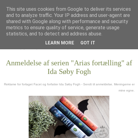
This site uses cookies from Google to deliver its services
and to analyze traffic. Your IP address and user-agent are
shared with Google along with performance and security
metrics to ensure quality of service, generate usage
statistics, and to detect and address abuse.
LEARN MORE
GOT IT
Anmeldelse af serien "Arias fortælling" af
Ida Søby Fogh
Reklame for forlaget Facet og forfatter Ida Søby Fogh - Sendt til anmeldelse. Meningerne er
mine egne.