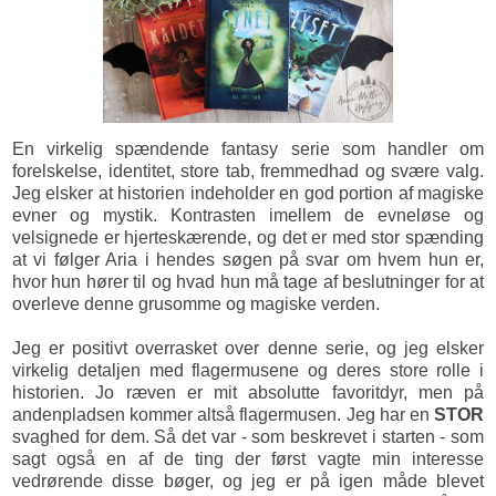
En virkelig spændende fantasy serie som handler om
forelskelse, identitet, store tab, fremmedhad og svære valg.
Jeg elsker at historien indeholder en god portion af magiske
evner og mystik. Kontrasten imellem de evneløse og
velsignede er hjerteskærende, og det er med stor spænding
at vi følger Aria i hendes søgen på svar om hvem hun er,
hvor hun hører til og hvad hun må tage af beslutninger for at
overleve denne grusomme og magiske verden.
Jeg er positivt overrasket over denne serie, og jeg elsker
virkelig detaljen med flagermusene og deres store rolle i
historien. Jo ræven er mit absolutte favoritdyr, men på
andenpladsen kommer altså flagermusen. Jeg har en
STOR
svaghed for dem. Så det var - som beskrevet i starten - som
sagt også en af de ting der først vagte min interesse
vedrørende disse bøger, og jeg er på igen måde blevet