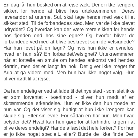
En dag får hun besked om at rejse væk. Der er ikke længere
sikkert for hende at blive hos urtekræmmeren. Deres
leverandør af urterne, Sul, skal tage hende med væk til et
sikkert sted. Til de forbandedes sted. Men var de ikke blevet
udryddet? Og hvordan kan der være mere sikkert for hende
hos fjenden end hos sine egne? Og hvorfor bliver de
forbandede ved med at blive beskrevet som de velsignede?
Har hun levet på en løgn? Og hvis hun ikke er evneløs,
hvad er hun så? En forbandet/velsignet? Urtekræmmeren
når at fortælle en smule om hendes ankomst ved hendes
dørtrin, men det er langt fra nok. Det giver ikke meget for
Aria at gå videre med. Men hun har ikke noget valg. Hun
bliver nødt til at rejse.
Da hun endelig er ved at falde til det nye sted - som slet ikke
er som forventet - tværtimod - bliver hun mødt af en
skræmmende erkendelse. Hun er ikke den hun troede at
hun var. Og det viser sig hurtigt at hun ikke længere kan
skjule sig. Eller sin evne. For sådan en har hun. Men hvad
betyder det? Hvad kan hun gøre for at forhindre krigen i at
blive deres endeligt? Har de aflæst det hele forkert? For hun
er jo ikke noget specielt.. eller? Burde de ikke finde Den