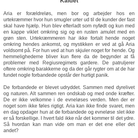
"Kaldet"
Aria er forældreløs, men bor og arbejder hos en
urtekræmmer hvor hun smugler urter ud til de kunder der fast
skal have hjælp. Hun blev efterladt som nyfødt og kun med
en kappe viklet omkring sig og en rusten amulet med en
grøn sten. Urtekræmmeren har ikke fortalt hende noget
omkring hendes ankomst, og mystikken er ved at gå Aria
voldsomt på. For hun ved at hun skjuler noget for hende. Og
hemmelighederne bliver kun flere da de begynder at få
problemer med Regiusregimets gardere. De patruljerer
oftere omkring barakkerne og da der går rygter om at de har
fundet nogle forbandede opstår der hurtigt panik.
De forbandede er blevet udryddet. Sammen med dyrelivet
og naturen. Alt sammen ren ondskab og med onde kræfter.
De er ikke velkomne i de evneløses verden. Men der er
noget som ikke føles rigtigt. Aria kan ikke finde svaret, men
en dag opdager hun at de forbandede og evneløse slet ikke
er så forskellige. I hvert fald ikke når det kommer til det ydre.
Så hvordan kan man vide om man er det ene eller det
andet?