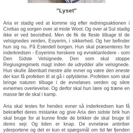
"Lyset"
Aria er stadig ved at komme sig efter redningsaktionen i
Civitias og sorgen over at miste Woot. Og over at Sul stadig
ikke er ved bevisthed. Men de fik de fleste tilbage til de
velsignedes verden, Eoyerim, i sikkerhed. Og her befinder
hun sig nu. På Esterdell borgen. Hun skal præsenteres for
inderkredsen - Eoyerims herskere og evneklanledere - som
Den Sidste Velsignede. Den som skal stoppe
Regiusgregimets magt inden de udrydder alle velsignede.
Hun skulle åbenbart mestre alle evner og være den eneste
der kan få profetien til at gå i opfyldelse. Profetien som skal
bringe naturen tilbage i de evneløses verden og sikre
evnernes overlevelse. Og derfor skal hun lære og træne en
masse før de skal i kamp.
Aria skal testes for hendes evner så inderkredsen kan få
bekræftet deres mistanke og give Aria den sidste brik hun
skal bruge for at kunne finde de brikker de skal bruge til
deres sejr. Og tiden er knap. De evneløse anbriber
yderportene og det er kun et spørgsmål om tid før fjenden