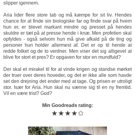
slipper igennem.
Aria lider flere store tab og må kæmpe for sit liv. Hendes
chance for at finde sin biologiske far og finde svar på hvem
hun er, er blevet markant mindre og presset på hendes
skuldre er tæt på at presse hende i knæ. Men profetien skal
opfyldes - også selvom hun må give afkald på de ting og
personer hun holder allermest af. Det er op til hende at
redde folket og de to verdner. Men viser det sig alligevel at
blive for stort et pres? Er opgaven for stor en mundfuld?
Der skal et mirakel til for at vinde krigen og standse mørket
der truer over deres hoveder, og det er ikke alle som havde
set den drejning det ender med at tage. Og prisen er utroligt
stor. Især for Aria. Hun skal nu vænne sig til en ny fremtid.
Vil en være trist? God?
Min Goodreads rating:
★★★★✩