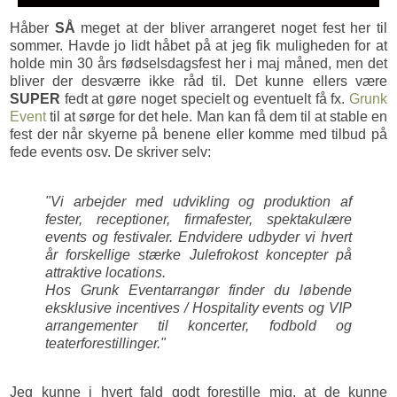
Håber
SÅ
meget at der bliver arrangeret noget fest her til
sommer. Havde jo lidt håbet på at jeg fik muligheden for at
holde min 30 års fødselsdagsfest her i maj måned, men det
bliver der desværre ikke råd til. Det kunne ellers være
SUPER
fedt at gøre noget specielt og eventuelt få fx.
Grunk
Event
til at sørge for det hele. Man kan få dem til at stable en
fest der når skyerne på benene eller komme med tilbud på
fede events osv. De skriver selv:
"Vi arbejder med udvikling og produktion af
fester, receptioner, firmafester, spektakulære
events og festivaler. Endvidere udbyder vi hvert
år forskellige stærke Julefrokost koncepter på
attraktive locations.
Hos Grunk Eventarrangør finder du løbende
eksklusive incentives / Hospitality events og VIP
arrangementer til koncerter, fodbold og
teaterforestillinger."
Jeg kunne i hvert fald godt forestille mig, at de kunne