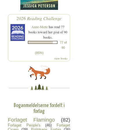
2026 Reading Challenge
Anne-Mette
has read 77
books toward her goal of 90
books.
77 of
90
(85%)
view books
Boganmeldelserne fordelt i
forlag
Forlaget Flamingo
(82)
Forlaget People's
(46)
Forlaget
Cicero
(29)
Politikens Forlag
(26)