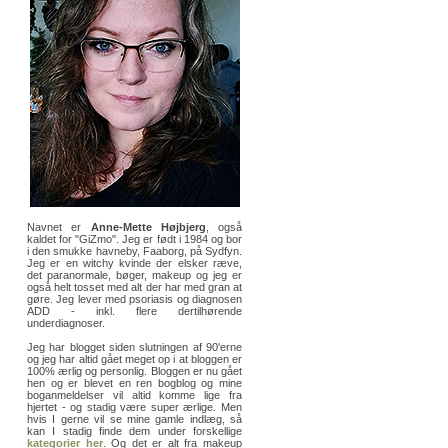
Navnet er
Anne-Mette Højbjerg
, også
kaldet for "GiZmo". Jeg er født i 1984 og bor
i den smukke havneby, Faaborg, på Sydfyn.
Jeg er en witchy kvinde der elsker ræve,
det paranormale, bøger, makeup og jeg er
også helt tosset med alt der har med gran at
gøre. Jeg lever med psoriasis og diagnosen
ADD - inkl. flere dertilhørende
underdiagnoser.
Jeg har blogget siden slutningen af 90'erne
og jeg har altid gået meget op i at bloggen er
100% ærlig og personlig. Bloggen er nu gået
hen og er blevet en ren bogblog og mine
boganmeldelser vil altid komme lige fra
hjertet - og stadig være super ærlige. Men
hvis I gerne vil se mine gamle indlæg, så
kan I stadig finde dem under forskellige
kategorier her
. Og det er alt fra makeup