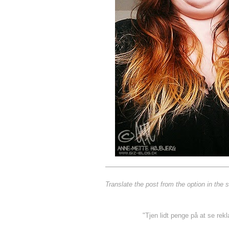
Translate the post from the option in the
"Tjen lidt penge på at se re