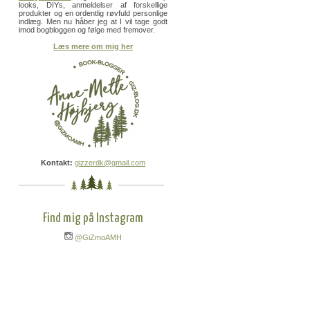
looks, DIYs, anmeldelser af forskellige
produkter og en ordentlig røvfuld personlige
indlæg. Men nu håber jeg at I vil tage godt
imod bogbloggen og følge med fremover.
Læs mere om mig her
Kontakt:
gizzerdk@gmail.com
Find mig på Instagram
@GiZmoAMH