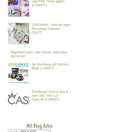
med Pink Ticket-jagten
(LUKKET)
GIVEAWAY - Vind din egen
Personlige Kalender
(SLUT)
Skønhed findes i alle Former, Størrelser
og Farver!
Ny GiveAway på GiZmo's
Blog! (LUKKET)
GiveAway! Vind en ting til
max 250,- hos Lux-
Case.dk (LUKKET)
Mit Blog Arkiv