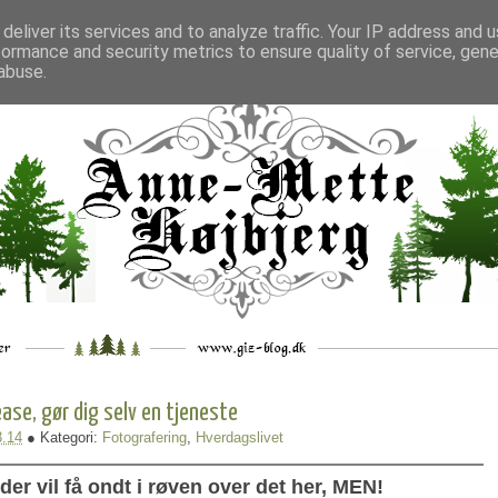
deliver its services and to analyze traffic. Your IP address and 
formance and security metrics to ensure quality of service, gen
___
_.
__
__
_
___
abuse.
ease, gør dig selv en tjeneste
3.14
● Kategori:
Fotografering
,
Hverdagslivet
er vil få ondt i røven over det her, MEN!