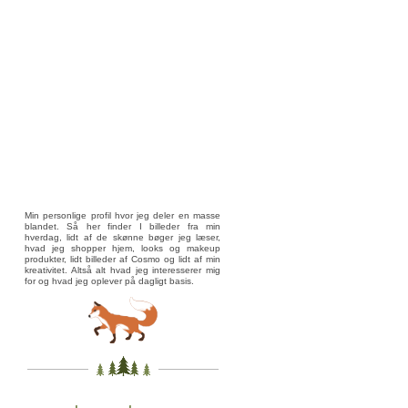
Min personlige profil hvor jeg deler en masse
blandet. Så her finder I billeder fra min
hverdag, lidt af de skønne bøger jeg læser,
hvad jeg shopper hjem, looks og makeup
produkter, lidt billeder af Cosmo og lidt af min
kreativitet. Altså alt hvad jeg interesserer mig
for og hvad jeg oplever på dagligt basis.