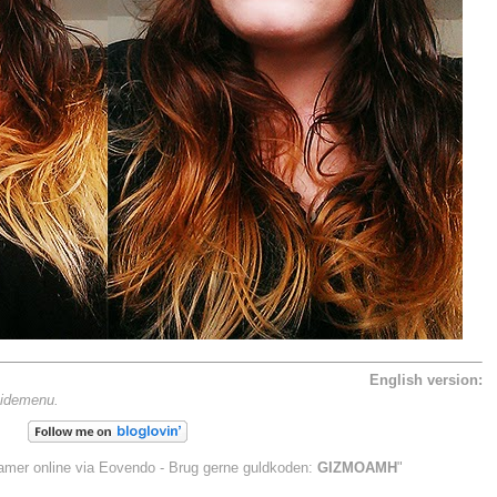
English version:
 sidemenu.
klamer online via Eovendo - Brug gerne guldkoden:
GIZMOAMH
"