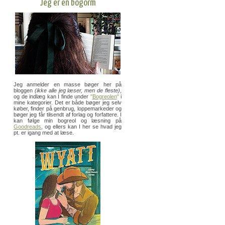
Jeg er en bogorm
Jeg anmelder en masse bøger her på
bloggen
(ikke alle jeg læser, men de fleste)
,
og de indlæg kan I finde under
"
Bogreolen
"
i
mine kategorier. Det er både bøger jeg selv
køber, finder på genbrug, loppemarkeder og
bøger jeg får tilsendt af forlag og forfattere. I
kan følge min bogreol og læsning på
Goodreads
, og ellers kan I her se hvad jeg
pt. er igang med at læse.