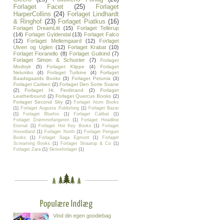
Forlaget Facet
(25)
Forlaget
HarperCollins
(24)
Forlaget Lindhardt
& Ringhof
(23)
Forlaget Piatkus
(16)
Forlaget DreamLitt
(15)
Forlaget Tellerup
(14)
Forlaget Gyldendal
(13)
Forlaget Falco
(12)
Forlaget Mellemgaard
(12)
Forlaget
Ulven og Uglen
(12)
Forlaget Krabat
(10)
Forlaget Fioranello
(8)
Forlaget Gutkind
(7)
Forlaget Simon & Schuster
(7)
Forlaget
Modtryk
(5)
Forlaget Klippe
(4)
Forlaget
Nelumbo
(4)
Forlaget Turbine
(4)
Forlaget
Baadsgaards Books
(3)
Forlaget Petunia
(3)
Forlaget Carlsen
(2)
Forlaget Den Sorte Svane
(2)
Forlaget Hr. Ferdinand
(2)
Forlaget
Leatherbound
(2)
Forlaget Quercus Books
(2)
Forlaget Second Sky
(2)
Forlaget Atom Books
(1)
Forlaget Augusta Publishing
(1)
Forlaget Bazar
(1)
Forlaget Bluefox
(1)
Forlaget Calibat
(1)
Forlaget Drømmefangeren
(1)
Forlaget Headline
Eternal
(1)
Forlaget Hot Key Books
(1)
Forlaget
Hovedland
(1)
Forlaget North
(1)
Forlaget Penguin
Books
(1)
Forlaget Saga Egmont
(1)
Forlaget
Screaming Books
(1)
Forlaget Straarup & Co
(1)
Forlaget Zara
(1)
Skriveforlaget
(1)
Populære Indlæg
Vind din egen goodiebag