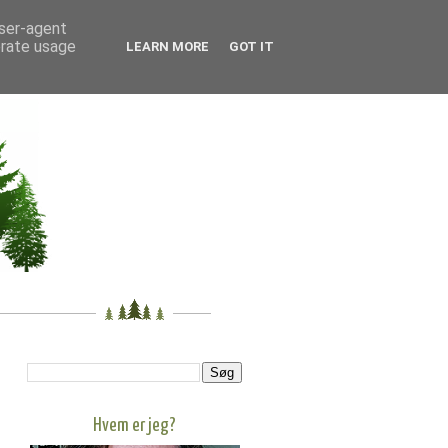
user-agent
erate usage
LEARN MORE
GOT IT
Hvem er jeg?