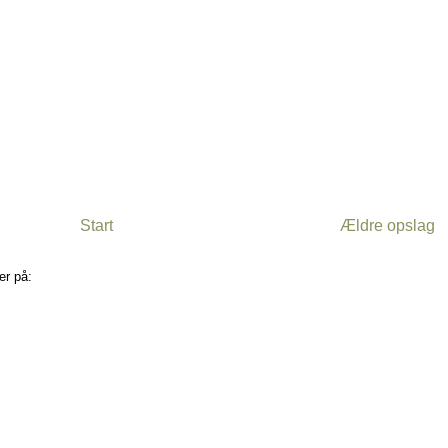
Start
Ældre opslag
er på:
Kommentarer til indlægget (Atom)