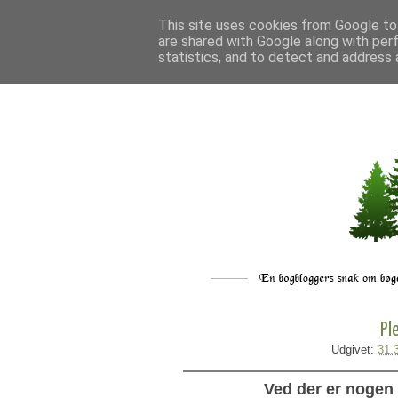
This site uses cookies from Google to 
are shared with Google along with per
statistics, and to detect and address 
Pl
Udgivet:
31.
Ved der er nogen d