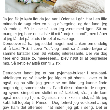
Ja jeg fik jo købt lidt da jeg var i Odense i går. Har i en lille
måneds tid søgt efter en billig afblegning, og den fandt jeg
så endelig. 50 kr - se så kan jeg være med igen. Så nu
mangler jeg bare det sidste til mit "projekt blond", men håber
at jeg får det på plads i løbet af næste uge.
Derudover så har jeg siddet meget med tanken om endelig
at få læst "PS. I Love You", og fandt så 2 andre bøger af
samme forfatter som lød virkelig interessante. Der var dog
flere end disse to, meeeeeen... blev nødt til at begrænse
mig. Så det blev altså kun til 2 stk.
Derudover fandt jeg et par pyjamas-bukser i rest-parti-
afdelingen og så havde jeg kigget på shorts i over et år
også, og nu ville jeg gerne se om ikke jeg kunne finde
nogen rigtig sommer-shorts. Fandt disse blomstrede nogen,
og synes simpelthen stoffet er så lækkert, så.. ja de kom
også med mig hjem. Og sidst men ikke mindst, så fik jeg
købt lidt legetøj til Prinsen. Dog fortrød jeg voldsomt at jeg
gav ham det allerede i nat inden jeg gik i seng. Det er