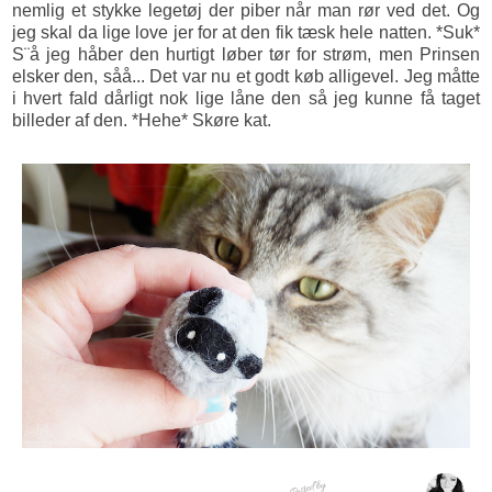
nemlig et stykke legetøj der piber når man rør ved det. Og
jeg skal da lige love jer for at den fik tæsk hele natten. *Suk*
S¨å jeg håber den hurtigt løber tør for strøm, men Prinsen
elsker den, såå... Det var nu et godt køb alligevel. Jeg måtte
i hvert fald dårligt nok lige låne den så jeg kunne få taget
billeder af den. *Hehe* Skøre kat.