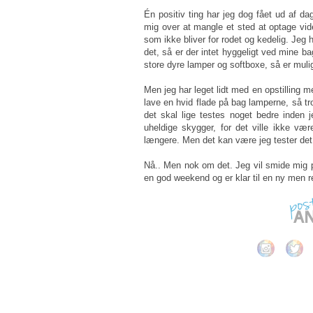
Én positiv ting har jeg dog fået ud af dag
mig over at mangle et sted at optage vid
som ikke bliver for rodet og kedelig. Jeg 
det, så er der intet hyggeligt ved mine ba
store dyre lamper og softboxe, så er mul
Men jeg har leget lidt med en opstilling 
lave en hvid flade på bag lamperne, så tr
det skal lige testes noget bedre inden 
uheldige skygger, for det ville ikke væ
længere. Men det kan være jeg tester de
Nå.. Men nok om det. Jeg vil smide mig på
en god weekend og er klar til en ny men re