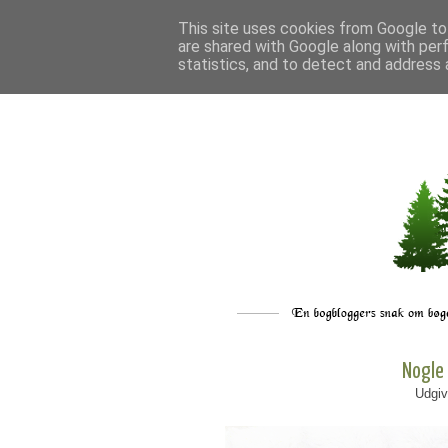
This site uses cookies from Google to 
are shared with Google along with per
statistics, and to detect and address 
Nogle
Udgiv