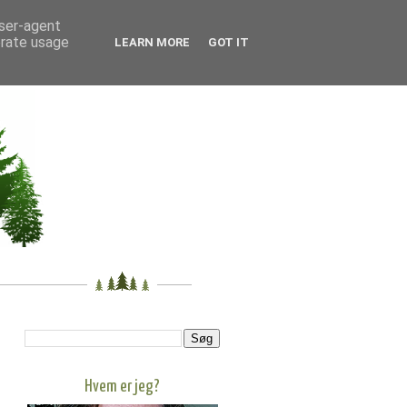
user-agent
erate usage
LEARN MORE
GOT IT
Hvem er jeg?