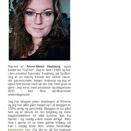
Navnet er
Anne-Mette Højbjerg
, også
kaldet for "GiZmo". Jeg er født i 1984 og bor
i den smukke havneby, Faaborg, på Sydfyn.
Jeg er en witchy kvinde der elsker ræve,
det paranormale, bøger, makeup og jeg er
også helt tosset med alt der har med gran at
gøre. Jeg lever med psoriasis og diagnosen
ADD - inkl. flere dertilhørende
underdiagnoser.
Jeg har blogget siden slutningen af 90'erne
og jeg har altid gået meget op i at bloggen er
100% ærlig og personlig. Bloggen er nu gået
hen og er blevet en ren bogblog og mine
boganmeldelser vil altid komme lige fra
hjertet - og stadig være super ærlige. Men
hvis I gerne vil se mine gamle indlæg, så
kan I stadig finde dem under forskellige
kategorier her
. Og det er alt fra makeup