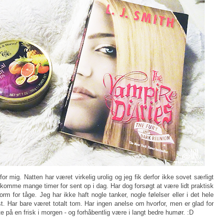
or mig. Natten har været virkelig urolig og jeg fik derfor ikke sovet særligt
komme mange timer for sent op i dag. Har dog forsøgt at være lidt praktisk
orm for tåge. Jeg har ikke haft nogle tanker, nogle følelser eller i det hele
t. Har bare været totalt tom. Har ingen anelse om hvorfor, men er glad for
te på en frisk i morgen - og forhåbentlig være i langt bedre humør. :D