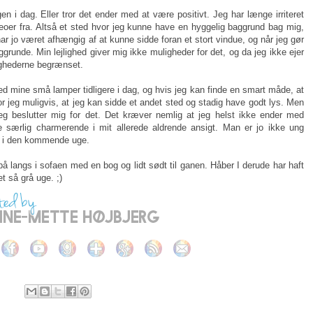
en i dag. Eller tror det ender med at være positivt. Jeg har længe irriteret
eoer fra. Altså et sted hvor jeg kunne have en hyggelig baggrund bag mig,
har jo været afhængig af at kunne sidde foran et stort vindue, og når jeg gør
ggrunde. Min lejlighed giver mig ikke muligheder for det, og da jeg ikke ejer
ighederne begrænset.
med mine små lamper tidligere i dag, og hvis jeg kan finde en smart måde, at
or jeg muligvis, at jeg kan sidde et andet sted og stadig have godt lys. Men
jeg beslutter mig for det. Det kræver nemlig at jeg helst ikke ender med
re særlig charmerende i mit allerede aldrende ansigt. Man er jo ikke ung
t i den kommende uge.
 langs i sofaen med en bog og lidt sødt til ganen. Håber I derude har haft
t så grå uge. ;)