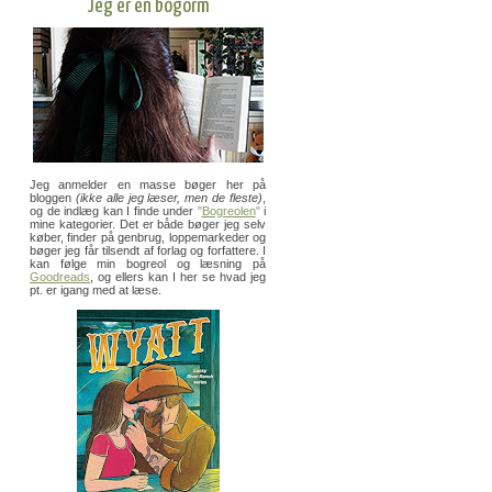
Jeg er en bogorm
Jeg anmelder en masse bøger her på
bloggen
(ikke alle jeg læser, men de fleste)
,
og de indlæg kan I finde under
"
Bogreolen
"
i
mine kategorier. Det er både bøger jeg selv
køber, finder på genbrug, loppemarkeder og
bøger jeg får tilsendt af forlag og forfattere. I
kan følge min bogreol og læsning på
Goodreads
, og ellers kan I her se hvad jeg
pt. er igang med at læse.