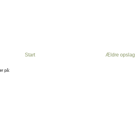
Start
Ældre opslag
er på:
Kommentarer til indlægget (Atom)