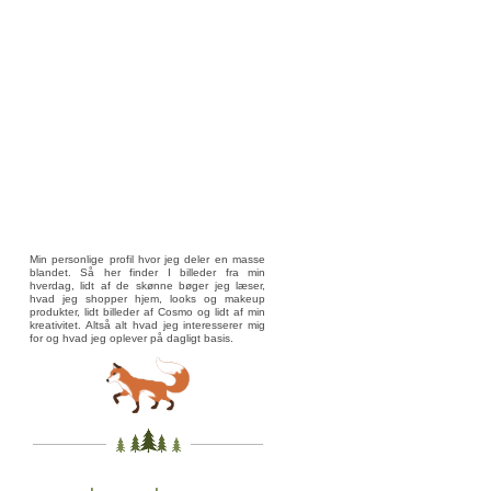
Min personlige profil hvor jeg deler en masse
blandet. Så her finder I billeder fra min
hverdag, lidt af de skønne bøger jeg læser,
hvad jeg shopper hjem, looks og makeup
produkter, lidt billeder af Cosmo og lidt af min
kreativitet. Altså alt hvad jeg interesserer mig
for og hvad jeg oplever på dagligt basis.