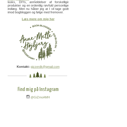
looks, DIYs, anmeldelser af forskellige
produkter og en ordentlig røvfuld personlige
indlæg. Men nu håber jeg at I vil tage godt
imod bogbloggen og følge med fremover.
Læs mere om mig her
Kontakt:
gizzerdk@gmail.com
Find mig på Instagram
@GiZmoAMH