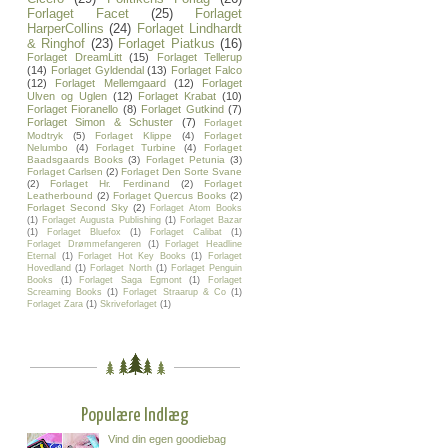
Forlaget Facet
(25)
Forlaget
HarperCollins
(24)
Forlaget Lindhardt
& Ringhof
(23)
Forlaget Piatkus
(16)
Forlaget DreamLitt
(15)
Forlaget Tellerup
(14)
Forlaget Gyldendal
(13)
Forlaget Falco
(12)
Forlaget Mellemgaard
(12)
Forlaget
Ulven og Uglen
(12)
Forlaget Krabat
(10)
Forlaget Fioranello
(8)
Forlaget Gutkind
(7)
Forlaget Simon & Schuster
(7)
Forlaget
Modtryk
(5)
Forlaget Klippe
(4)
Forlaget
Nelumbo
(4)
Forlaget Turbine
(4)
Forlaget
Baadsgaards Books
(3)
Forlaget Petunia
(3)
Forlaget Carlsen
(2)
Forlaget Den Sorte Svane
(2)
Forlaget Hr. Ferdinand
(2)
Forlaget
Leatherbound
(2)
Forlaget Quercus Books
(2)
Forlaget Second Sky
(2)
Forlaget Atom Books
(1)
Forlaget Augusta Publishing
(1)
Forlaget Bazar
(1)
Forlaget Bluefox
(1)
Forlaget Calibat
(1)
Forlaget Drømmefangeren
(1)
Forlaget Headline
Eternal
(1)
Forlaget Hot Key Books
(1)
Forlaget
Hovedland
(1)
Forlaget North
(1)
Forlaget Penguin
Books
(1)
Forlaget Saga Egmont
(1)
Forlaget
Screaming Books
(1)
Forlaget Straarup & Co
(1)
Forlaget Zara
(1)
Skriveforlaget
(1)
Populære Indlæg
Vind din egen goodiebag