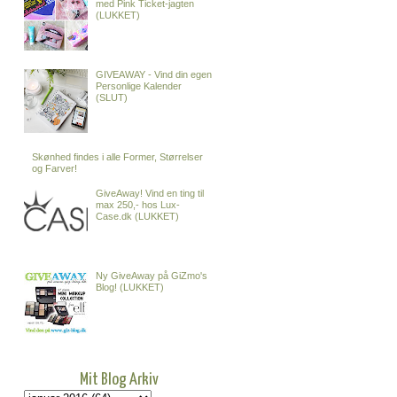
med Pink Ticket-jagten
(LUKKET)
GIVEAWAY - Vind din egen
Personlige Kalender
(SLUT)
Skønhed findes i alle Former, Størrelser
og Farver!
GiveAway! Vind en ting til
max 250,- hos Lux-
Case.dk (LUKKET)
Ny GiveAway på GiZmo's
Blog! (LUKKET)
Mit Blog Arkiv