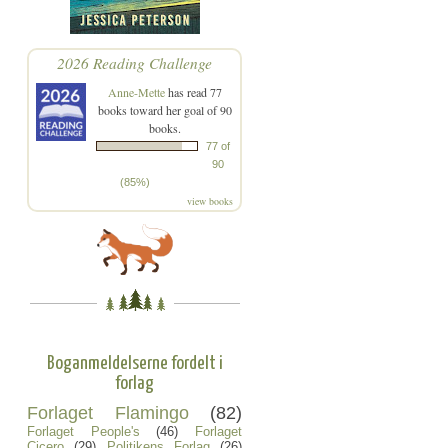
2026 Reading Challenge
Anne-Mette
has read 77
books toward her goal of 90
books.
77 of
90
(85%)
view books
Boganmeldelserne fordelt i
forlag
Forlaget Flamingo
(82)
Forlaget People's
(46)
Forlaget
Cicero
(29)
Politikens Forlag
(26)