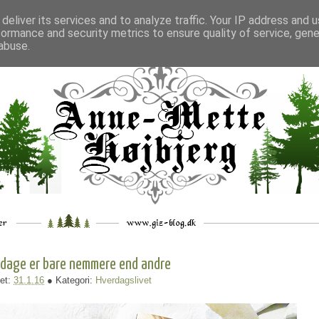
deliver its services and to analyze traffic. Your IP address and 
formance and security metrics to ensure quality of service, gen
___
_.
__
__
_
___
abuse.
 dage er bare nemmere end andre
et:
31.1.16
● Kategori:
Hverdagslivet