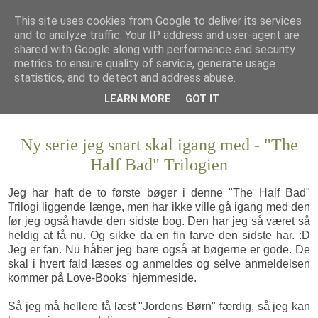
This site uses cookies from Google to deliver its services
and to analyze traffic. Your IP address and user-agent are
shared with Google along with performance and security
metrics to ensure quality of service, generate usage
statistics, and to detect and address abuse.
LEARN MORE
GOT IT
Ny serie jeg snart skal igang med - "The
Half Bad" Trilogien
Jeg har haft de to første bøger i denne "The Half Bad"
Trilogi liggende længe, men har ikke ville gå igang med den
før jeg også havde den sidste bog. Den har jeg så været så
heldig at få nu. Og sikke da en fin farve den sidste har. :D
Jeg er fan. Nu håber jeg bare også at bøgerne er gode. De
skal i hvert fald læses og anmeldes og selve anmeldelsen
kommer på Love-Books' hjemmeside.
Så jeg må hellere få læst "Jordens Børn" færdig, så jeg kan