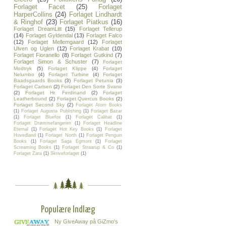
Forlaget Facet
(25)
Forlaget
HarperCollins
(24)
Forlaget Lindhardt
& Ringhof
(23)
Forlaget Piatkus
(16)
Forlaget DreamLitt
(15)
Forlaget Tellerup
(14)
Forlaget Gyldendal
(13)
Forlaget Falco
(12)
Forlaget Mellemgaard
(12)
Forlaget
Ulven og Uglen
(12)
Forlaget Krabat
(10)
Forlaget Fioranello
(8)
Forlaget Gutkind
(7)
Forlaget Simon & Schuster
(7)
Forlaget
Modtryk
(5)
Forlaget Klippe
(4)
Forlaget
Nelumbo
(4)
Forlaget Turbine
(4)
Forlaget
Baadsgaards Books
(3)
Forlaget Petunia
(3)
Forlaget Carlsen
(2)
Forlaget Den Sorte Svane
(2)
Forlaget Hr. Ferdinand
(2)
Forlaget
Leatherbound
(2)
Forlaget Quercus Books
(2)
Forlaget Second Sky
(2)
Forlaget Atom Books
(1)
Forlaget Augusta Publishing
(1)
Forlaget Bazar
(1)
Forlaget Bluefox
(1)
Forlaget Calibat
(1)
Forlaget Drømmefangeren
(1)
Forlaget Headline
Eternal
(1)
Forlaget Hot Key Books
(1)
Forlaget
Hovedland
(1)
Forlaget North
(1)
Forlaget Penguin
Books
(1)
Forlaget Saga Egmont
(1)
Forlaget
Screaming Books
(1)
Forlaget Straarup & Co
(1)
Forlaget Zara
(1)
Skriveforlaget
(1)
Populære Indlæg
Ny GiveAway på GiZmo's