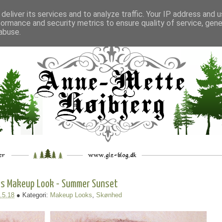
deliver its services and to analyze traffic. Your IP address and 
formance and security metrics to ensure quality of service, gen
___
_.
__
__
_
___
abuse.
s Makeup Look - Summer Sunset
.5.18
● Kategori:
Makeup Looks
,
Skønhed