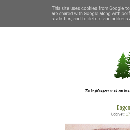
This site uses cookies from Google to 
are shared with Google along with per
statistics, and to detect and address 
Dagen
Udgivet:
17