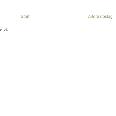
Start
Ældre opslag
er på:
Kommentarer til indlægget (Atom)