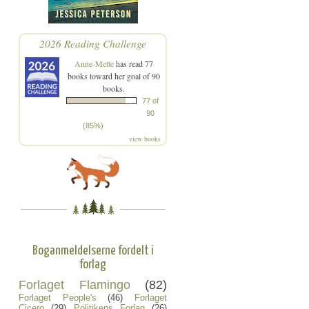
2026 Reading Challenge
Anne-Mette
has read 77
books toward her goal of 90
books.
77 of
90
(85%)
view books
Boganmeldelserne fordelt i
forlag
Forlaget Flamingo
(82)
Forlaget People's
(46)
Forlaget
Cicero
(29)
Politikens Forlag
(26)