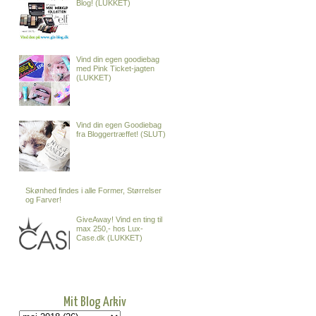
Blog! (LUKKET)
Vind din egen goodiebag
med Pink Ticket-jagten
(LUKKET)
Vind din egen Goodiebag
fra Bloggertræffet! (SLUT)
Skønhed findes i alle Former, Størrelser
og Farver!
GiveAway! Vind en ting til
max 250,- hos Lux-
Case.dk (LUKKET)
Mit Blog Arkiv