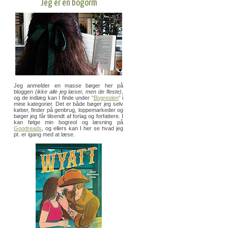
Jeg er en bogorm
Jeg anmelder en masse bøger her på
bloggen
(ikke alle jeg læser, men de fleste)
,
og de indlæg kan I finde under
"
Bogreolen
"
i
mine kategorier. Det er både bøger jeg selv
køber, finder på genbrug, loppemarkeder og
bøger jeg får tilsendt af forlag og forfattere. I
kan følge min bogreol og læsning på
Goodreads
, og ellers kan I her se hvad jeg
pt. er igang med at læse.