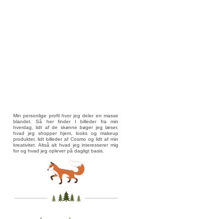
Min personlige profil hvor jeg deler en masse
blandet. Så her finder I billeder fra min
hverdag, lidt af de skønne bøger jeg læser,
hvad jeg shopper hjem, looks og makeup
produkter, lidt billeder af Cosmo og lidt af min
kreativitet. Altså alt hvad jeg interesserer mig
for og hvad jeg oplever på dagligt basis.