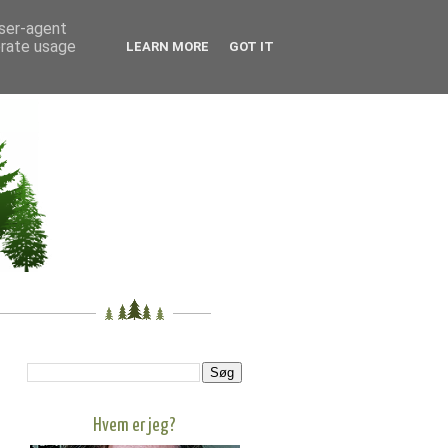
user-agent
erate usage
LEARN MORE
GOT IT
Hvem er jeg?