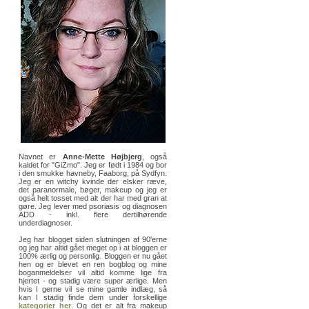
Navnet er
Anne-Mette Højbjerg
, også
kaldet for "GiZmo". Jeg er født i 1984 og bor
i den smukke havneby, Faaborg, på Sydfyn.
Jeg er en witchy kvinde der elsker ræve,
det paranormale, bøger, makeup og jeg er
også helt tosset med alt der har med gran at
gøre. Jeg lever med psoriasis og diagnosen
ADD - inkl. flere dertilhørende
underdiagnoser.
Jeg har blogget siden slutningen af 90'erne
og jeg har altid gået meget op i at bloggen er
100% ærlig og personlig. Bloggen er nu gået
hen og er blevet en ren bogblog og mine
boganmeldelser vil altid komme lige fra
hjertet - og stadig være super ærlige. Men
hvis I gerne vil se mine gamle indlæg, så
kan I stadig finde dem under forskellige
kategorier her
. Og det er alt fra makeup