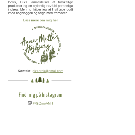
looks, DIYs, anmeldelser af forskellige
produkter og en ordentlig røvfuld personlige
indlæg. Men nu håber jeg at I vil tage godt
imod bogbloggen og følge med fremover.
Læs mere om mig her
Kontakt:
gizzerdk@gmail.com
Find mig på Instagram
@GiZmoAMH