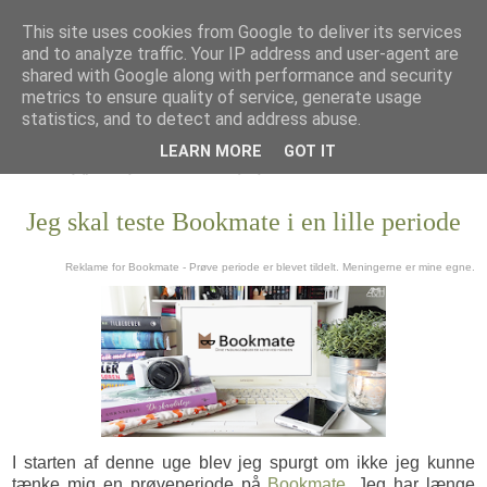
This site uses cookies from Google to deliver its services
and to analyze traffic. Your IP address and user-agent are
shared with Google along with performance and security
metrics to ensure quality of service, generate usage
statistics, and to detect and address abuse.
LEARN MORE
GOT IT
Jeg skal teste Bookmate i en lille periode
Reklame for Bookmate - Prøve periode er blevet tildelt. Meningerne er mine egne.
I starten af denne uge blev jeg spurgt om ikke jeg kunne
tænke mig en prøveperiode på
Bookmate
. Jeg har længe