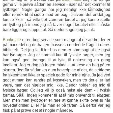
gerne ville prøve sådan en service - især når det kommer til
lydbøger. Nogle gange har jeg nemlig ikke tålmodighed
eller ro nok til at sidde med en bog - selvom det er det jeg
foretrækker - så ville det være en fordel at jeg kunne sætte
en lydbog på imens jeg så laver noget kreativt eller måske
bare ligger og slapper af. Så derfor sagde jeg ja tak.
Bookmate
er en bog-service som mange af de andre der er
på markedet og de har en masse spændende bøger i deres
bibliotek. Det jeg faldt for hos dem er som sagt at de også
har lydbøger. Jeg er normalt kun til fysiske bøger, men jeg
kan også godt trænge til at lytte til oplæsning en gang
imellem. Jeg er dog på ingen måde til at læse en bog på en
skærm. Jeg får sådan en dum hovedpine af det, da strålerne
fra skærmene ikke er specielt gode for mine øjne. Ja jeg ved
godt at man kan ændre på lysstyrken, men tro det eller lad
være, men det hjælper mig ikke. Derfor holder jeg mig til
fysiske bøger. Og jeg vil jo også helst eje dem - i fysisk
format. Såå.. Ingen kommer til at få mig omvendt til ebøger.
Men men men lydbøger er rare at kunne skifte over til når
hovedet driller. Eller når man er på farten. Så derfor var jeg
frisk på at prøve det af i nogle måneder.