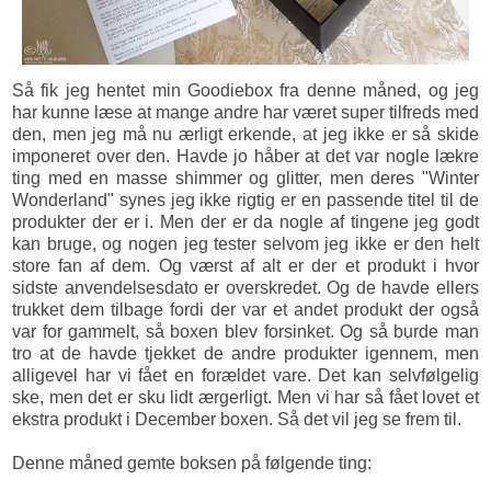
Så fik jeg hentet min Goodiebox fra denne måned, og jeg
har kunne læse at mange andre har været super tilfreds med
den, men jeg må nu ærligt erkende, at jeg ikke er så skide
imponeret over den. Havde jo håber at det var nogle lækre
ting med en masse shimmer og glitter, men deres "Winter
Wonderland" synes jeg ikke rigtig er en passende titel til de
produkter der er i. Men der er da nogle af tingene jeg godt
kan bruge, og nogen jeg tester selvom jeg ikke er den helt
store fan af dem. Og værst af alt er der et produkt i hvor
sidste anvendelsesdato er overskredet. Og de havde ellers
trukket dem tilbage fordi der var et andet produkt der også
var for gammelt, så boxen blev forsinket. Og så burde man
tro at de havde tjekket de andre produkter igennem, men
alligevel har vi fået en forældet vare. Det kan selvfølgelig
ske, men det er sku lidt ærgerligt. Men vi har så fået lovet et
ekstra produkt i December boxen. Så det vil jeg se frem til.
Denne måned gemte boksen på følgende ting: