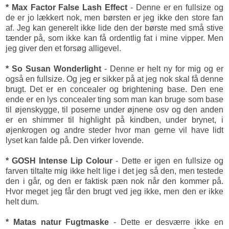
* Max Factor False Lash Effect
- Denne er en fullsize og
de er jo lækkert nok, men børsten er jeg ikke den store fan
af. Jeg kan generelt ikke lide den der børste med små stive
tænder på, som ikke kan få ordentlig fat i mine vipper. Men
jeg giver den et forsøg alligevel.
* So Susan Wonderlight
- Denne er helt ny for mig og er
også en fullsize. Og jeg er sikker på at jeg nok skal få denne
brugt. Det er en concealer og brightening base. Den ene
ende er en lys concealer ting som man kan bruge som base
til øjenskygge, til poserne under øjnene osv og den anden
er en shimmer til highlight på kindben, under brynet, i
øjenkrogen og andre steder hvor man gerne vil have lidt
lyset kan falde på. Den virker lovende.
* GOSH Intense Lip Colour
- Dette er igen en fullsize og
farven tiltalte mig ikke helt lige i det jeg så den, men testede
den i går, og den er faktisk pæn nok når den kommer på.
Hvor meget jeg får den brugt ved jeg ikke, men den er ikke
helt dum.
* Matas natur Fugtmaske
- Dette er desværre ikke en