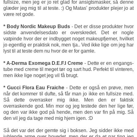
fullsize, men jeg er jo ret glad for ansigtsmasker, så denne
glæder jeg mig til at teste. :) Og Matas' produkter plejer jo at
være ret gode.
* Body Nordic Makeup Buds
- Det er disse produkter hvor
sidste anvendelsesdato er overskredet. Det er nogle
vatpinde hvor der er indbygget noget makeupfjerner, hvilket
jo egentlig er praktisk nok, men tja.. Ved ikke lige om jeg har
lyst til at teste dem nu hvor de er for gamle.
* A-Derma Exomega D.E.F.I Creme
- Dette er en engangs-
tube med creme til meget tør og sart hud. Perfekt til vinteren,
men ikke lige noget jeg vil få brugt.
* Gucci Flora Eau Fraiche
- Dette er også en prøve, men
når det kommer til dufte, så får man jo ikke en fullsize med.
Så dette overrasker mig ikke. Men den er faktisk
overraskende god. Min mor og jeg testede den her lige før,
og den var ikke god på hende, men den var fin på mig. Så
den vil jeg da tage med mig hjem igen. :D
Så det var det der gemte sig i boksen. Jeg sidder ikke med
jublende arme over hovedet, men der er da et par ting jeg