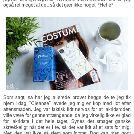
også ret meget af det, så det gær ikke noget. *Hehe*
Som sagt, så har jeg allerede prøvet begge de te jeg fik
hjem i dag. "Cleanse" lavede jeg mig en kop med lidt efter
aftensmaden. Jeg var faktisk lidt nervøs for at lakridsroden
ville være for gennemtrængende, da jeg virkelig ikke er glad
for lakridste i det hele taget. Synes det smager ganske
skrækkeligt når det er i te, så det var lidt af et sats for mig.
Men den var ikke så slem som frygtet. Dog kan man godt