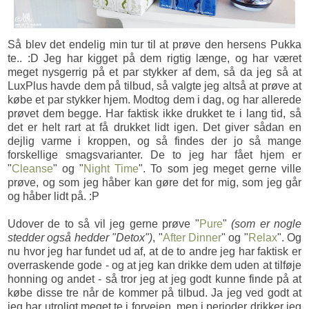
Så blev det endelig min tur til at prøve den hersens Pukka
te.. :D Jeg har kigget på dem rigtig længe, og har været
meget nysgerrig på et par stykker af dem, så da jeg så at
LuxPlus havde dem på tilbud, så valgte jeg altså at prøve at
købe et par stykker hjem. Modtog dem i dag, og har allerede
prøvet dem begge. Har faktisk ikke drukket te i lang tid, så
det er helt rart at få drukket lidt igen. Det giver sådan en
dejlig varme i kroppen, og så findes der jo så mange
forskellige smagsvarianter. De to jeg har fået hjem er
"
Cleanse
" og "
Night Time
". To som jeg meget gerne ville
prøve, og som jeg håber kan gøre det for mig, som jeg går
og håber lidt på. :P
Udover de to så vil jeg gerne prøve "
Pure
"
(som er nogle
stedder også hedder "Detox")
, "
After Dinner
" og "
Relax
". Og
nu hvor jeg har fundet ud af, at de to andre jeg har faktisk er
overraskende gode - og at jeg kan drikke dem uden at tilføje
honning og andet - så tror jeg at jeg godt kunne finde på at
købe disse tre når de kommer på tilbud. Ja jeg ved godt at
jeg har utroligt meget te i forvejen, men i perioder drikker jeg