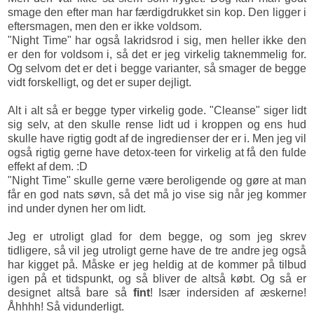
smage den efter man har færdigdrukket sin kop. Den ligger i
eftersmagen, men den er ikke voldsom.
"Night Time" har også lakridsrod i sig, men heller ikke den
er den for voldsom i, så det er jeg virkelig taknemmelig for.
Og selvom det er det i begge varianter, så smager de begge
vidt forskelligt, og det er super dejligt.
Alt i alt så er begge typer virkelig gode. "Cleanse" siger lidt
sig selv, at den skulle rense lidt ud i kroppen og ens hud
skulle have rigtig godt af de ingredienser der er i. Men jeg vil
også rigtig gerne have detox-teen for virkelig at få den fulde
effekt af dem. :D
"Night Time" skulle gerne være beroligende og gøre at man
får en god nats søvn, så det må jo vise sig når jeg kommer
ind under dynen her om lidt.
Jeg er utroligt glad for dem begge, og som jeg skrev
tidligere, så vil jeg utroligt gerne have de tre andre jeg også
har kigget på. Måske er jeg heldig at de kommer på tilbud
igen på et tidspunkt, og så bliver de altså købt. Og så er
designet altså bare så
fint
! Især indersiden af æskerne!
Åhhhh! Så vidunderligt.