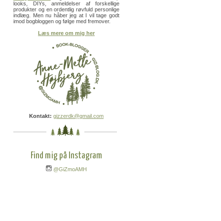
looks, DIYs, anmeldelser af forskellige
produkter og en ordentlig røvfuld personlige
indlæg. Men nu håber jeg at I vil tage godt
imod bogbloggen og følge med fremover.
Læs mere om mig her
Kontakt:
gizzerdk@gmail.com
Find mig på Instagram
@GiZmoAMH