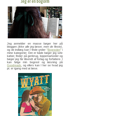
Jeg er en bogorm
Jeg anmelder en masse bøger her på
bloggen
(ikke alle jeg læser, men de fleste)
,
og de indlæg kan I finde under
"
Bogreolen
"
i
mine kategorier. Det er både bøger jeg selv
køber, finder på genbrug, loppemarkeder og
bøger jeg får tilsendt af forlag og forfattere. I
kan følge min bogreol og læsning på
Goodreads
, og ellers kan I her se hvad jeg
pt. er igang med at læse.