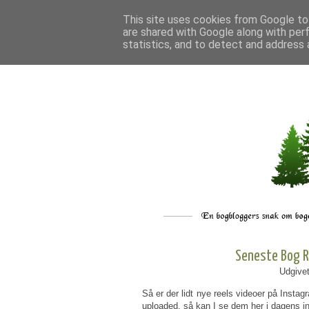
This site uses cookies from Google to 
are shared with Google along with per
statistics, and to detect and address 
Seneste Bog R
Udgive
Så er der lidt nye reels videoer på Insta
uploaded, så kan I se dem her i dagens in