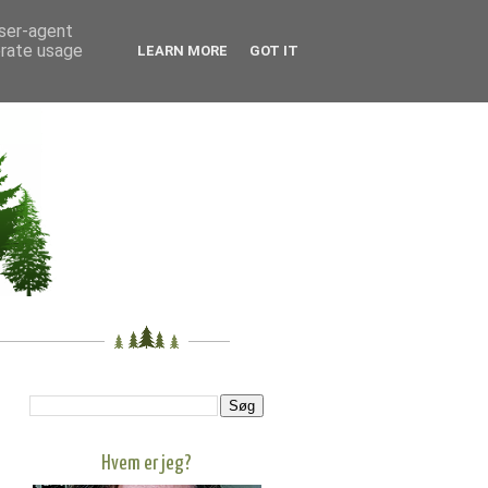
user-agent
erate usage
LEARN MORE
GOT IT
Hvem er jeg?