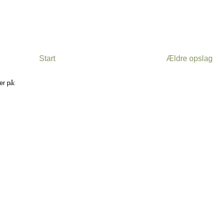
Start
Ældre opslag
er på:
Kommentarer til indlægget (Atom)