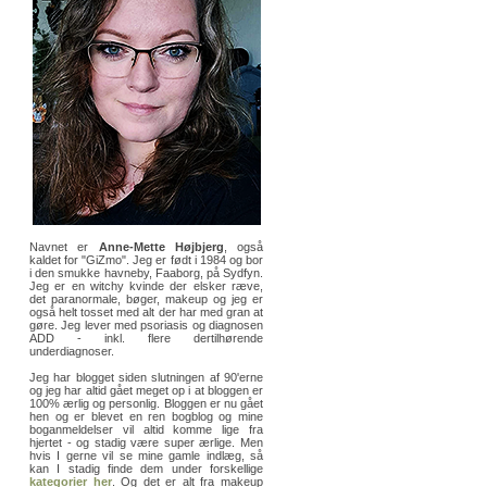
Navnet er
Anne-Mette Højbjerg
, også
kaldet for "GiZmo". Jeg er født i 1984 og bor
i den smukke havneby, Faaborg, på Sydfyn.
Jeg er en witchy kvinde der elsker ræve,
det paranormale, bøger, makeup og jeg er
også helt tosset med alt der har med gran at
gøre. Jeg lever med psoriasis og diagnosen
ADD - inkl. flere dertilhørende
underdiagnoser.
Jeg har blogget siden slutningen af 90'erne
og jeg har altid gået meget op i at bloggen er
100% ærlig og personlig. Bloggen er nu gået
hen og er blevet en ren bogblog og mine
boganmeldelser vil altid komme lige fra
hjertet - og stadig være super ærlige. Men
hvis I gerne vil se mine gamle indlæg, så
kan I stadig finde dem under forskellige
kategorier her
. Og det er alt fra makeup