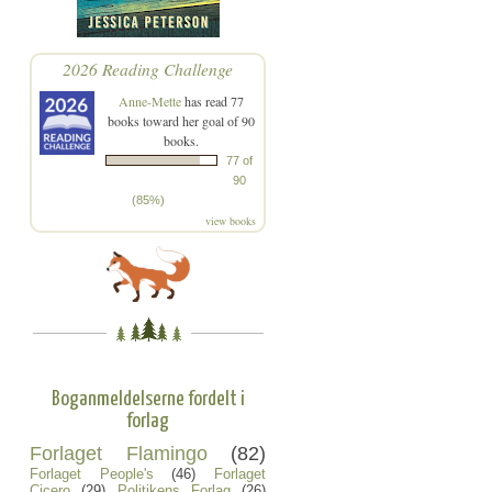
2026 Reading Challenge
Anne-Mette
has read 77
books toward her goal of 90
books.
77 of
90
(85%)
view books
Boganmeldelserne fordelt i
forlag
Forlaget Flamingo
(82)
Forlaget People's
(46)
Forlaget
Cicero
(29)
Politikens Forlag
(26)