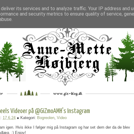
deliver its services and to analyze traffic. Your IP address and 
formance and security metrics to ensure quality of service, gen
___
_.
__
__
_
___
abuse.
eels Videoer på @GiZmoAMH's Instagram
t:
17.6.24
● Kategori:
Bogreolen
,
Video
gram igen. Hvis ikke I følger mig på Instagram og har set dem der da de blev
dlæg. :) Enjoy!