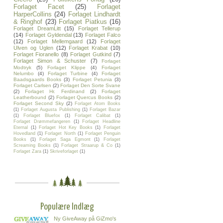
Forlaget Facet
(25)
Forlaget
HarperCollins
(24)
Forlaget Lindhardt
& Ringhof
(23)
Forlaget Piatkus
(16)
Forlaget DreamLitt
(15)
Forlaget Tellerup
(14)
Forlaget Gyldendal
(13)
Forlaget Falco
(12)
Forlaget Mellemgaard
(12)
Forlaget
Ulven og Uglen
(12)
Forlaget Krabat
(10)
Forlaget Fioranello
(8)
Forlaget Gutkind
(7)
Forlaget Simon & Schuster
(7)
Forlaget
Modtryk
(5)
Forlaget Klippe
(4)
Forlaget
Nelumbo
(4)
Forlaget Turbine
(4)
Forlaget
Baadsgaards Books
(3)
Forlaget Petunia
(3)
Forlaget Carlsen
(2)
Forlaget Den Sorte Svane
(2)
Forlaget Hr. Ferdinand
(2)
Forlaget
Leatherbound
(2)
Forlaget Quercus Books
(2)
Forlaget Second Sky
(2)
Forlaget Atom Books
(1)
Forlaget Augusta Publishing
(1)
Forlaget Bazar
(1)
Forlaget Bluefox
(1)
Forlaget Calibat
(1)
Forlaget Drømmefangeren
(1)
Forlaget Headline
Eternal
(1)
Forlaget Hot Key Books
(1)
Forlaget
Hovedland
(1)
Forlaget North
(1)
Forlaget Penguin
Books
(1)
Forlaget Saga Egmont
(1)
Forlaget
Screaming Books
(1)
Forlaget Straarup & Co
(1)
Forlaget Zara
(1)
Skriveforlaget
(1)
Populære Indlæg
Ny GiveAway på GiZmo's