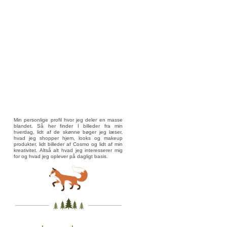
Min personlige profil hvor jeg deler en masse
blandet. Så her finder I billeder fra min
hverdag, lidt af de skønne bøger jeg læser,
hvad jeg shopper hjem, looks og makeup
produkter, lidt billeder af Cosmo og lidt af min
kreativitet. Altså alt hvad jeg interesserer mig
for og hvad jeg oplever på dagligt basis.