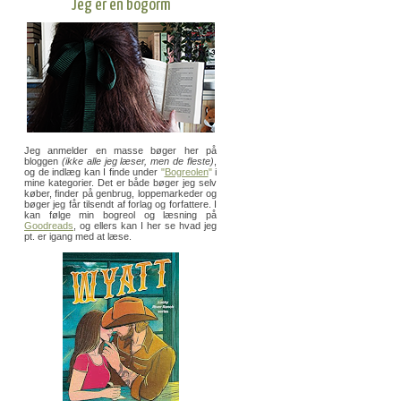
Jeg er en bogorm
Jeg anmelder en masse bøger her på
bloggen
(ikke alle jeg læser, men de fleste)
,
og de indlæg kan I finde under
"
Bogreolen
"
i
mine kategorier. Det er både bøger jeg selv
køber, finder på genbrug, loppemarkeder og
bøger jeg får tilsendt af forlag og forfattere. I
kan følge min bogreol og læsning på
Goodreads
, og ellers kan I her se hvad jeg
pt. er igang med at læse.