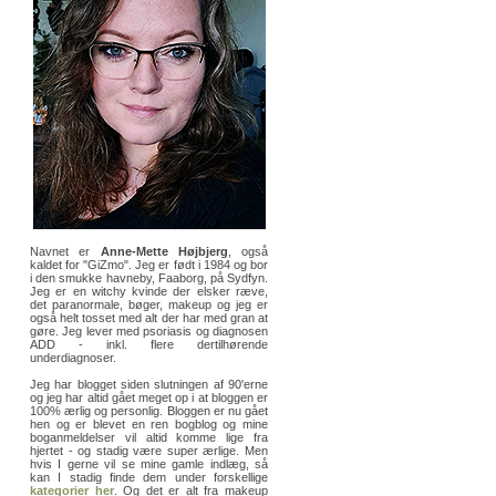
Navnet er
Anne-Mette Højbjerg
, også
kaldet for "GiZmo". Jeg er født i 1984 og bor
i den smukke havneby, Faaborg, på Sydfyn.
Jeg er en witchy kvinde der elsker ræve,
det paranormale, bøger, makeup og jeg er
også helt tosset med alt der har med gran at
gøre. Jeg lever med psoriasis og diagnosen
ADD - inkl. flere dertilhørende
underdiagnoser.
Jeg har blogget siden slutningen af 90'erne
og jeg har altid gået meget op i at bloggen er
100% ærlig og personlig. Bloggen er nu gået
hen og er blevet en ren bogblog og mine
boganmeldelser vil altid komme lige fra
hjertet - og stadig være super ærlige. Men
hvis I gerne vil se mine gamle indlæg, så
kan I stadig finde dem under forskellige
kategorier her
. Og det er alt fra makeup