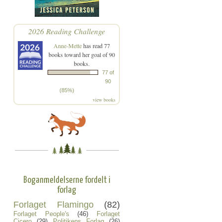
2026 Reading Challenge
Anne-Mette
has read 77
books toward her goal of 90
books.
77 of
90
(85%)
view books
Boganmeldelserne fordelt i
forlag
Forlaget Flamingo
(82)
Forlaget People's
(46)
Forlaget
Cicero
(29)
Politikens Forlag
(26)