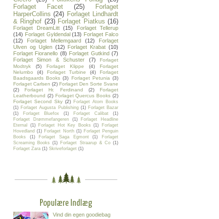
Forlaget Facet
(25)
Forlaget
HarperCollins
(24)
Forlaget Lindhardt
& Ringhof
(23)
Forlaget Piatkus
(16)
Forlaget DreamLitt
(15)
Forlaget Tellerup
(14)
Forlaget Gyldendal
(13)
Forlaget Falco
(12)
Forlaget Mellemgaard
(12)
Forlaget
Ulven og Uglen
(12)
Forlaget Krabat
(10)
Forlaget Fioranello
(8)
Forlaget Gutkind
(7)
Forlaget Simon & Schuster
(7)
Forlaget
Modtryk
(5)
Forlaget Klippe
(4)
Forlaget
Nelumbo
(4)
Forlaget Turbine
(4)
Forlaget
Baadsgaards Books
(3)
Forlaget Petunia
(3)
Forlaget Carlsen
(2)
Forlaget Den Sorte Svane
(2)
Forlaget Hr. Ferdinand
(2)
Forlaget
Leatherbound
(2)
Forlaget Quercus Books
(2)
Forlaget Second Sky
(2)
Forlaget Atom Books
(1)
Forlaget Augusta Publishing
(1)
Forlaget Bazar
(1)
Forlaget Bluefox
(1)
Forlaget Calibat
(1)
Forlaget Drømmefangeren
(1)
Forlaget Headline
Eternal
(1)
Forlaget Hot Key Books
(1)
Forlaget
Hovedland
(1)
Forlaget North
(1)
Forlaget Penguin
Books
(1)
Forlaget Saga Egmont
(1)
Forlaget
Screaming Books
(1)
Forlaget Straarup & Co
(1)
Forlaget Zara
(1)
Skriveforlaget
(1)
Populære Indlæg
Vind din egen goodiebag