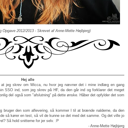
lig Opgave 2012/2013 - Skrevet af Anne-Mette Højbjerg)
Hej alle
 at jeg skrev om Wicca, nu hvor jeg nævner det i mine indlæg en gang
min SSO ind, som jeg skrev på HF, da den går ind og forklarer det meget
rsonlig del også som "afslutning" på dette ønske. Håber det opfylder det som
g bruger den som aflevering, så kommer I til at brænde nalderne, da den
r de så kører en test, så vil de kunne se det med det samme. Og det ville jo
l? Så hold snitterne for jer selv. :P
- Anne-Mette Højbjerg