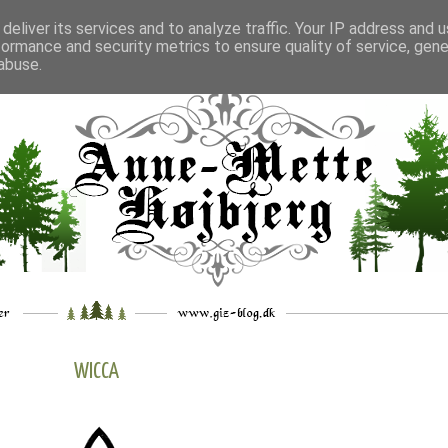
deliver its services and to analyze traffic. Your IP address and 
formance and security metrics to ensure quality of service, gen
___
_.
__
__
_
___
abuse.
WICCA