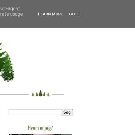
user-agent
erate usage
LEARN MORE
GOT IT
Hvem er jeg?