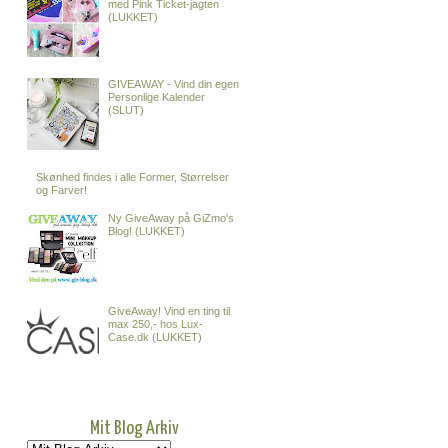
med Pink Ticket-jagten
(LUKKET)
GIVEAWAY - Vind din egen
Personlige Kalender
(SLUT)
Skønhed findes i alle Former, Størrelser
og Farver!
Ny GiveAway på GiZmo's
Blog! (LUKKET)
GiveAway! Vind en ting til
max 250,- hos Lux-
Case.dk (LUKKET)
Mit Blog Arkiv