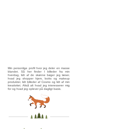
Min personlige profil hvor jeg deler en masse
blandet. Så her finder I billeder fra min
hverdag, lidt af de skønne bøger jeg læser,
hvad jeg shopper hjem, looks og makeup
produkter, lidt billeder af Cosmo og lidt af min
kreativitet. Altså alt hvad jeg interesserer mig
for og hvad jeg oplever på dagligt basis.