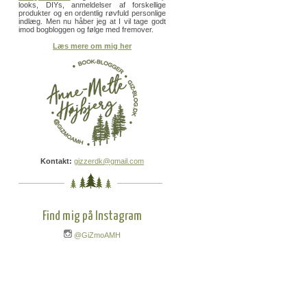
looks, DIYs, anmeldelser af forskellige
produkter og en ordentlig røvfuld personlige
indlæg. Men nu håber jeg at I vil tage godt
imod bogbloggen og følge med fremover.
Læs mere om mig her
Kontakt:
gizzerdk@gmail.com
Find mig på Instagram
@GiZmoAMH